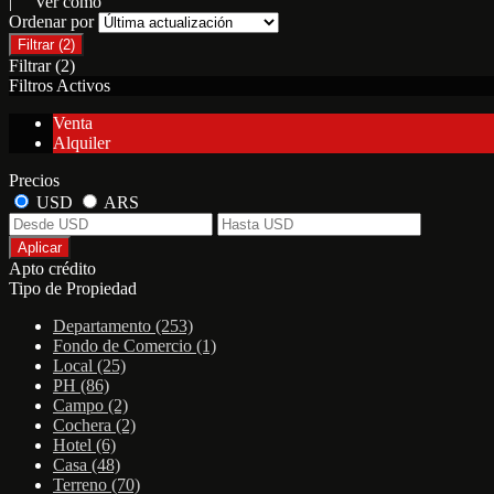
| Ver como
Ordenar por
Filtrar
(2)
Filtrar
(2)
Filtros Activos
Venta
Alquiler
Precios
USD
ARS
Aplicar
Apto crédito
Tipo de Propiedad
Departamento (253)
Fondo de Comercio (1)
Local (25)
PH (86)
Campo (2)
Cochera (2)
Hotel (6)
Casa (48)
Terreno (70)