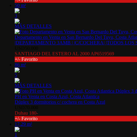
50 m²
3
MÁS DETALLES
Departamento en Venta en San Bernardo Del Tuyu, Costa Atlan
|DEPARTAMENTO 3AMB | |C/COCHERA| |TODOS LOS 
USD50.000
SANTIAGO DEL ESTERO AL 2000 AP6519569
+/- Favorito
86 m²
5
MÁS DETALLES
PH en Venta en Costa Azul, Costa Atlantica
Dúplex 3 dormitorios c/ cochera en Costa Azul
USD70.000
Duhau 180-
+/- Favorito
17.29 m²
1