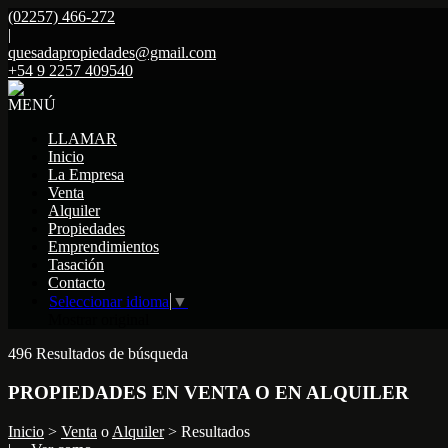
(02257) 466-272
|
quesadapropiedades@gmail.com
+54 9 2257 409540
MENÚ
LLAMAR
Inicio
La Empresa
Venta
Alquiler
Propiedades
Emprendimientos
Tasación
Contacto
Seleccionar idioma
▼
Mostrar original
496 Resultados de búsqueda
PROPIEDADES EN VENTA O EN ALQUILER
Inicio
>
Venta
o
Alquiler
> Resultados