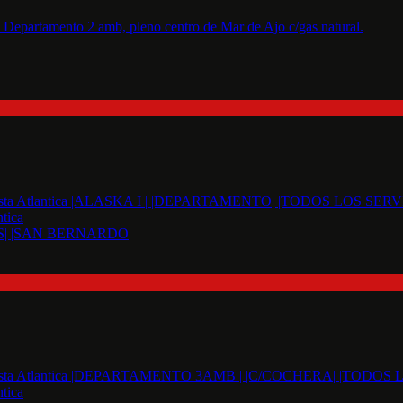
tica
S| |SAN BERNARDO|
tica