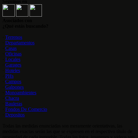
Seguinos en
Asociados con
¿Qué estás buscando?
·
Terrenos
·
Departamentos
·
Casas
·
Oficinas
·
Locales
·
Garages
·
Hoteles
·
PHs
·
Campos
·
Galpones
·
Monoambientes
·
Chacra
·
Bauleras
·
Fondos De Comercio
·
Depositos
Todas las medidas enunciadas son meramente orientativas, las
medidas exactas serán las que se expresen en el respectivo título de
propiedad de cada inmueble. Todas las fotos, imagenes y videos son