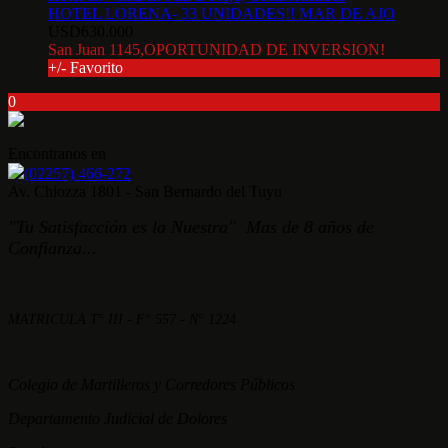
HOTEL LORENA- 33 UNIDADES!! MAR DE AJO
USD630.000
San Juan 1145,OPORTUNIDAD DE INVERSION!
+/- Favorito
0
Encontranos en
(02257) 466-272
Av. Chiozza 1801 - San Bernardo del Tuyu
"Tu Satisfacción es la Nuestra" Mas de 8 años de
Confianza...
MATRICULA T° III - F° 557 - N° 1224
Colegio de Martilleros y Corredores Públicos
Departamento Judicial de Dolores