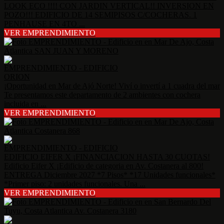
LOOK ECO !!!! CON JARDIN VERTICAL!! INVERSION EN
POZO!!! EDIFICIO DE 14 SEMIPISOS C/COCHERAS. 1
PENHAUSE EN 4TO ...
VER EMPRENDIMIENTO
EMPRENDIMIENTO - EDIFICIO
ORION
¡Oportunidad en Mar de Ajó Norte! Viví o invertí a 1 cuadra del mar
Te presentamos este departamento de 2 ambientes con cochera
incluida en ...
VER EMPRENDIMIENTO
EMPRENDIMIENTO - EDIFICIO
EDIFICIO EIFER X ¡FINANCIACION HASTA 30 CUOTAS!
Edificio Eifer X ¡Edificio de categoria en Av. Costanera al 800!
ENTREGA Diciembre 2027 *7 Pisos* *17 Unidades funcionales*
*Primer piso: 2 unidades funcionales. Una ...
VER EMPRENDIMIENTO