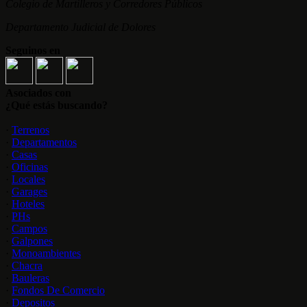
Colegio de Martilleros y Corredores Públicos
Departamento Judicial de Dolores
Seguinos en
Asociados con
¿Qué estás buscando?
·
Terrenos
·
Departamentos
·
Casas
·
Oficinas
·
Locales
·
Garages
·
Hoteles
·
PHs
·
Campos
·
Galpones
·
Monoambientes
·
Chacra
·
Bauleras
·
Fondos De Comercio
·
Depositos