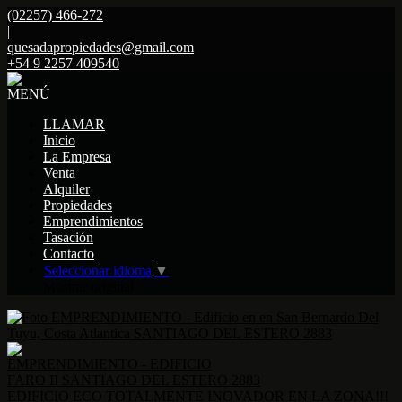
(02257) 466-272
|
quesadapropiedades@gmail.com
+54 9 2257 409540
MENÚ
LLAMAR
Inicio
La Empresa
Venta
Alquiler
Propiedades
Emprendimientos
Tasación
Contacto
Seleccionar idioma
▼
Mostrar original
EMPRENDIMIENTO - EDIFICIO
FARO II SANTIAGO DEL ESTERO 2883
EDIFICIO ECO TOTALMENTE INOVADOR EN LA ZONA!!!