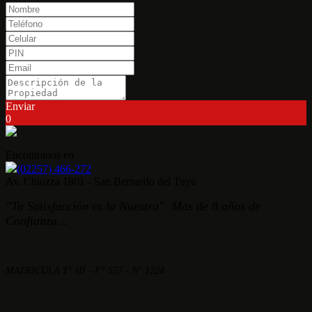
Enviar
0
Encontranos en
(02257) 466-272
Av. Chiozza 1801 - San Bernardo del Tuyu
"Tu Satisfacción es la Nuestra" Mas de 8 años de
Confianza...
MATRICULA T° III - F° 557 - N° 1224