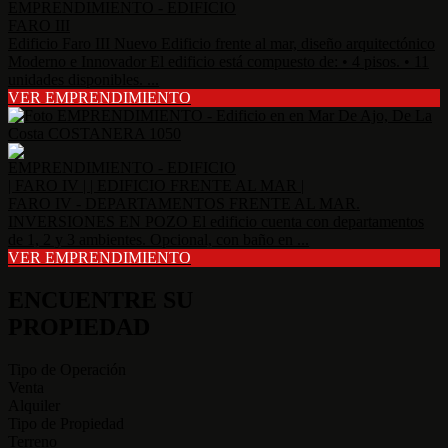
EMPRENDIMIENTO - EDIFICIO
FARO III
Edificio Faro III Nuevo Edificio frente al mar, diseño arquitectónico
Moderno e Innovador El edificio está compuesto de: • 4 pisos. • 11
unidades disponibles. ...
VER EMPRENDIMIENTO
EMPRENDIMIENTO - EDIFICIO
| FARO IV | | EDIFICIO FRENTE AL MAR |
FARO IV - DEPARTAMENTOS FRENTE AL MAR.
INVERSIONES EN POZO El edificio cuenta con departamentos
de 1, 2 y 3 ambientes. Opcional, con baño en ...
VER EMPRENDIMIENTO
ENCUENTRE SU
PROPIEDAD
Tipo de Operación
Venta
Alquiler
Tipo de Propiedad
Terreno