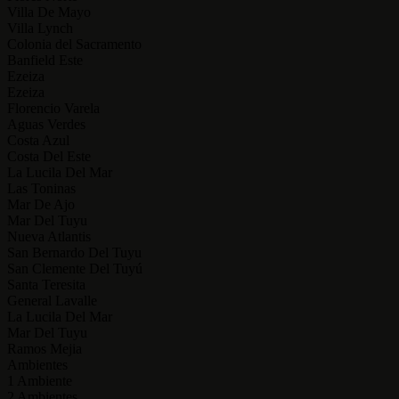
Villa De Mayo
Villa Lynch
Colonia del Sacramento
Banfield Este
Ezeiza
Ezeiza
Florencio Varela
Aguas Verdes
Costa Azul
Costa Del Este
La Lucila Del Mar
Las Toninas
Mar De Ajo
Mar Del Tuyu
Nueva Atlantis
San Bernardo Del Tuyu
San Clemente Del Tuyú
Santa Teresita
General Lavalle
La Lucila Del Mar
Mar Del Tuyu
Ramos Mejia
Ambientes
1 Ambiente
2 Ambientes