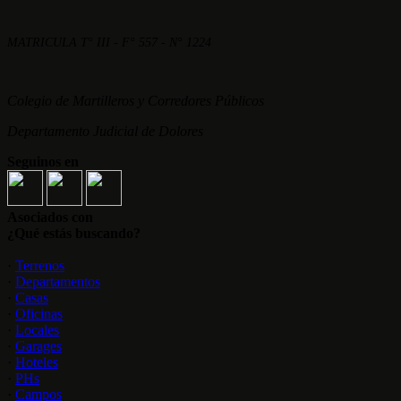
MATRICULA T° III - F° 557 - N° 1224
Colegio de Martilleros y Corredores Públicos
Departamento Judicial de Dolores
Seguinos en
Asociados con
¿Qué estás buscando?
·
Terrenos
·
Departamentos
·
Casas
·
Oficinas
·
Locales
·
Garages
·
Hoteles
·
PHs
·
Campos