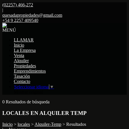
(02257) 466-272
|
quesadapropiedades@gmail.com
+54 9 2257 409540
MENÚ
LLAMAR
Inicio
La Empresa
Venta
Alquiler
Propiedades
Emprendimientos
Tasación
Contacto
Seleccionar idioma
▼
Mostrar original
0 Resultados de búsqueda
LOCALES EN ALQUILER TEMP
Inicio
>
locales
>
Alquiler-Temp
> Resultados