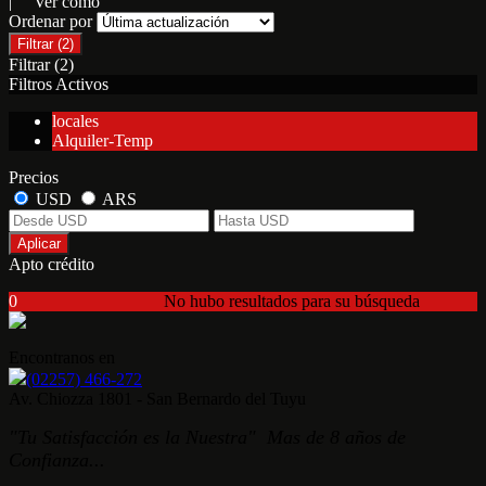
| Ver como
Ordenar por
Filtrar
(2)
Filtrar
(2)
Filtros Activos
locales
Alquiler-Temp
Precios
USD
ARS
Aplicar
Apto crédito
0
No hubo resultados para su búsqueda
Encontranos en
(02257) 466-272
Av. Chiozza 1801 - San Bernardo del Tuyu
"Tu Satisfacción es la Nuestra" Mas de 8 años de
Confianza...