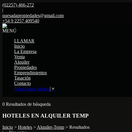
(02257) 466-272
|
quesadapropiedades@gmail.com
+54 9 2257 409540
MENÚ
LLAMAR
Inicio
La Empresa
Venta
Alquiler
Propiedades
Emprendimientos
Tasación
Contacto
Seleccionar idioma
▼
Mostrar original
0 Resultados de búsqueda
HOTELES EN ALQUILER TEMP
Inicio
>
Hoteles
>
Alquiler-Temp
> Resultados