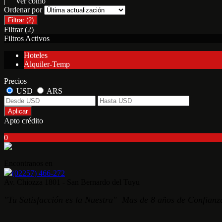
| Ver como
Ordenar por
Filtrar
(2)
Filtrar
(2)
Filtros Activos
Hoteles
Alquiler-Temp
Precios
USD
ARS
Aplicar
Apto crédito
0
Encontranos en
(02257) 466-272
Av. Chiozza 1801 - San Bernardo del Tuyu
"Tu Satisfacción es la Nuestra" Mas de 8 años de Confianza