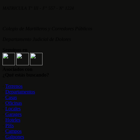
MATRICULA T° III - F° 557 - N° 1224
Colegio de Martilleros y Corredores Públicos
Departamento Judicial de Dolores
Seguinos en
Asociados con
¿Qué estás buscando?
·
Terrenos
·
Departamentos
·
Casas
·
Oficinas
·
Locales
·
Garages
·
Hoteles
·
PHs
·
Campos
·
Galpones