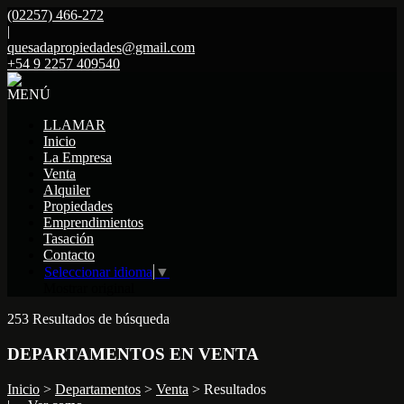
(02257) 466-272
|
quesadapropiedades@gmail.com
+54 9 2257 409540
MENÚ
LLAMAR
Inicio
La Empresa
Venta
Alquiler
Propiedades
Emprendimientos
Tasación
Contacto
Seleccionar idioma
▼
Mostrar original
253 Resultados de búsqueda
DEPARTAMENTOS EN VENTA
Inicio
>
Departamentos
>
Venta
> Resultados