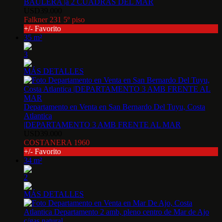
BAULERA |a 2 CUADRAS DEL MAR
USD39.000
Falkner 231 5º piso
+/- Favorito
35 m²
3
MÁS DETALLES
Departamento en Venta en San Bernardo Del Tuyu, Costa
Atlantica
|DEPARTAMENTO 3 AMB FRENTE AL MAR
USD39.000
COSTANERA 1960
+/- Favorito
34 m²
2
MÁS DETALLES