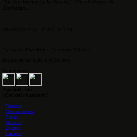
"Tu Satisfacción es la Nuestra" Mas de 8 años de
Confianza...
MATRICULA T° III - F° 557 - N° 1224
Colegio de Martilleros y Corredores Públicos
Departamento Judicial de Dolores
Seguinos en
Asociados con
¿Qué estás buscando?
·
Terrenos
·
Departamentos
·
Casas
·
Oficinas
·
Locales
·
Garages