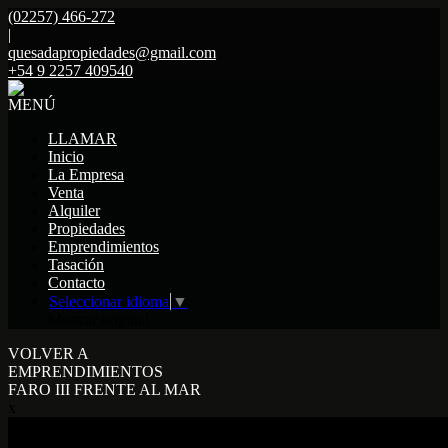
(02257) 466-272
|
quesadapropiedades@gmail.com
+54 9 2257 409540
MENÚ
LLAMAR
Inicio
La Empresa
Venta
Alquiler
Propiedades
Emprendimientos
Tasación
Contacto
Seleccionar idioma
▼
Mostrar original
VOLVER A
EMPRENDIMIENTOS
FARO III FRENTE AL MAR
x