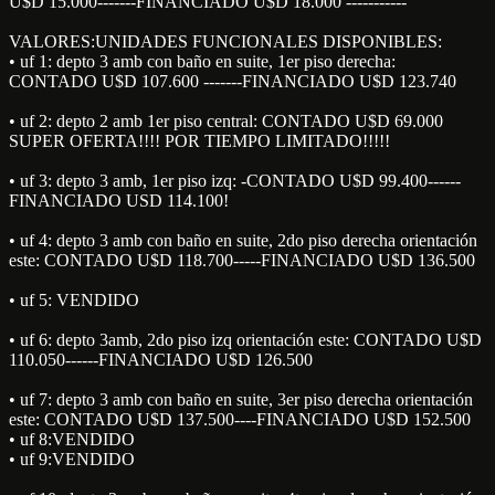
U$D 15.000-------FINANCIADO U$D 18.000 -----------
VALORES:UNIDADES FUNCIONALES DISPONIBLES:
• uf 1: depto 3 amb con baño en suite, 1er piso derecha:
CONTADO U$D 107.600 -------FINANCIADO U$D 123.740
• uf 2: depto 2 amb 1er piso central: CONTADO U$D 69.000
SUPER OFERTA!!!! POR TIEMPO LIMITADO!!!!!
• uf 3: depto 3 amb, 1er piso izq: -CONTADO U$D 99.400------
FINANCIADO USD 114.100!
• uf 4: depto 3 amb con baño en suite, 2do piso derecha orientación
este: CONTADO U$D 118.700-----FINANCIADO U$D 136.500
• uf 5: VENDIDO
• uf 6: depto 3amb, 2do piso izq orientación este: CONTADO U$D
110.050------FINANCIADO U$D 126.500
• uf 7: depto 3 amb con baño en suite, 3er piso derecha orientación
este: CONTADO U$D 137.500----FINANCIADO U$D 152.500
• uf 8:VENDIDO
• uf 9:VENDIDO