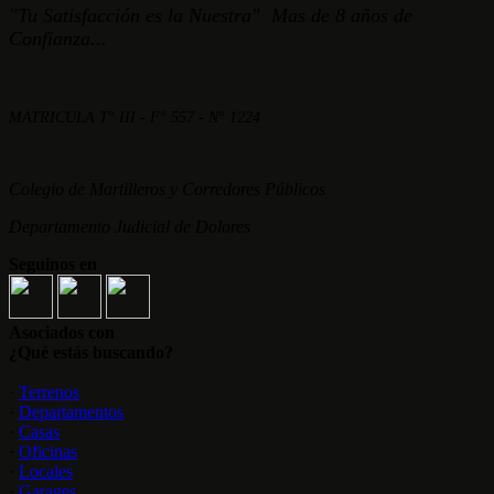
"Tu Satisfacción es la Nuestra" Mas de 8 años de
Confianza...
MATRICULA T° III - F° 557 - N° 1224
Colegio de Martilleros y Corredores Públicos
Departamento Judicial de Dolores
Seguinos en
Asociados con
¿Qué estás buscando?
·
Terrenos
·
Departamentos
·
Casas
·
Oficinas
·
Locales
·
Garages