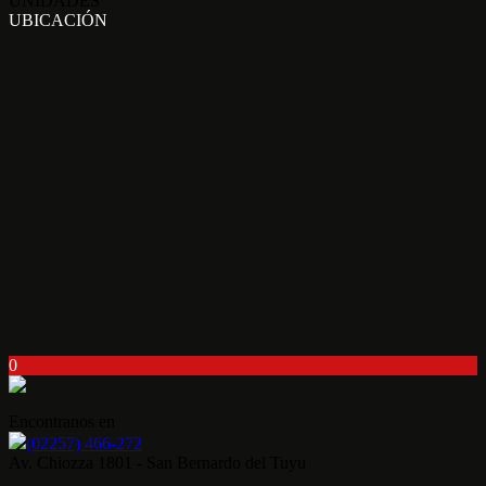
UNIDADES
UBICACIÓN
0
Encontranos en
(02257) 466-272
Av. Chiozza 1801 - San Bernardo del Tuyu