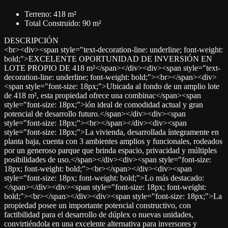
Terreno: 418 m²
Total Construido: 90 m²
DESCRIPCIÓN
<br><div><span style="text-decoration-line: underline; font-weight:
bold;">EXCELENTE OPORTUNIDAD DE INVERSIÓN EN
LOTE PROPIO DE 418 m²</span></div><div><span style="text-
decoration-line: underline; font-weight: bold;"><br></span><div>
<span style="font-size: 18px;">Ubicada al fondo de un amplio lote
de 418 m², esta propiedad ofrece una combinac</span><span
style="font-size: 18px;">ión ideal de comodidad actual y gran
potencial de desarrollo futuro.</span></div><div><span
style="font-size: 18px;"><br></span></div><div><span
style="font-size: 18px;">La vivienda, desarrollada íntegramente en
planta baja, cuenta con 3 ambientes amplios y funcionales, rodeados
por un generoso parque que brinda espacio, privacidad y múltiples
posibilidades de uso.</span></div><div><span style="font-size:
18px; font-weight: bold;"><br></span></div><div><span
style="font-size: 18px; font-weight: bold;">Lo más destacado:
</span></div><div><span style="font-size: 18px; font-weight:
bold;"><br></span></div><div><span style="font-size: 18px;">La
propiedad posee un importante potencial constructivo, con
factibilidad para el desarrollo de dúplex o nuevas unidades,
convirtiéndola en una excelente alternativa para inversores y