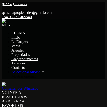
(02257) 466-272
|
quesadapropiedades@gmail.com
+54 9 2257 409540
MENÚ
LLAMAR
Inicio
La Empresa
Venta
Alquiler
Propiedades
Emprendimientos
Tasación
Contacto
Seleccionar idioma
▼
Mostrar original
Consultar por Whatsapp
VOLVER A
RESULTADOS
AGREGAR A
FAVORITOS