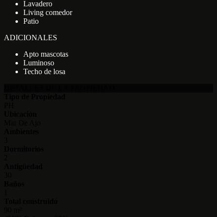
Lavadero
Living comedor
Patio
ADICIONALES
Apto mascotas
Luminoso
Techo de losa
DETALLES DE LA PROPIEDAD
Tipo de Propiedad
PH
Ubicación
Mar De Ajo
Ambientes
3
Dormitorios
2
Antigüedad
30
Baños
1
Total construido
90 m²