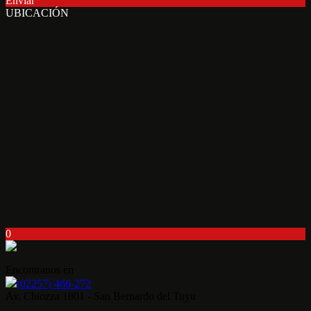
Enviar
UBICACIÓN
0
Encontranos en
(02257) 466-272
Av. Chiozza 1801 - San Bernardo del Tuyu