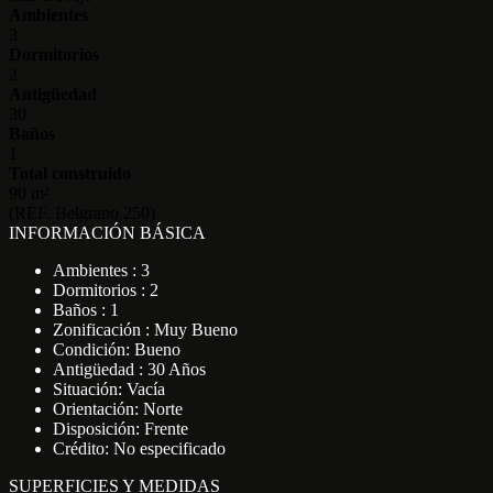
Ambientes
3
Dormitorios
2
Antigüedad
30
Baños
1
Total construido
90 m²
(REF. Belgrano 250)
INFORMACIÓN BÁSICA
Ambientes : 3
Dormitorios : 2
Baños : 1
Zonificación : Muy Bueno
Condición: Bueno
Antigüedad : 30 Años
Situación: Vacía
Orientación: Norte
Disposición: Frente
Crédito: No especificado
SUPERFICIES Y MEDIDAS