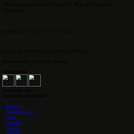
"Tu Satisfacción es la Nuestra" Mas de 8 años de
Confianza...
MATRICULA T° III - F° 557 - N° 1224
Colegio de Martilleros y Corredores Públicos
Departamento Judicial de Dolores
Seguinos en
Asociados con
¿Qué estás buscando?
·
Terrenos
·
Departamentos
·
Casas
·
Oficinas
·
Locales
·
Garages