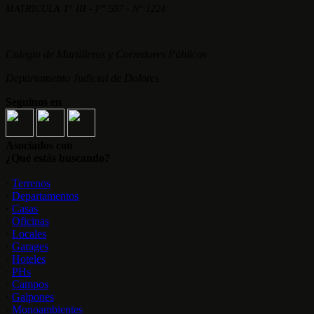
MATRICULA T° III - F° 557 - N° 1224
Colegio de Martilleros y Corredores Públicos
Departamento Judicial de Dolores
Seguinos en
Asociados con
¿Qué estás buscando?
·
Terrenos
·
Departamentos
·
Casas
·
Oficinas
·
Locales
·
Garages
·
Hoteles
·
PHs
·
Campos
·
Galpones
·
Monoambientes