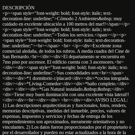
DESCRIPCIÓN
<p><span style="font-weight: bold; font-style: italic; text-
decoration-line: underline;">Cómodo 2 Ambientes&nbsp; muy
cuidado en excelente ubicación a 100 metros del mar!!</span></p>
<p><span style="font-weight: bold; font-style: italic; text-
decoration-line: underline;">Todos los servicios.</span></p><p>
<span style="font-weight: bold; font-style: italic; text-decoration-
line: underline;"><br></span> <br> </p><div>Excelente zona
comercial aledaña, de todos los rubros. A media cuadra del Cine de
San Bernardo.<br></div><div>El departamento se encuentra en
7mo piso por ascensor. El edificio cuenta con 3 ascensores.<br>
</div><div><span style="font-weight: bold; font-style: italic; text-
decoration-line: underline;">Sus comodidades son:<br></span>
</div><div>*1 dormitorio c/placard</div><div>*cocina integrada.
</div><div>*Living-Comedor</div><div>*baño completo.</div>
<div> </div><div>*Gas Natural instalado.&nbsp;&nbsp;</div>
<div>Tiene muy buen iluminación con una excelente vista lateral!!
</div><div><br></div><div> <br></div><div>AVISO LEGAL:
1) Las descripciones arquitectónicas y funcionales, fotos, renders,
memorias descriptivas, medidas del inmueble, precios, valores de
expensas, impuestos y servicios y fechas de entrega de los
emprendimientos son aproximados, meramente orientativos y no
vinculantes. 2) Los datos fueron proporcionados por el propietario o
por el desarrollador y pueden no estar actualizados a la hora de la