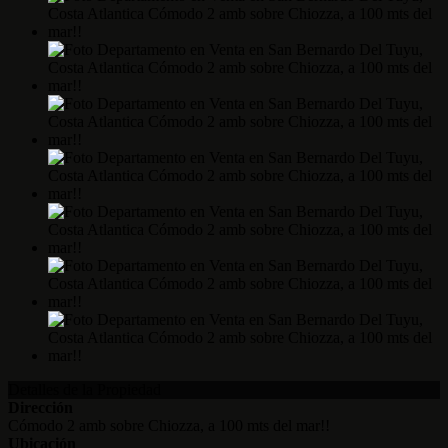
Detalles de la Propiedad
Dirección
Cómodo 2 amb sobre Chiozza, a 100 mts del mar!!
Ubicación