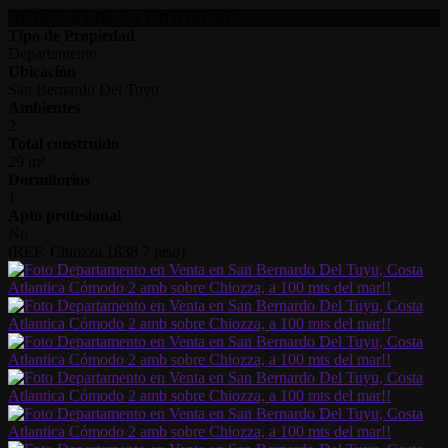
DETALLES DE LA PROPIEDAD
Tipo de Propiedad
Departamento
Ubicación
San Bernardo Del Tuyu
Ambientes
2
Total construido
29 m²
Dormitorios
1
Apto profesional
No
(REF. Chiozza 1838 7 piso)