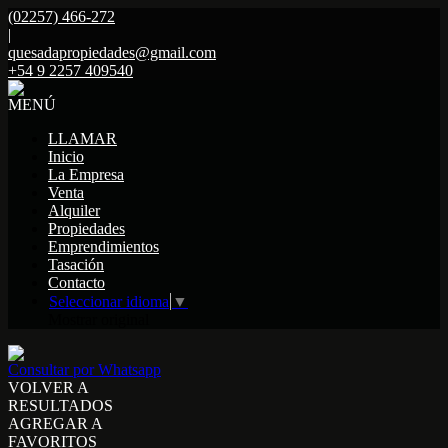
(02257) 466-272
|
quesadapropiedades@gmail.com
+54 9 2257 409540
MENÚ
LLAMAR
Inicio
La Empresa
Venta
Alquiler
Propiedades
Emprendimientos
Tasación
Contacto
Seleccionar idioma
▼
Mostrar original
Consultar por Whatsapp
VOLVER A
RESULTADOS
AGREGAR A
FAVORITOS