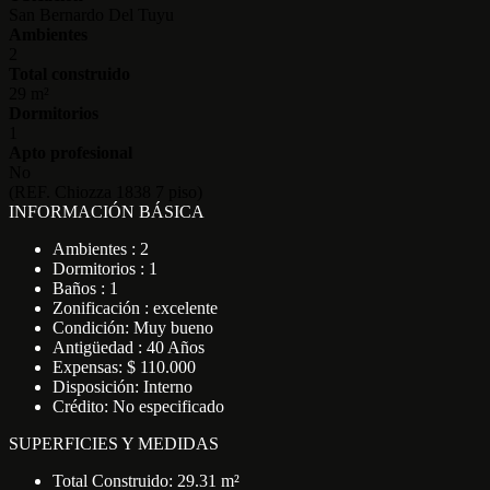
San Bernardo Del Tuyu
Ambientes
2
Total construido
29 m²
Dormitorios
1
Apto profesional
No
(REF. Chiozza 1838 7 piso)
INFORMACIÓN BÁSICA
Ambientes : 2
Dormitorios : 1
Baños : 1
Zonificación : excelente
Condición: Muy bueno
Antigüedad : 40 Años
Expensas: $ 110.000
Disposición: Interno
Crédito: No especificado
SUPERFICIES Y MEDIDAS
Total Construido: 29.31 m²