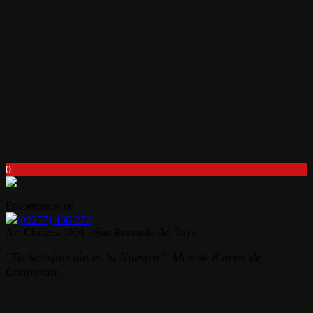
0
Encontranos en
(02257) 466-272
Av. Chiozza 1801 - San Bernardo del Tuyu
"Tu Satisfacción es la Nuestra" Mas de 8 años de
Confianza...