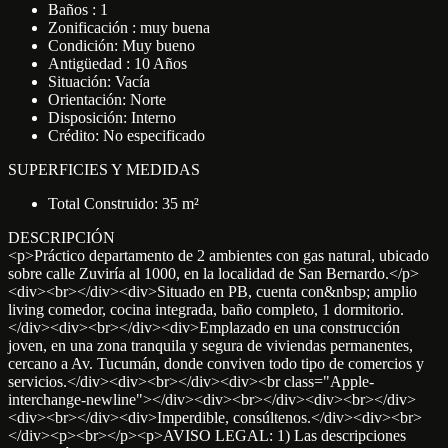
Baños : 1
Zonificación : muy buena
Condición: Muy bueno
Antigüedad : 10 Años
Situación: Vacía
Orientación: Norte
Disposición: Interno
Crédito: No especificado
SUPERFICIES Y MEDIDAS
Total Construido: 35 m²
DESCRIPCIÓN
<p>Práctico departamento de 2 ambientes con gas natural, ubicado
sobre calle Zuviría al 1000, en la localidad de San Bernardo.</p>
<div><br></div><div>Situado en PB, cuenta con&nbsp; amplio
living comedor, cocina integrada, baño completo, 1 dormitorio.
</div><div><br></div><div>Emplazado en una construcción
joven, en una zona tranquila y segura de viviendas permanentes,
cercano a Av. Tucumán, donde conviven todo tipo de comercios y
servicios.</div><div><br></div><div><br class="Apple-
interchange-newline"></div><div><br></div><div><br></div>
<div><br></div><div>Imperdible, consúltenos.</div><div><br>
</div><p><br></p><p>AVISO LEGAL: 1) Las descripciones