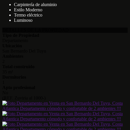
Carpintería de aluminio
Estilo Moderno
Termo eléctrico
Luminoso
DETALLES DE LA PROPIEDAD
Tipo de Propiedad
Departamento
Ubicación
San Bernardo Del Tuyu
Ambientes
2
Total construido
35 m²
Dormitorios
1
Apto profesional
No
(REF. Zuviria al 1000-)