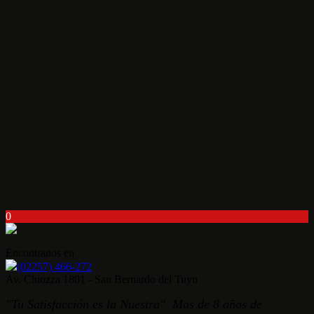
0
Encontranos en
(02257) 466-272
Av. Chiozza 1801 - San Bernardo del Tuyu
"Tu Satisfacción es la Nuestra" Mas de 8 años de