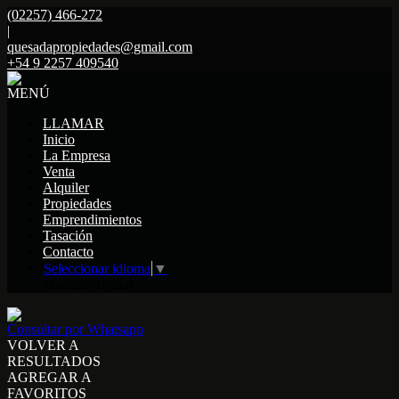
(02257) 466-272
|
quesadapropiedades@gmail.com
+54 9 2257 409540
MENÚ
LLAMAR
Inicio
La Empresa
Venta
Alquiler
Propiedades
Emprendimientos
Tasación
Contacto
Seleccionar idioma
▼
Mostrar original
Consultar por Whatsapp
VOLVER A
RESULTADOS
AGREGAR A
FAVORITOS