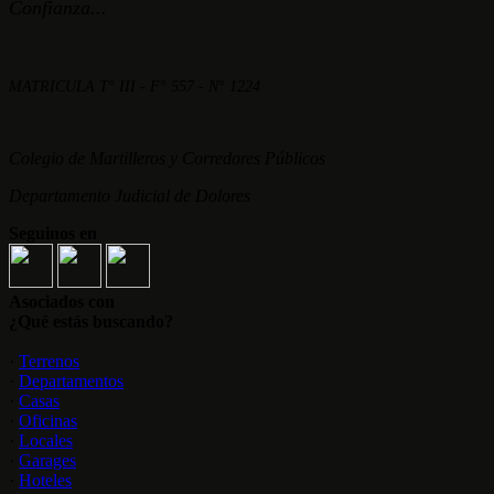
Confianza...
MATRICULA T° III - F° 557 - N° 1224
Colegio de Martilleros y Corredores Públicos
Departamento Judicial de Dolores
Seguinos en
Asociados con
¿Qué estás buscando?
·
Terrenos
·
Departamentos
·
Casas
·
Oficinas
·
Locales
·
Garages
·
Hoteles