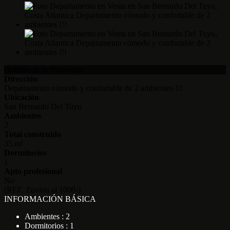
Detalles de la Propiedad
Dirección
Departamento cómodo y confortable de 2 ambientes !!!
Ubicación
San Bernardo Del Tuyu
Ambientes
2
Total construido
35 m²
Dormitorios
1
Apto profesional
No
(REF. Zuviria al 1000-)
INFORMACIÓN BÁSICA
Ambientes : 2
Dormitorios : 1