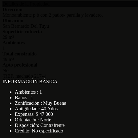
Detalles de la Propiedad
Dirección
Monoambiente p.b con 2 patios- parrilla y lavadero.
Ubicación
San Bernardo Del Tuyu
Superficie cubierta
29 m²
Ambientes
1
Total construido
49 m²
Apto profesional
No
(REF. machado 217--)
INFORMACIÓN BÁSICA
Ambientes : 1
Baños : 1
Zonificación : Muy Buena
Antigüedad : 40 Años
Expensas: $ 47.000
Orientación: Norte
Disposición: Contrafrente
Crédito: No especificado