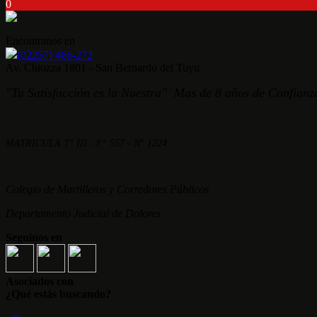
0
Encontranos en
(02257) 466-272
Av. Chiozza 1801 - San Bernardo del Tuyu
"Tu Satisfacción es la Nuestra" Mas de 8 años de Confianza
MATRICULA T° III - F° 557 - N° 1224
Colegio de Martilleros y Corredores Públicos
Departamento Judicial de Dolores
Seguinos en
Asociados con
¿Qué estás buscando?