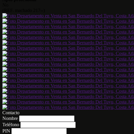
No
(REF. machado 217--)
Contacto
Nombre
Teléfono
PIN