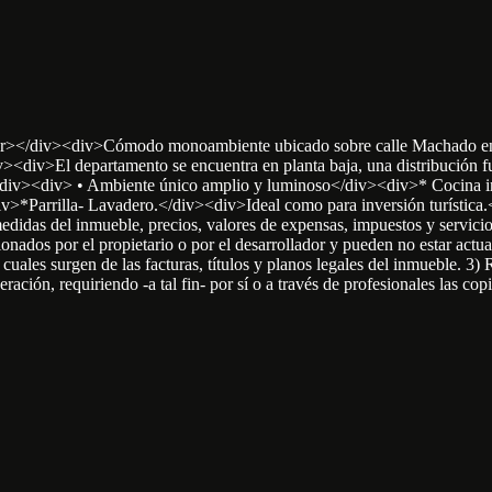
v>Cómodo monoambiente ubicado sobre calle Machado entre San 
v><div>El departamento se encuentra en planta baja, una distribución 
s:</div><div> • Ambiente único amplio y luminoso</div><div>* Cocin
v>*Parrilla- Lavadero.</div><div>Ideal como para inversión turíst
 medidas del inmueble, precios, valores de expensas, impuestos y servi
nados por el propietario o por el desarrollador y pueden no estar actual
s cuales surgen de las facturas, títulos y planos legales del inmueble. 3
eración, requiriendo -a tal fin- por sí o a través de profesionales las 