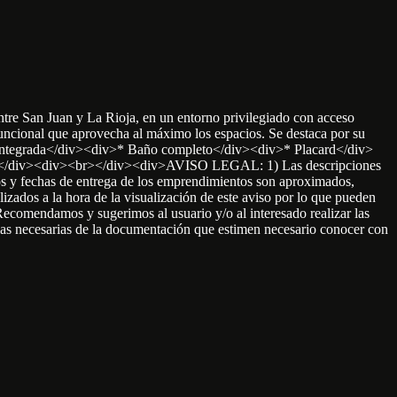
Juan y La Rioja, en un entorno privilegiado con acceso
funcional que aprovecha al máximo los espacios. Se destaca por su
a integrada</div><div>* Baño completo</div><div>* Placard</div>
ica.</div><div><br></div><div>AVISO LEGAL: 1) Las descripciones
cios y fechas de entrega de los emprendimientos son aproximados,
izados a la hora de la visualización de este aviso por lo que pueden
) Recomendamos y sugerimos al usuario y/o al interesado realizar las
copias necesarias de la documentación que estimen necesario conocer con