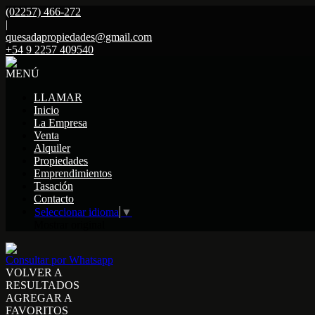
(02257) 466-272
|
quesadapropiedades@gmail.com
+54 9 2257 409540
MENÚ
LLAMAR
Inicio
La Empresa
Venta
Alquiler
Propiedades
Emprendimientos
Tasación
Contacto
Seleccionar idioma
▼
Mostrar original
Consultar por Whatsapp
VOLVER A
RESULTADOS
AGREGAR A
FAVORITOS