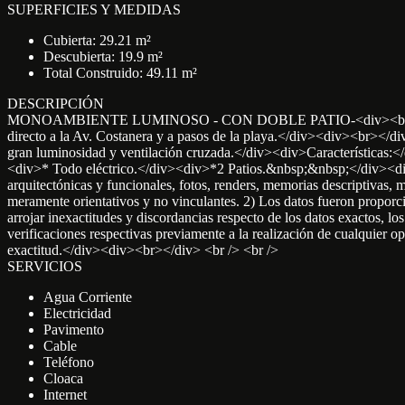
SUPERFICIES Y MEDIDAS
Cubierta: 29.21 m²
Descubierta: 19.9 m²
Total Construido: 49.11 m²
DESCRIPCIÓN
MONOAMBIENTE LUMINOSO - CON DOBLE PATIO-<div><br></div><di
directo a la Av. Costanera y a pasos de la playa.</div><div><br></di
gran luminosidad y ventilación cruzada.</div><div>Característica
<div>* Todo eléctrico.</div><div>*2 Patios.&nbsp;&nbsp;</div><di
arquitectónicas y funcionales, fotos, renders, memorias descriptivas,
meramente orientativos y no vinculantes. 2) Los datos fueron proporcio
arrojar inexactitudes y discordancias respecto de los datos exactos, lo
verificaciones respectivas previamente a la realización de cualquier op
exactitud.</div><div><br></div> <br /> <br />
SERVICIOS
Agua Corriente
Electricidad
Pavimento
Cable
Teléfono
Cloaca
Internet