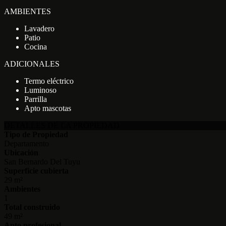
AMBIENTES
Lavadero
Patio
Cocina
ADICIONALES
Termo eléctrico
Luminoso
Parrilla
Apto mascotas
DETALLES DE LA PROPIEDAD
Tipo de Propiedad
Departamento
Ubicación
San Bernardo Del Tuyu
Superficie cubierta
29 m²
Ambientes
1
Total construido
49 m²
Apto profesional