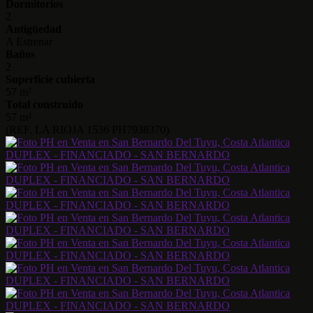
Dormitorios
2
Antigüedad
A Estrenar
Baños
2
Superficie cubierta
57 m²
Total construido
57 m²
(REF. LA RIOJA 1536 PH7938370)