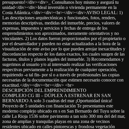
presupuesto!</div><div>_ Consultanos hoy mismo y asegurá tu
unidad</div><div>Ideal inversión o vivienda permanente en la
Costa Atlántica.</div><div><br></div><div>AVISO LEGAL: 1)
Las descripciones arquitectónicas y funcionales, fotos, renders,
memorias descriptivas, medidas del inmueble, precios, valores de
expensas, impuestos y servicios y fechas de entrega de los
emprendimientos son aproximados, meramente orientativos y no
vinculantes. 2) Los datos fueron proporcionados por el propietario o
por el desarrollador y pueden no estar actualizados a la hora de la
visualización de este aviso por lo que pueden arrojar inexactitudes y
discordancias respecto de los datos exactos, los cuales surgen de las
facturas, títulos y planos legales del inmueble. 3) Recomendamos y
sugerimos al usuario y/o al interesado realizar las verificaciones
respectivas previamente a la realización de cualquier operación,
requiriendo -a tal fin- por sí o a través de profesionales las copias
necesarias de la documentación que estimen necesario conocer con
exactitud.</div><div><br></div> <br>
DESCRIPCIÓN DEL EMPRENDIMIENTO
COMPLEJO CG III – DÚPLEX A ESTRENAR EN SAN
BERNARDO A solo 3 cuadras del mar ¡Oportunidad única!
Proyecto de 5 unidades con financiación Te presentamos este
moderno complejo ubicado en s en San Bernardo del Tuyu sobre la
calle La Rioja 1536 sobre pavimento a tan solo 300 mts del del mar,
zona de amplias y tranquilas playas en una zona de vecinos
residentes ubicado en calles pintorescas y frondosa vegetación