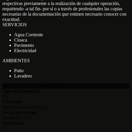
respectivas previamente a la realización de cualquier operación,
requiriendo -a tal fin- por sí o a través de profesionales las copias
necesarias de la documentación que estimen necesario conocer con
exactitud.
SERVICIOS
Agua Corriente
Cloaca
Pavimento
Electricidad
AMBIENTES
Patio
Lavadero
DETALLES DE LA PROPIEDAD
Tipo de Propiedad
PH
Ubicación
San Bernardo Del Tuyu
Fecha de entrega
Diciembre 2027
Ambientes
3