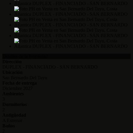
Detalles de la Propiedad
Dirección
DUPLEX - FINANCIADO - SAN BERNARDO
Ubicación
San Bernardo Del Tuyu
Fecha de entrega
Diciembre 2027
Ambientes
3
Dormitorios
2
Antigüedad
A Estrenar
Baños
2