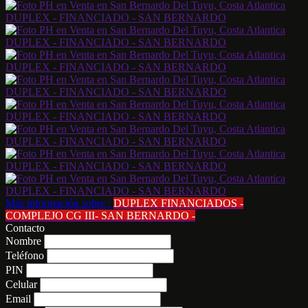
Más información sobre :
DUPLEX FINANCIADOS -
COMPLEJO CG III- SAN BERNARDO -
Contacto
Nombre
Teléfono
PIN
Celular
Email