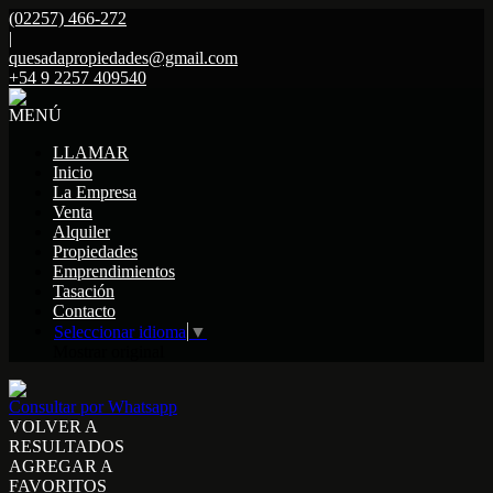
(02257) 466-272
|
quesadapropiedades@gmail.com
+54 9 2257 409540
MENÚ
LLAMAR
Inicio
La Empresa
Venta
Alquiler
Propiedades
Emprendimientos
Tasación
Contacto
Seleccionar idioma
▼
Mostrar original
Consultar por Whatsapp
VOLVER A
RESULTADOS
AGREGAR A
FAVORITOS