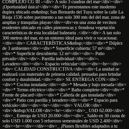
COMPLEJO CG III –<div> A solo 3 cuadras del mar</div><div>
¡Oportunidad única!</div><div>Te presentamos este moderno
duplex ubicado en&nbsp; San Bernardo del Tuyu sobre la calle La
Rioja 1536 sobre pavimento a tan solo 300 mts del del mar, zona de
amplias y tranquilas playas</div><div>en una zona de vecinos
residentes ubicado en calles pintorescas y frondosa vegetación
características de esta localidad balnearia .</div><div> A tan solo
300 metros del mar, en un entorno ideal para vivir o vacacionar.
</div><div> CARACTERÍSTICAS&nbsp;</div><div>* Dúplex
de 3 ambientes</div><div>* Superficie cubierta: 57 m²</div>
<div>* Superficie descubierta: 12 m²</div><div>- Patio
privado</div><div>- Parrilla individual</div><div>-
Lavadero</div><div>- Espacio vehicular</div><div><br></div>
<div> CALIDAD CONSTRUCTIVA</div><div>La unidad se
realizará con materiales de primera calidad, pensadas para brindar
confort y durabilidad.</div><div> SE ENTREGA CON:</div>
<div>* Cocina instalada</div><div>* Mesada y bajo mesada</div>
<div>* Termo eléctrico</div><div>* Baño completo</div><div>*
Frente de placard</div><div>* Cañería de gas instalada</div>
<div>* Patio con parrilla y lavadero</div><div>* Espacio para
vehículo</div><div><br></div><div> VALOR</div>
<div>&nbsp;VALOR<div><br></div><div>_ USD 62.000</div>
<div>_ Entrega de USD 20.000</div><div>_ Saldo en 30 cuota de
solo USD 1.000 con 5 refuerzos semestrales de USD 2.400</div>
<div><br></div></div><div>_ ¡Planes flexibles adaptados a tu