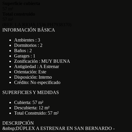
Superficie cubierta
57 m²
Total construido
57 m²
(REF. LA RIOJA 1536 PH7938370)
INFORMACIÓN BÁSICA
Ambientes : 3
Dormitorios : 2
Baños : 2
Garages : 1
Zonificación : MUY BUENA
Antigüedad : A Estrenar
Orientación: Este
Disposición: Interno
Crédito: No especificado
SUPERFICIES Y MEDIDAS
Cubierta: 57 m²
Descubierta: 12 m²
Total Construido: 57 m²
DESCRIPCIÓN
&nbsp;DÚPLEX A ESTRENAR EN SAN BERNARDO -