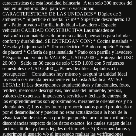
características de esta localidad balnearia . A tan solo 300 metros del
mar, en un entorno ideal para vivir o vacacionar.
CARACTERÍSTICAS DE LAS UNIDADES * Dúplex de 3
ambientes * Superficie cubierta: 57 m² * Superficie descubierta: 12
m² - Patio privado - Parrilla individual - Lavadero - Espacio
vehicular CALIDAD CONSTRUCTIVA Las unidades se
realizarán con materiales de primera calidad, pensadas para brindar
confort y durabilidad. SE ENTREGAN CON: * Cocina instalada *
Mesada y bajo mesada * Termo eléctrico * Baño completo * Frente
de placard * Cañería de gas instalada * Patio con parrilla y lavadero
* Espacio para vehículo VALOR _ USD 62.000 _ Entrega del USD
20.000 _ Saldo en 30 cuota de solo USD 1.000 con 5 refuerzos
semestrales de USD 2.400 _ ¡Planes flexibles adaptados a tu
presupuesto! _ Consultanos hoy mismo y asegurá tu unidad Ideal
inversión o vivienda permanente en la Costa Atlántica. AVISO
LEGAL: 1) Las descripciones arquitectónicas y funcionales, fotos,
renders, memorias descriptivas, medidas del inmueble, precios,
valores de expensas, impuestos y servicios y fechas de entrega de
los emprendimientos son aproximados, meramente orientativos y no
vinculantes. 2) Los datos fueron proporcionados por el propietario o
por el desarrollador y pueden no estar actualizados a la hora de la
visualización de este aviso por lo que pueden arrojar inexactitudes y
discordancias respecto de los datos exactos, los cuales surgen de las
facturas, títulos y planos legales del inmueble. 3) Recomendamos y
sugerimos al usuario y/o al interesado realizar las verificaciones