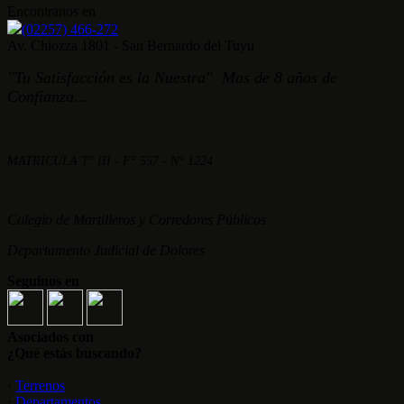
Encontranos en
(02257) 466-272
Av. Chiozza 1801 - San Bernardo del Tuyu
"Tu Satisfacción es la Nuestra" Mas de 8 años de
Confianza...
MATRICULA T° III - F° 557 - N° 1224
Colegio de Martilleros y Corredores Públicos
Departamento Judicial de Dolores
Seguinos en
Asociados con
¿Qué estás buscando?
·
Terrenos
·
Departamentos