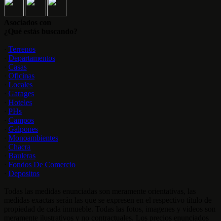
Asociados con
¿Qué estás buscando?
·
Terrenos
·
Departamentos
·
Casas
·
Oficinas
·
Locales
·
Garages
·
Hoteles
·
PHs
·
Campos
·
Galpones
·
Monoambientes
·
Chacra
·
Bauleras
·
Fondos De Comercio
·
Depositos
Todas las medidas enunciadas son meramente orientativas, las
medidas exactas serán las que se expresen en el respectivo título de
propiedad de cada inmueble. Todas las fotos, imagenes y videos son
meramente ilustrativos y no contractuales. Los precios enunciados