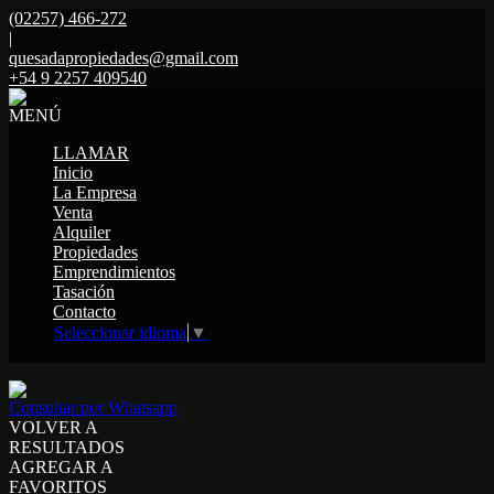
(02257) 466-272
|
quesadapropiedades@gmail.com
+54 9 2257 409540
MENÚ
LLAMAR
Inicio
La Empresa
Venta
Alquiler
Propiedades
Emprendimientos
Tasación
Contacto
Seleccionar idioma
▼
Mostrar original
Consultar por Whatsapp
VOLVER A
RESULTADOS
AGREGAR A
FAVORITOS