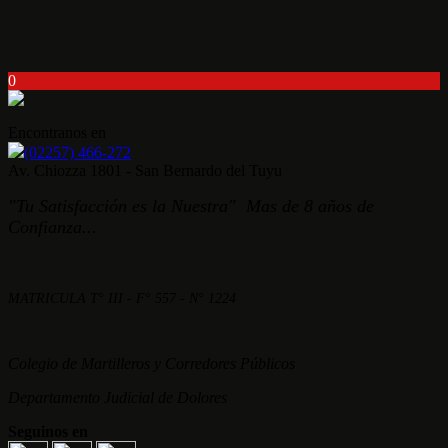
0
Encontranos en
(02257) 466-272
Av. Chiozza 1801 - San Bernardo del Tuyu
"Tu Satisfacción es la Nuestra" Mas de 8 años de
Confianza...
MATRICULA T° III - F° 557 - N° 1224
Colegio de Martilleros y Corredores Públicos
Departamento Judicial de Dolores
Seguinos en