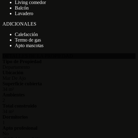
Living comedor
Balcón
Lavadero
ADICIONALES
Calefacción
Termo de gas
Apto mascotas
DETALLES DE LA PROPIEDAD
Tipo de Propiedad
Departamento
Ubicación
Mar De Ajo
Superficie cubierta
34 m²
Ambientes
2
Total construido
34 m²
Dormitorios
1
Apto profesional
No