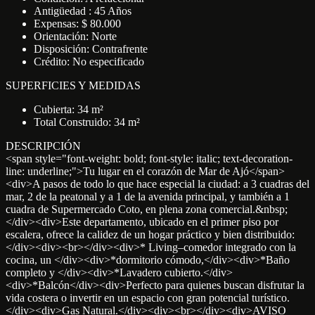
Antigüedad : 45 Años
Expensas: $ 80.000
Orientación: Norte
Disposición: Contrafrente
Crédito: No especificado
SUPERFICIES Y MEDIDAS
Cubierta: 34 m²
Total Construido: 34 m²
DESCRIPCIÓN
<span style="font-weight: bold; font-style: italic; text-decoration-
line: underline;">Tu lugar en el corazón de Mar de Ajó</span>
<div>A pasos de todo lo que hace especial la ciudad: a 3 cuadras del
mar, 2 de la peatonal y a 1 de la avenida principal, y también a 1
cuadra de Supermercado Coto, en plena zona comercial.&nbsp;
</div><div>Este departamento, ubicado en el primer piso por
escalera, ofrece la calidez de un hogar práctico y bien distribuido:
</div><div><br></div><div>* Living–comedor integrado con la
cocina, un </div><div>*dormitorio cómodo,</div><div>*Baño
completo y </div><div>*Lavadero cubierto.</div>
<div>*Balcón</div><div>Perfecto para quienes buscan disfrutar la
vida costera o invertir en un espacio con gran potencial turístico.
</div><div>Gas Natural.</div><div><br></div><div>AVISO