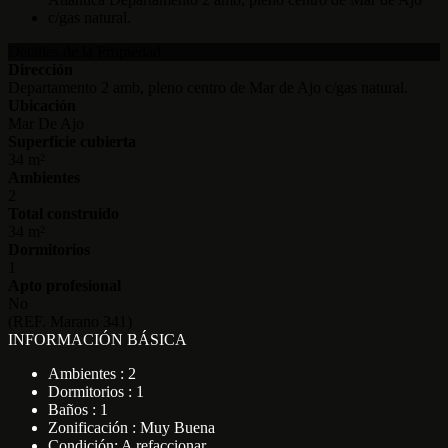
Detalles de la Propiedad
Dirección
Departamento 2 amb, pleno centro de Mar de Ajo c/gas natural.
Ubicación
Mar De Ajo
Superficie cubierta
34 m²
Ambientes
2
Total construido
34 m²
Dormitorios
1
Apto profesional
No
(REF. Marano 341)
INFORMACIÓN BÁSICA
Ambientes : 2
Dormitorios : 1
Baños : 1
Zonificación : Muy Buena
Condición: A refaccionar