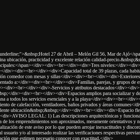
-line: underline;">&nbsp;Hotel 27 de Abril – Melón Gil 56, Mar de Ajó
ombina ubicación, practicidad y excelente relación calidad-precio.&nbs
cas principales:</span></div><div><br></div><div>Tres niveles:</div><
</div><div><br></div><div>Capacidad total de 39 plazas, cada habita
ón comedor con mesas y sillas</div><div><br></div><div>Exteriores: g
tado a:</div><div><br></div><div>Familias, parejas, y grupos de e
v><div><br></div><div>-Servicios y atributos destacados</div><div>
sp;</div><div><br></div><div>Espacios amplios para socializar y desca
 a todos los servicios esenciales y a la playa</div><div><br></div><
o de calefacción, ventiladores, baños privados y áreas comunes</di
xcelente ubicación&nbsp;&nbsp;</div><div><br></div><div>Espacio fle
><div>AVISO LEGAL: 1) Las descripciones arquitectónicas y funcionale
ega de los emprendimientos son aproximados, meramente orientativos y no
ualización de este aviso por lo que pueden arrojar inexactitudes y discord
suario y/o al interesado realizar las verificaciones respectivas previame
ntación que estimen necesario conocer con exactitud.</div>