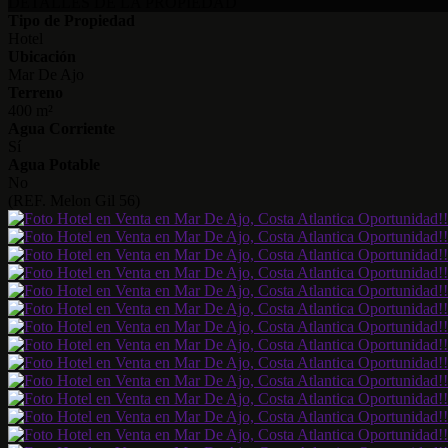
DETALLES DE LA PROPIEDAD
Tipo de Propiedad
Hotel
Ubicación
Mar De Ajo
Terreno
400 m²
Agua Corriente
Sí
Agua Potable
No
(REF. Melon Gil 56)