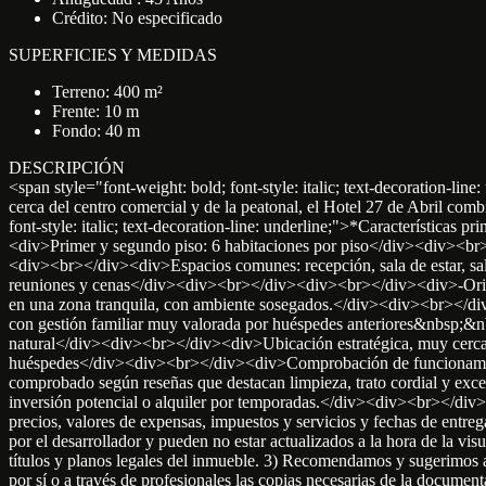
Crédito: No especificado
SUPERFICIES Y MEDIDAS
Terreno: 400 m²
Frente: 10 m
Fondo: 40 m
DESCRIPCIÓN
<span style="font-weight: bold; font-style: italic; text-decoration
cerca del centro comercial y de la peatonal, el Hotel 27 de Abril c
font-style: italic; text-decoration-line: underline;">*Característi
<div>Primer y segundo piso: 6 habitaciones por piso</div><div><br>
<div><br></div><div>Espacios comunes: recepción, sala de estar, sal
reuniones y cenas</div><div><br></div><div><br></div><div>-Orien
en una zona tranquila, con ambiente sosegados.</div><div><br></di
con gestión familiar muy valorada por huéspedes anteriores&nbsp;&nb
natural</div><div><br></div><div>Ubicación estratégica, muy cercana
huéspedes</div><div><br></div><div>Comprobación de funcionamient
comprobado según reseñas que destacan limpieza, trato cordial y e
inversión potencial o alquiler por temporadas.</div><div><br></div
precios, valores de expensas, impuestos y servicios y fechas de entr
por el desarrollador y pueden no estar actualizados a la hora de la vis
títulos y planos legales del inmueble. 3) Recomendamos y sugerimos al u
por sí o a través de profesionales las copias necesarias de la docume