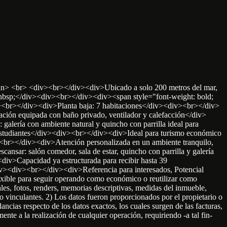
</span> <br> <div><br></div><div>Ubicado a solo 200 metros del mar,
p;&nbsp;</div><div><br></div><div><span style="font-weight: bold;
div><br></div><div>Planta baja: 7 habitaciones</div><div><br></div>
ción equipada con baño privado, ventilador y calefacción</div>
alería con ambiente natural y quincho con parrilla ideal para
studiantes</div><div><br></div><div>Ideal para turismo económico
<br></div><div>Atención personalizada en un ambiente tranquilo,
nsar: salón comedor, sala de estar, quincho con parrilla y galería
div>Capacidad ya estructurada para recibir hasta 39
v><div><br></div><div>Referencia para interesados, Potencial
xible para seguir operando como económico o reutilizar como
s, fotos, renders, memorias descriptivas, medidas del inmueble,
 vinculantes. 2) Los datos fueron proporcionados por el propietario o
ancias respecto de los datos exactos, los cuales surgen de las facturas,
nte a la realización de cualquier operación, requiriendo -a tal fin-