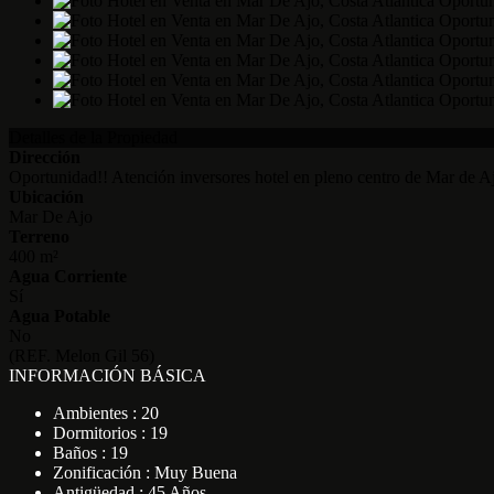
Detalles de la Propiedad
Dirección
Oportunidad!! Atención inversores hotel en pleno centro de Mar de A
Ubicación
Mar De Ajo
Terreno
400 m²
Agua Corriente
Sí
Agua Potable
No
(REF. Melon Gil 56)
INFORMACIÓN BÁSICA
Ambientes : 20
Dormitorios : 19
Baños : 19
Zonificación : Muy Buena
Antigüedad : 45 Años