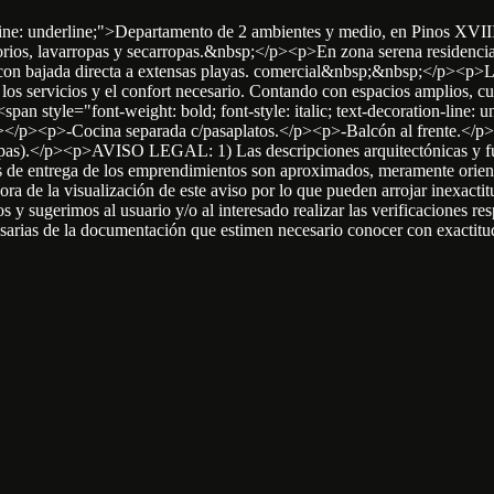
on-line: underline;">Departamento de 2 ambientes y medio, en Pinos XV
atorios, lavarropas y secarropas.&nbsp;</p><p>En zona serena residenci
 con bajada directa a extensas playas. comercial&nbsp;&nbsp;</p><p>L
los servicios y el confort necesario. Contando con espacios amplios, 
pan style="font-weight: bold; font-style: italic; text-decoration-lin
/p><p>-Cocina separada c/pasaplatos.</p><p>-Balcón al frente.</p>
opas).</p><p>AVISO LEGAL: 1) Las descripciones arquitectónicas y func
as de entrega de los emprendimientos son aproximados, meramente orient
hora de la visualización de este aviso por lo que pueden arrojar inexacti
 y sugerimos al usuario y/o al interesado realizar las verificaciones re
necesarias de la documentación que estimen necesario conocer con exacti