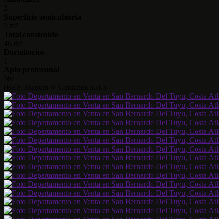
2
Superficie semicubierta
5 m²
Total construido
46 m²
Dormitorios
1
Apto profesional
No
(REF. Joaquin V Gonzalez 351-)