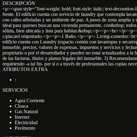
DESCRIPCIÓN
<p><span style="font-weight: bold; font-style: italic; text-decorati
frente. El edificio cuenta con servicio de laundry que contempla lav
con calles arboladas y un ambiente de paz. A pasos de zona amplia y
ideal para quienes buscan una vivienda permanente, con&nbsp; todos 
sólida, bien ubicada y lista para habitar.&nbsp;</p><p><br></p><p><s
c/placard empotrado.</p><p>-1 Baño.</p><p>- Living-comedor.<br><
edificio cuenta con Laundry (espacio común con lavarropas y secarr
inmueble, precios, valores de expensas, impuestos y servicios y fech
propietario o por el desarrollador y pueden no estar actualizados a la 
de las facturas, títulos y planos legales del inmueble. 3) Recomendamos
requiriendo -a tal fin- por sí o a través de profesionales las copias 
ATRIBUTOS EXTRA
:
SERVICIOS
Agua Corriente
Cloaca
Gas Natural
Internet
Electricidad
Pavimento