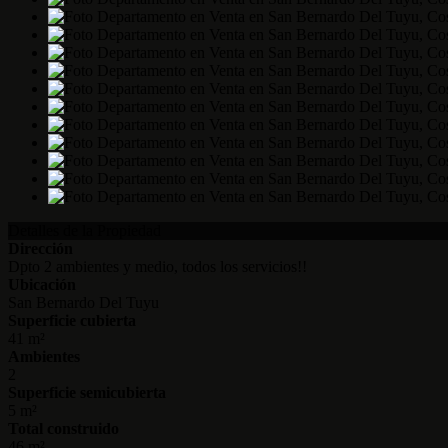
Detalles de la Propiedad
Dirección
Dpto 2 ambientes y medio, todos los servicios!!
Ubicación
San Bernardo Del Tuyu
Superficie cubierta
41 m²
Ambientes
2
Superficie semicubierta
5 m²
Total construido
46 m²