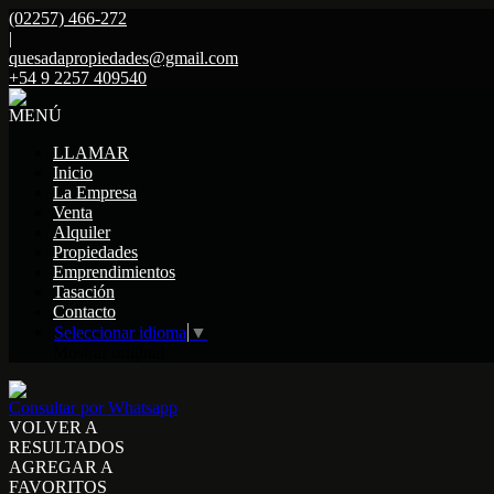
(02257) 466-272
|
quesadapropiedades@gmail.com
+54 9 2257 409540
MENÚ
LLAMAR
Inicio
La Empresa
Venta
Alquiler
Propiedades
Emprendimientos
Tasación
Contacto
Seleccionar idioma
▼
Mostrar original
Consultar por Whatsapp
VOLVER A
RESULTADOS
AGREGAR A
FAVORITOS