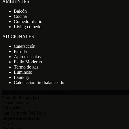
AMBIENTES
Balcón
Cocina
Comedor diario
Living comedor
ADICIONALES
Calefacción
Parrilla
Apto mascotas
Estilo Moderno
Termo de gas
Luminoso
Laundry
Calefacción tiro balanceado
DETALLES DE LA PROPIEDAD
Tipo de Propiedad
Departamento
Ubicación
San Bernardo Del Tuyu
Superficie cubierta
41 m²
Ambientes