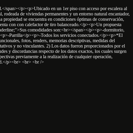
III.</span></p><p>Ubicado en un 1er piso con acceso por escalera al
al, rodeada de viviendas permanentes y un entorno natural encantador,
a propiedad se encuentra en condiciones óptimas de conservación,
cuenta con con calefactor de tiro balanceado.</p><p>Un propuesta
e: underline;">Sus comodidades son:<br></span></p><p>-dormitorio,
<p>-Parrilla</p><p>-Todos los servicios conectados.</p><p>*El
ionales, fotos, renders, memorias descriptivas, medidas del
ativos y no vinculantes. 2) Los datos fueron proporcionados por el
tudes y discordancias respecto de los datos exactos, los cuales surgen
spectivas previamente a la realización de cualquier operación,
tud.</p><br> <br> <br />