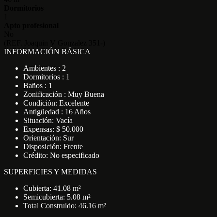
Dormitorios
1
Apto profesional
No
(REF. Joaquin V Gonzalez 351-)
INFORMACIÓN BÁSICA
Ambientes : 2
Dormitorios : 1
Baños : 1
Zonificación : Muy Buena
Condición: Excelente
Antigüedad : 16 Años
Situación: Vacía
Expensas: $ 50.000
Orientación: Sur
Disposición: Frente
Crédito: No especificado
SUPERFICIES Y MEDIDAS
Cubierta: 41.08 m²
Semicubierta: 5.08 m²
Total Construido: 46.16 m²