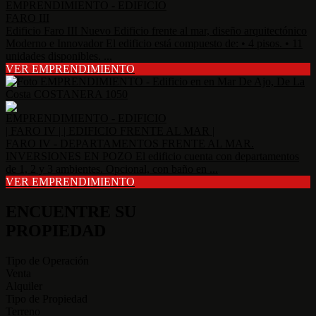
EMPRENDIMIENTO - EDIFICIO
FARO III
Edificio Faro III Nuevo Edificio frente al mar, diseño arquitectónico
Moderno e Innovador El edificio está compuesto de: • 4 pisos. • 11
unidades disponibles. ...
VER EMPRENDIMIENTO
EMPRENDIMIENTO - EDIFICIO
| FARO IV | | EDIFICIO FRENTE AL MAR |
FARO IV - DEPARTAMENTOS FRENTE AL MAR.
INVERSIONES EN POZO El edificio cuenta con departamentos
de 1, 2 y 3 ambientes. Opcional, con baño en ...
VER EMPRENDIMIENTO
ENCUENTRE SU
PROPIEDAD
Tipo de Operación
Venta
Alquiler
Tipo de Propiedad
Terreno