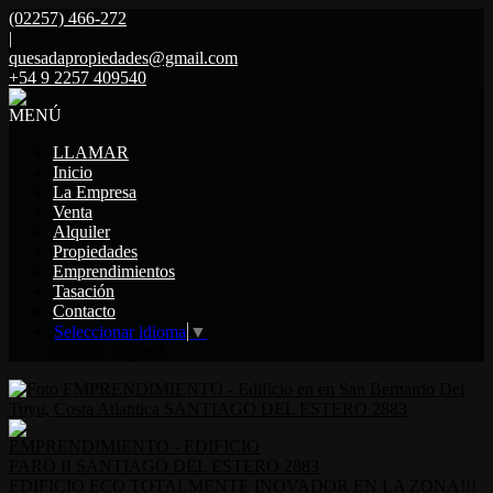
(02257) 466-272
|
quesadapropiedades@gmail.com
+54 9 2257 409540
MENÚ
LLAMAR
Inicio
La Empresa
Venta
Alquiler
Propiedades
Emprendimientos
Tasación
Contacto
Seleccionar idioma
▼
Mostrar original
EMPRENDIMIENTO - EDIFICIO
FARO II SANTIAGO DEL ESTERO 2883
EDIFICIO ECO TOTALMENTE INOVADOR EN LA ZONA!!!