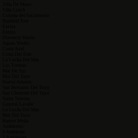
Villa De Mayo
Villa Lynch
Colonia del Sacramento
Banfield Este
Ezeiza
Ezeiza
Florencio Varela
Aguas Verdes
Costa Azul
Costa Del Este
La Lucila Del Mar
Las Toninas
Mar De Ajo
Mar Del Tuyu
Nueva Atlantis
San Bernardo Del Tuyu
San Clemente Del Tuyú
Santa Teresita
General Lavalle
La Lucila Del Mar
Mar Del Tuyu
Ramos Mejia
Ambientes
1 Ambiente
2 Ambientes