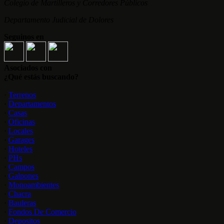
Colegio de Martilleros y Corredores Públicos
Departamento Judicial de Dolores
Seguinos en
Asociados con
¿Qué estás buscando?
·
Terrenos
·
Departamentos
·
Casas
·
Oficinas
·
Locales
·
Garages
·
Hoteles
·
PHs
·
Campos
·
Galpones
·
Monoambientes
·
Chacra
·
Bauleras
·
Fondos De Comercio
·
Depositos