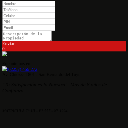
Enviar
0
Encontranos en
(02257) 466-272
Av. Chiozza 1801 - San Bernardo del Tuyu
"Tu Satisfacción es la Nuestra" Mas de 8 años de
Confianza...
MATRICULA T° III - F° 557 - N° 1224