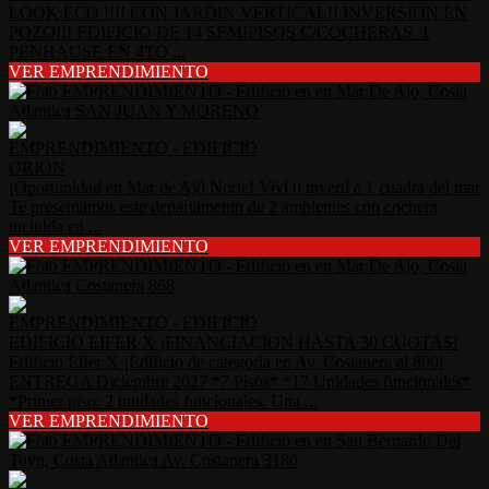
LOOK ECO !!!! CON JARDIN VERTICAL!! INVERSION EN
POZO!!! EDIFICIO DE 14 SEMIPISOS C/COCHERAS. 1
PENHAUSE EN 4TO ...
VER EMPRENDIMIENTO
EMPRENDIMIENTO - EDIFICIO
ORION
¡Oportunidad en Mar de Ajó Norte! Viví o invertí a 1 cuadra del mar
Te presentamos este departamento de 2 ambientes con cochera
incluida en ...
VER EMPRENDIMIENTO
EMPRENDIMIENTO - EDIFICIO
EDIFICIO EIFER X ¡FINANCIACION HASTA 30 CUOTAS!
Edificio Eifer X ¡Edificio de categoria en Av. Costanera al 800!
ENTREGA Diciembre 2027 *7 Pisos* *17 Unidades funcionales*
*Primer piso: 2 unidades funcionales. Una ...
VER EMPRENDIMIENTO