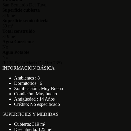
San Bernardo Del Tuyu
Superficie cubierta
319 m²
Superficie semicubierta
39 m²
Total construido
319 m²
Agua Corriente
No
Agua Potable
No
(REF. Santa Maria De Oro 735)
INFORMACIÓN BÁSICA
Ambientes : 8
Dormitorios : 6
Zonificación : Muy Buena
Condición: Muy bueno
Antigüedad : 14 Años
Crédito: No especificado
SUPERFICIES Y MEDIDAS
Cubierta: 319 m²
Descubierta: 125 m²