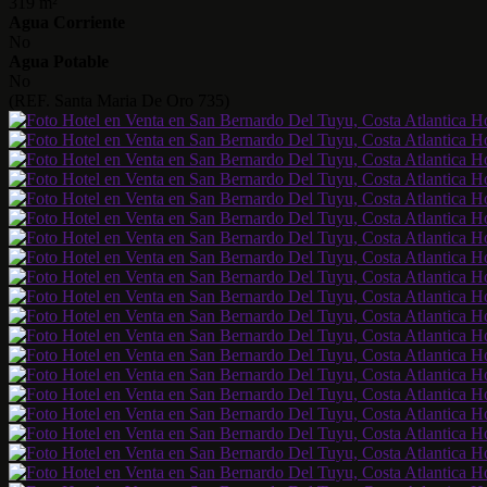
319 m²
Agua Corriente
No
Agua Potable
No
(REF. Santa Maria De Oro 735)