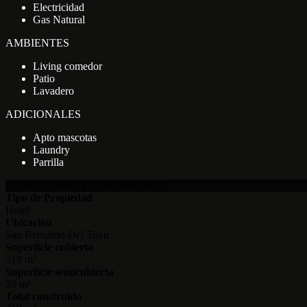
Electricidad
Gas Natural
AMBIENTES
Living comedor
Patio
Lavadero
ADICIONALES
Apto mascotas
Laundry
Parrilla
DETALLES DE LA PROPIEDAD
Tipo de Propiedad
Hotel
Ubicación
San Bernardo Del Tuyu
Superficie cubierta
319 m²
Superficie semicubierta
39 m²
Total construido