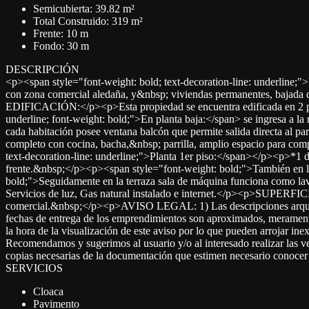
Semicubierta: 39.82 m²
Total Construido: 319 m²
Frente: 10 m
Fondo: 30 m
DESCRIPCIÓN
<p><span style="font-weight: bold; text-decoration-line: underline;"
con zona comercial aledaña, y&nbsp; viviendas permanentes, bajada
EDIFICACIÓN:</p><p>Esta propiedad se encuentra edificada en 2 plant
underline; font-weight: bold;">En planta baja:</span> se ingresa a 
cada habitación posee ventana balcón que permite salida directa al 
completo con cocina, bacha,&nbsp; parrilla, amplio espacio para comp
text-decoration-line: underline;">Planta 1er piso:</span></p><p>
frente.&nbsp;</p><p><span style="font-weight: bold;">También en l
bold;">Seguidamente en la terraza sala de máquina funciona como 
Servicios de luz, Gas natural instalado e internet.</p><p>SUPERFI
comercial.&nbsp;</p><p>AVISO LEGAL: 1) Las descripciones arquitectó
fechas de entrega de los emprendimientos son aproximados, meramente o
la hora de la visualización de este aviso por lo que pueden arrojar inex
Recomendamos y sugerimos al usuario y/o al interesado realizar las veri
copias necesarias de la documentación que estimen necesario co
SERVICIOS
Cloaca
Pavimento