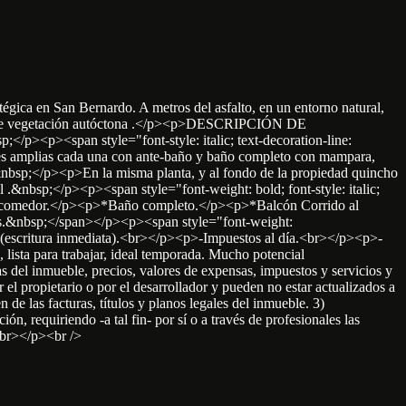
gica en San Bernardo. A metros del asfalto, en un entorno natural,
eada de vegetación autóctona .</p><p>DESCRIPCIÓN DE
/p><p><span style="font-style: italic; text-decoration-line:
ones amplias cada una con ante-baño y baño completo con mampara,
.&nbsp;</p><p>En la misma planta, y al fondo de la propiedad quincho
 .&nbsp;</p><p><span style="font-weight: bold; font-style: italic;
na comedor.</p><p>*Baño completo.</p><p>*Balcón Corrido al
nes.&nbsp;</span></p><p><span style="font-weight:
(escritura inmediata).<br></p><p>-Impuestos al día.<br></p><p>-
ta para trabajar, ideal temporada. Mucho potencial
del inmueble, precios, valores de expensas, impuestos y servicios y
l propietario o por el desarrollador y pueden no estar actualizados a
 de las facturas, títulos y planos legales del inmueble. 3)
n, requiriendo -a tal fin- por sí o a través de profesionales las
br></p><br />