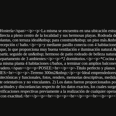
>Hostería</span></p><p>La misma se encuentra en una ubicación estraté
 directa a pleno centro de la localidad y sus hermosas playas. Rod
as, con terraza ideal&nbsp; para construir&nbsp; un piso más.&nbsp;<
la recepción c/ baño.</p><p>y mediante pasillo conecta con 4 habitaci
parque, lo que proporciona muy buena ventilación e iluminación natural
artir, seguido de un&nbsp; hermoso de patio rodeado de belleza natural
*1 departamento de 3 ambientes:</p><p>*2 dormitorios.</p><p>*Coci
a misma planta 4 habitaciones c/baños, a terminar con amplios balco
lavadero.</span></p><p>POSEE:<br></p><p>-Titulo perfecto y planos 
CIES:<br></p><p>-Terreno 300m2&nbsp;</p><p>Ideal emprendedores, lis
nicas y funcionales, fotos, renders, memorias descriptivas, medidas 
rientativos y no vinculantes. 2) Los datos fueron proporcionados por e
actitudes y discordancias respecto de los datos exactos, los cuales surgen
ficaciones respectivas previamente a la realización de cualquier operació
nocer con exactitud.<br></p><p><br></p><p><br></p><p><br></p><p><