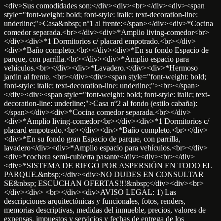
<div>Sus comodidades son;</div><div><br></div><div><span
style="font-weight: bold; font-style: italic; text-decoration-line:
underline;">Casa&nbsp; nº1 al frente:</span></div><div>*Cocina
comedor separada.<br></div><div>*Amplio living-comedor<br>
</div><div>*1 Dormitorios c/ placard empotrado.<br></div>
<div>*Baño completo.<br></div><div>*En su fondo Espacio de
parque, con parrilla.<br></div><div>*Amplio espacio para
vehículos.<br></div><div>*Lavadero.</div><div>*Hermoso
jardin al frente. <br></div><div><span style="font-weight: bold;
font-style: italic; text-decoration-line: underline;"><br></span>
</div><div><span style="font-weight: bold; font-style: italic; text-
decoration-line: underline;">Casa nº2 al fondo (estilo cabaña):
</span></div><div>*Cocina comedor separada.<br></div>
<div>*Amplio living-comedor<br></div><div>*1 Dormitorios c/
placard empotrado.<br></div><div>*Baño completo.<br></div>
<div>*En su fondo gran Espacio de parque, con parrilla,
lavadero</div><div>*Amplio espacio para vehículos.<br></div>
<div>*cochera semi-cubierta pasante</div><div><br></div>
<div>*SISTEMA DE RIEGO POR ASPERSIÓN EN TODO EL
PARQUE.&nbsp;</div><div>NO DUDES EN CONSULTAR
SE&nbsp; ESCUCHAN OFERTAS!!!&nbsp;</div><div><br>
</div><div> <br></div><div>AVISO LEGAL: 1) Las
descripciones arquitectónicas y funcionales, fotos, renders,
memorias descriptivas, medidas del inmueble, precios, valores de
expensas, impuestos y servicios y fechas de entrega de los