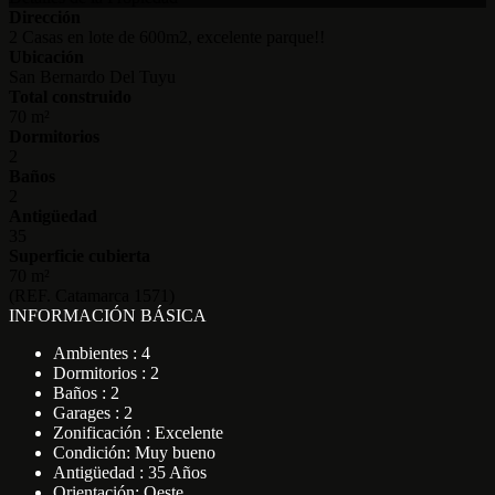
Dirección
2 Casas en lote de 600m2, excelente parque!!
Ubicación
San Bernardo Del Tuyu
Total construido
70 m²
Dormitorios
2
Baños
2
Antigüedad
35
Superficie cubierta
70 m²
(REF. Catamarca 1571)
INFORMACIÓN BÁSICA
Ambientes : 4
Dormitorios : 2
Baños : 2
Garages : 2
Zonificación : Excelente
Condición: Muy bueno
Antigüedad : 35 Años
Orientación: Oeste