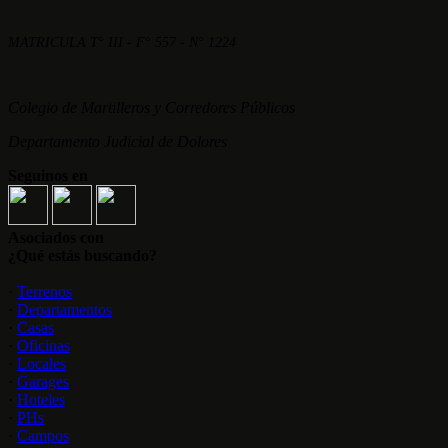
MATRICULA T° III - F° 557 - N° 1224
Colegio de Martilleros y Corredores Públicos
Departamento Judicial de Dolores
Seguinos en
Asociados con
¿Qué estás buscando?
·
Terrenos
·
Departamentos
·
Casas
·
Oficinas
·
Locales
·
Garages
·
Hoteles
·
PHs
·
Campos