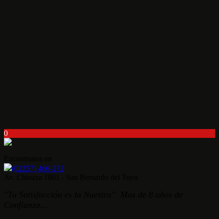
0
Encontranos en
(02257) 466-272
Av. Chiozza 1801 - San Bernardo del Tuyu
"Tu Satisfacción es la Nuestra" Mas de 8 años de
Confianza...