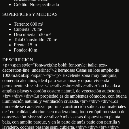
Crédito: No especificado
SUPERFICIES Y MEDIDAS
Terreno: 600 m²
Cubierta: 70 m²
Descubierta: 530 m²
Total Construido: 70 m²
Frente: 15 m
Fondo: 40 m
DESCRIPCIÓN
<p><span style="font-weight: bold; font-style: italic; text-
decoration-line: underline;">2 hermosas Casas en lote amplio de
1000m2&nbsp;</span></p><p> Excelente zona muy tranquila,
comercio aledaños, ideal para vacacionar y o para vivienda
permanente.<br> <br> </p><div><br></div><div>Con bajada a
amplias playas y cordón costero natural, de vegetación autóctona.
<br></div><div>La propiedad es de ambientes cómodos, con buena
iluminación natural, y ventilación cruzada.<br></div><div>Los
inmueble se caracterizan por una construcción sólida, con materiales
de 1era calidad, aberturas en madera dura, todo en óptimo estado de
conservación.<br></div><div>Ambas casas dispuestas en planta
baja, con amplio parque, y en la parte de atrás patio con parrilla y
lavadero, cochera pasante semi cubierta.</div><div><br></div>