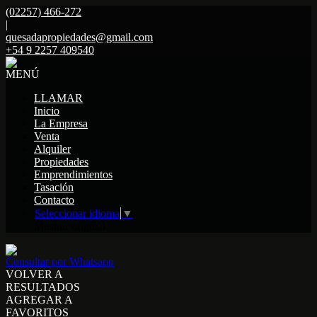
(02257) 466-272
|
quesadapropiedades@gmail.com
+54 9 2257 409540
MENÚ
LLAMAR
Inicio
La Empresa
Venta
Alquiler
Propiedades
Emprendimientos
Tasación
Contacto
Seleccionar idioma
▼
Mostrar original
Consultar por Whatsapp
VOLVER A
RESULTADOS
AGREGAR A
FAVORITOS