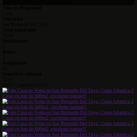
DETALLES DE LA PROPIEDAD
Tipo de Propiedad
Casa
Ubicación
San Bernardo Del Tuyu
Total construido
70 m²
Dormitorios
2
Baños
2
Antigüedad
35
Superficie cubierta
70 m²
(REF. Catamarca 1571)