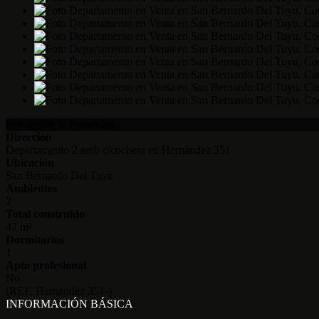
Detalles de la Propiedad
Dirección
Departamento 2 amb c/cochera en Hernández 351
Ubicación
San Bernardo Del Tuyu
Ambientes
2
Total construido
47 m²
Dormitorios
1
Apto profesional
No
(REF. Hernandez 351-)
INFORMACIÓN BÁSICA