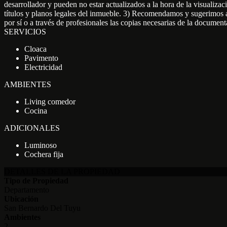
desarrollador y pueden no estar actualizados a la hora de la visualizac
títulos y planos legales del inmueble. 3) Recomendamos y sugerimos al u
por sí o a través de profesionales las copias necesarias de la docum
SERVICIOS
Cloaca
Pavimento
Electricidad
AMBIENTES
Living comedor
Cocina
ADICIONALES
Luminoso
Cochera fija
DETALLES DE LA PROPIEDAD
Tipo de Propiedad
Departamento
Ubicación
San Bernardo Del Tuyu
Ambientes
2