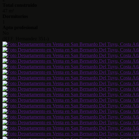
Total construido
47 m²
Dormitorios
1
Apto profesional
No
(REF. Hernandez 351-)