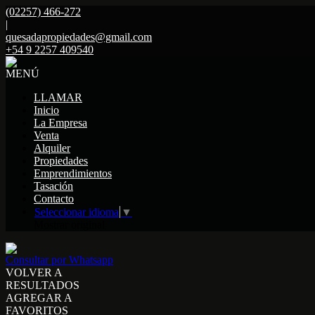
(02257) 466-272
|
quesadapropiedades@gmail.com
+54 9 2257 409540
MENÚ
LLAMAR
Inicio
La Empresa
Venta
Alquiler
Propiedades
Emprendimientos
Tasación
Contacto
Seleccionar idioma
▼
Mostrar original
Consultar por Whatsapp
VOLVER A
RESULTADOS
AGREGAR A
FAVORITOS