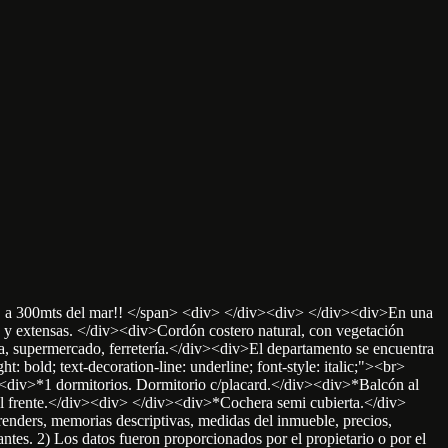
hera, a 300mts del mar!! </span> <div> </div><div> </div><div>En una
 y extensas. </div><div>Cordón costero natural, con vegetación
cia, supermercado, ferretería.</div><div>El departamento se encuentra
: bold; text-decoration-line: underline; font-style: italic;"><br>
v><div>*1 dormitorios. Dormitorio c/placard.</div><div>*Balcón al
 frente.</div><div> </div><div>*Cochera semi cubierta.</div>
ders, memorias descriptivas, medidas del inmueble, precios,
tes. 2) Los datos fueron proporcionados por el propietario o por el