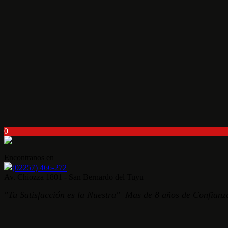
0
Encontranos en
(02257) 466-272
Av. Chiozza 1801 - San Bernardo del Tuyu
"Tu Satisfacción es la Nuestra" Mas de 8 años de Confianza