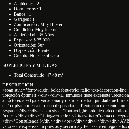
Ambientes : 2
Dormitorios : 1
Baños : 1
Garages : 1
Zonificación : Muy Buena
Condición: Muy bueno
Antigüedad : 35 Años
Expensas: $ 25.000
Orientación: Sur
Disposición: Frente
Crédito: No especificado
SUPERFICIES Y MEDIDAS
Total Construido: 47.48 m²
DESCRIPCIÓN
<span style="font-weight: bold; font-style: italic; text-decoration-
ubicación óptima!! </div><div>El inmueble tiene excelente ubicación
autóctona, ideal para vacacionar y disfrutar de tranquilidad que brin
en 1er piso por escalera. con disposición al frente con excelente ilum
</span></div><div><span style="font-weight: bold; text-decoration-l
frente. </div><div>*Living-comedor. </div><div>*Cocina concepto 
<div>*Consultenos!!</div><div><br></div><div> </div><div>AVISO LE
valores de expensas, impuestos y servicios y fechas de entrega de lo