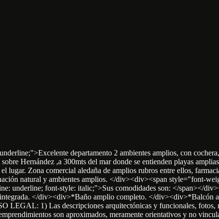
line: underline;">Excelente departamento 2 ambientes amplios, con coc
 sobre Hernández ,a 300mts del mar donde se entienden playas amplias
da el lugar. Zona comercial aledaña de amplios rubros entre ellos, farma
inación natural y ambientes amplios. </div><div><span style="font-weight
ine: underline; font-style: italic;">Sus comodidades son: </span></di
integrada. </div><div>*Baño amplio completo. </div><div>*Balcón al
GAL: 1) Las descripciones arquitectónicas y funcionales, fotos, ren
s emprendimientos son aproximados, meramente orientativos y no vinculan