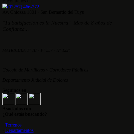
Encontranos en
(02257) 466-272
Av. Chiozza 1801 - San Bernardo del Tuyu
"Tu Satisfacción es la Nuestra" Mas de 8 años de
Confianza...
MATRICULA T° III - F° 557 - N° 1224
Colegio de Martilleros y Corredores Públicos
Departamento Judicial de Dolores
Seguinos en
Asociados con
¿Qué estás buscando?
·
Terrenos
·
Departamentos