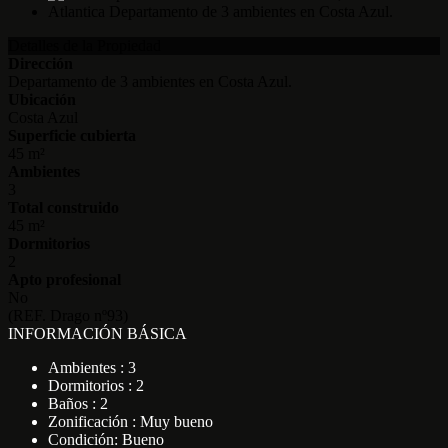
Detalles de la Propiedad
Dirección
Departamento de 3 ambientes en Costa Azul.
Ubicación
Costa Azul
Superficie cubierta
45 m²
Ambientes
3
Total construido
45 m²
Dormitorios
2
Apto profesional
No
(REF. Drago nº93)
INFORMACIÓN BÁSICA
Ambientes : 3
Dormitorios : 2
Baños : 2
Zonificación : Muy bueno
Condición: Bueno