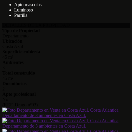
Apto mascotas
Luminoso
Parrilla
DETALLES DE LA PROPIEDAD
Tipo de Propiedad
Departamento
Ubicación
Costa Azul
Superficie cubierta
45 m²
Ambientes
3
Total construido
45 m²
Dormitorios
2
Apto profesional
No
(REF. Drago nº93)