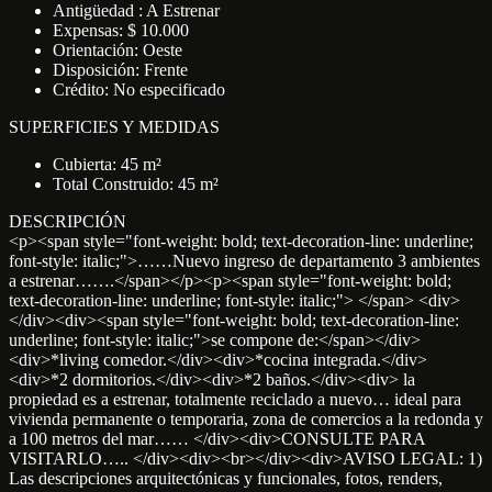
Antigüedad : A Estrenar
Expensas: $ 10.000
Orientación: Oeste
Disposición: Frente
Crédito: No especificado
SUPERFICIES Y MEDIDAS
Cubierta: 45 m²
Total Construido: 45 m²
DESCRIPCIÓN
<p><span style="font-weight: bold; text-decoration-line: underline;
font-style: italic;">……Nuevo ingreso de departamento 3 ambientes
a estrenar…….</span></p><p><span style="font-weight: bold;
text-decoration-line: underline; font-style: italic;"> </span> <div>
</div><div><span style="font-weight: bold; text-decoration-line:
underline; font-style: italic;">se compone de:</span></div>
<div>*living comedor.</div><div>*cocina integrada.</div>
<div>*2 dormitorios.</div><div>*2 baños.</div><div> la
propiedad es a estrenar, totalmente reciclado a nuevo… ideal para
vivienda permanente o temporaria, zona de comercios a la redonda y
a 100 metros del mar…… </div><div>CONSULTE PARA
VISITARLO….. </div><div><br></div><div>AVISO LEGAL: 1)
Las descripciones arquitectónicas y funcionales, fotos, renders,