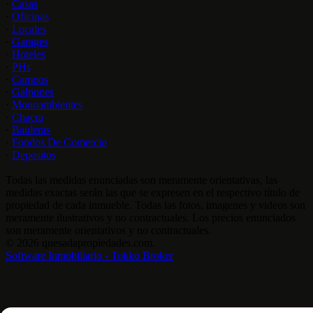
·
Casas
·
Oficinas
·
Locales
·
Garages
·
Hoteles
·
PHs
·
Campos
·
Galpones
·
Monoambientes
·
Chacra
·
Bauleras
·
Fondos De Comercio
·
Depositos
Todas las medidas enunciadas son meramente orientativas, las
medidas exactas serán las que se expresen en el respectivo título de
propiedad de cada inmueble. Todas las fotos, imagenes y videos son
meramente ilustrativos y no contractuales. Los precios enunciados
son meramente orientativos y no contractuales.
© 2026 quesadapropiedades.com.
Software Inmobiliario - Tokko Broker