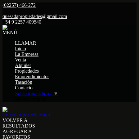
(02257) 466-272
|
quesadapropiedades@gmail.com
+54 9 2257 409540
MENÚ
LLAMAR
Inicio
La Empresa
Venta
Alquiler
Propiedades
Emprendimientos
Tasación
Contacto
Seleccionar idioma
▼
Mostrar original
Consultar por Whatsapp
VOLVER A
RESULTADOS
AGREGAR A
FAVORITOS