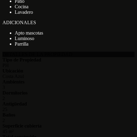
Patio
Cocina
Lavadero
ADICIONALES
Apto mascotas
Luminoso
Parrilla
DETALLES DE LA PROPIEDAD
Tipo de Propiedad
PH
Ubicación
Costa Azul
Ambientes
3
Dormitorios
2
Antigüedad
25
Baños
2
Superficie cubierta
45 m²
Total construido