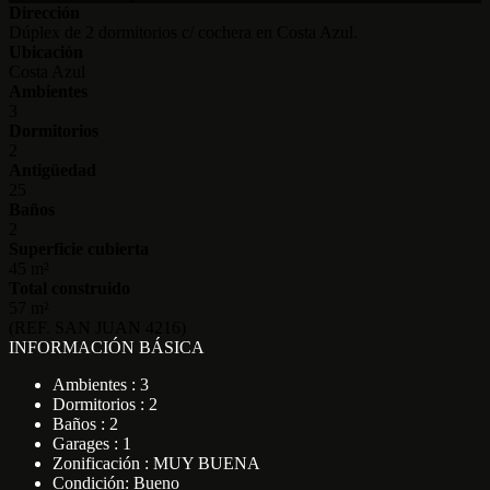
Dirección
Dúplex de 2 dormitorios c/ cochera en Costa Azul.
Ubicación
Costa Azul
Ambientes
3
Dormitorios
2
Antigüedad
25
Baños
2
Superficie cubierta
45 m²
Total construido
57 m²
(REF. SAN JUAN 4216)
INFORMACIÓN BÁSICA
Ambientes : 3
Dormitorios : 2
Baños : 2
Garages : 1
Zonificación : MUY BUENA
Condición: Bueno