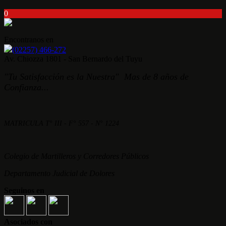
0
Encontranos en
(02257) 466-272
Av. Chiozza 1801 - San Bernardo del Tuyu
"Tu Satisfacción es la Nuestra" Mas de 8 años de
Confianza...
MATRICULA T° III - F° 557 - N° 1224
Colegio de Martilleros y Corredores Públicos
Departamento Judicial de Dolores
Seguinos en
Asociados con