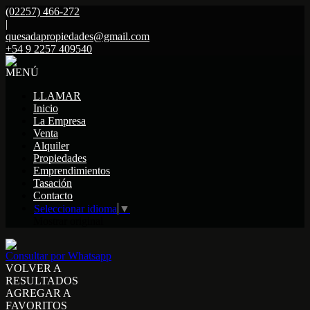
(02257) 466-272
|
quesadapropiedades@gmail.com
+54 9 2257 409540
MENÚ
LLAMAR
Inicio
La Empresa
Venta
Alquiler
Propiedades
Emprendimientos
Tasación
Contacto
Seleccionar idioma
▼
Mostrar original
Consultar por Whatsapp
VOLVER A
RESULTADOS
AGREGAR A
FAVORITOS