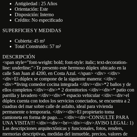
Antigüedad : 25 Años
Orientación: Este
Disposición: Interno
Crédito: No especificado
SUPERFICIES Y MEDIDAS
Cubierta: 45 m²
Total Construido: 57 m²
DESCRIPCIÓN
<span style="font-weight: bold; font-style: italic; text-decoration-
line: underline;">Te presento este hermoso dúplex ubicado en la
calle San Juan al 4200, en Costa Azul. </span> <div> </div>
<div>El dúplex se compone de la siguiente manera: </div>
<div>*living comedor cocina integrada </div><div>*2 baños y de
ellos completos </div><div>* 2 dormitorios </div><div>* patio con
parrilla y lavadero </div><div>* espacio vehicular </div><div>el
dúplex cuenta con todos los servicios conectados, se encuentra a 2
cuadras del mar sobre calle de asfalto, ideal para vivienda
permanente o temporaria. </div><div>El propietario toma
camioneta en forma de pago…. </div><div>CONSULTE PARA
UNA VISITA!!! </div><div><br></div><div>AVISO LEGAL: 1)
Las descripciones arquitectónicas y funcionales, fotos, renders,
memorias descriptivas, medidas del inmueble, precios, valores de