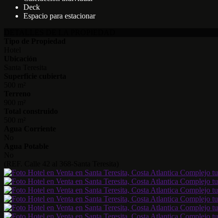
Deck
Espacio para estacionar
DETALLES DE LA PROPIEDAD
Tipo de Propiedad
Hotel
Ubicación
Santa Teresita
Superficie cubierta
500 m²
Terreno
900 m²
Total construido
500 m²
Agua Corriente
No
Agua Potable
No
(REF. Calle 42 al 368-Santa Teresita)