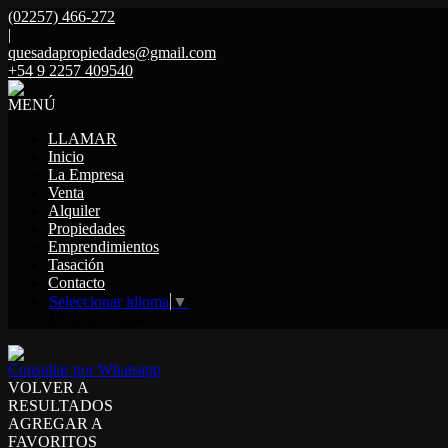
(02257) 466-272
|
quesadapropiedades@gmail.com
+54 9 2257 409540
MENÚ
LLAMAR
Inicio
La Empresa
Venta
Alquiler
Propiedades
Emprendimientos
Tasación
Contacto
Seleccionar idioma
▼
Mostrar original
Consultar por Whatsapp
VOLVER A
RESULTADOS
AGREGAR A
FAVORITOS