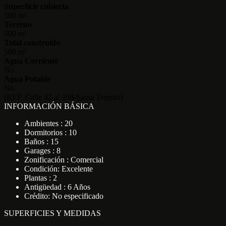
Superficie cubierta
500 m²
Terreno
900 m²
Total construido
500 m²
Agua Corriente
No
Agua Potable
No
(REF. Calle 42 al 368-Santa Teresita)
INFORMACIÓN BÁSICA
Ambientes : 20
Dormitorios : 10
Baños : 15
Garages : 8
Zonificación : Comercial
Condición: Excelente
Plantas : 2
Antigüedad : 6 Años
Crédito: No especificado
SUPERFICIES Y MEDIDAS