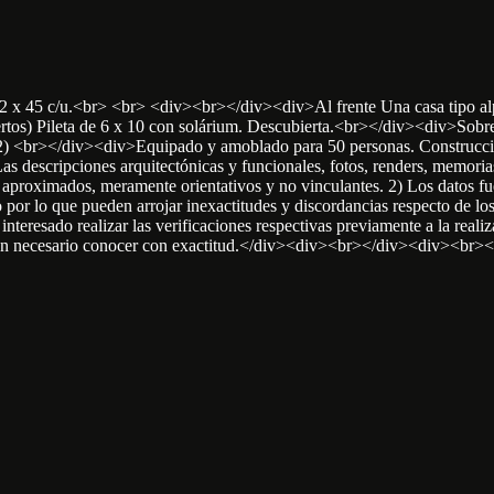
12 x 45 c/u.<br> <br> <div><br></div><div>Al frente Una casa tipo alpi
iertos) Pileta de 6 x 10 con solárium. Descubierta.<br></div><div>Sobr
 + 2) <br></div><div>Equipado y amoblado para 50 personas. Construcci
ipciones arquitectónicas y funcionales, fotos, renders, memorias de
aproximados, meramente orientativos y no vinculantes. 2) Los datos fue
 por lo que pueden arrojar inexactitudes y discordancias respecto de los 
eresado realizar las verificaciones respectivas previamente a la realizac
imen necesario conocer con exactitud.</div><div><br></div><div><br><