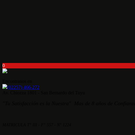
0
Encontranos en
(02257) 466-272
Av. Chiozza 1801 - San Bernardo del Tuyu
"Tu Satisfacción es la Nuestra" Mas de 8 años de Confianza
MATRICULA T° III - F° 557 - N° 1224