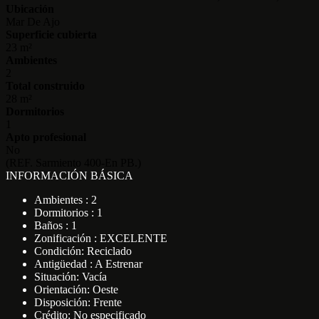
Ubicación
Mar De Ajo
Superficie cubierta
23 m²
Ambientes
2
Total construido
28 m²
Dormitorios
1
Apto profesional
No
(REF. Sarmiento 400-En PB.)
INFORMACIÓN BÁSICA
Ambientes : 2
Dormitorios : 1
Baños : 1
Zonificación : EXCELENTE
Condición: Reciclado
Antigüedad : A Estrenar
Situación: Vacía
Orientación: Oeste
Disposición: Frente
Crédito: No especificado