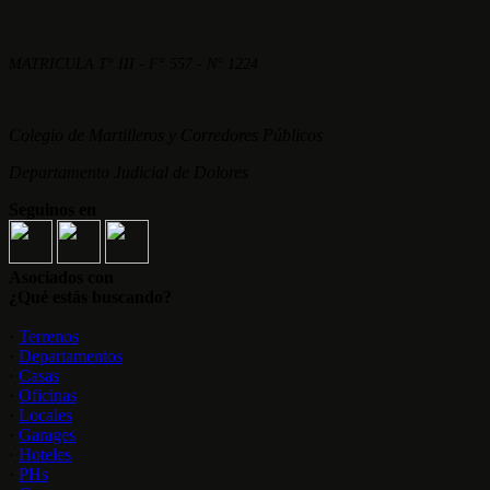
MATRICULA T° III - F° 557 - N° 1224
Colegio de Martilleros y Corredores Públicos
Departamento Judicial de Dolores
Seguinos en
Asociados con
¿Qué estás buscando?
·
Terrenos
·
Departamentos
·
Casas
·
Oficinas
·
Locales
·
Garages
·
Hoteles
·
PHs