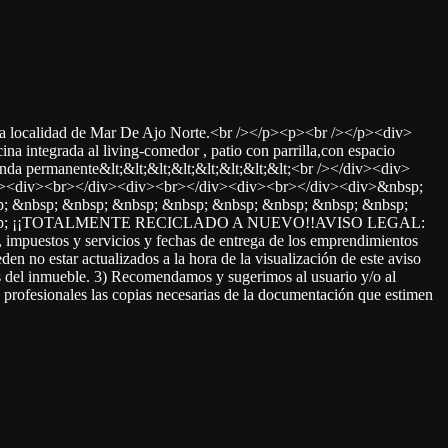
 la localidad de Mar De Ajo Norte.<br /></p><p><br /></p><div>
 integrada al living-comedor , patio con parrilla,con espacio
da permanente&lt;&lt;&lt;&lt;&lt;&lt;&lt;&lt;<br /></div><div>
</div><div><br></div><div><br></div><div><br></div><div>&nbsp;
; &nbsp; &nbsp; &nbsp; &nbsp; &nbsp; &nbsp; &nbsp; &nbsp;
bsp; &nbsp; ¡¡TOTALMENTE RECICLADO A NUEVO!!AVISO LEGAL:
s, impuestos y servicios y fechas de entrega de los emprendimientos
en no estar actualizados a la hora de la visualización de este aviso
ales del inmueble. 3) Recomendamos y sugerimos al usuario y/o al
 de profesionales las copias necesarias de la documentación que estimen