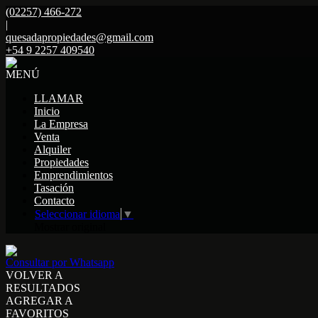
(02257) 466-272
|
quesadapropiedades@gmail.com
+54 9 2257 409540
MENÚ
LLAMAR
Inicio
La Empresa
Venta
Alquiler
Propiedades
Emprendimientos
Tasación
Contacto
Seleccionar idioma
▼
Mostrar original
Consultar por Whatsapp
VOLVER A
RESULTADOS
AGREGAR A
FAVORITOS