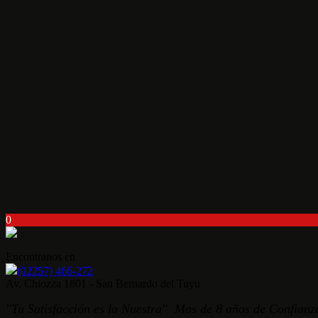
0
Encontranos en
(02257) 466-272
Av. Chiozza 1801 - San Bernardo del Tuyu
"Tu Satisfacción es la Nuestra" Mas de 8 años de Confianza