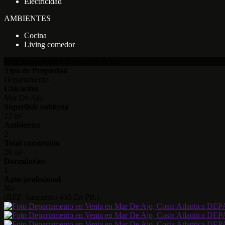
Electricidad
AMBIENTES
Cocina
Living comedor
DETALLES DE LA PROPIEDAD
Tipo de Propiedad
Departamento
Ubicación
Mar De Ajo
Superficie cubierta
23 m²
Ambientes
2
Total construido
28 m²
Dormitorios
1
Apto profesional
No
(REF. Sarmiento 400-En PB.)