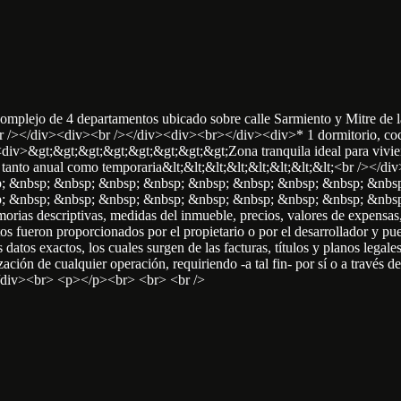
omplejo de 4 departamentos ubicado sobre calle Sarmiento y Mitre de
r /></div><div><br /></div><div><br></div><div>* 1 dormitorio, cocina
iv>&gt;&gt;&gt;&gt;&gt;&gt;&gt;&gt;Zona tranquila ideal para vivien
tanto anual como temporaria&lt;&lt;&lt;&lt;&lt;&lt;&lt;&lt;<br />
; &nbsp; &nbsp; &nbsp; &nbsp; &nbsp; &nbsp; &nbsp; &nbsp; &nbsp
&nbsp; &nbsp; &nbsp; &nbsp; &nbsp; &nbsp; &nbsp; &nbsp; &n
emorias descriptivas, medidas del inmueble, precios, valores de expensa
 fueron proporcionados por el propietario o por el desarrollador y pued
s datos exactos, los cuales surgen de las facturas, títulos y planos leg
lización de cualquier operación, requiriendo -a tal fin- por sí o a través
/div><br> <p></p><br> <br> <br />