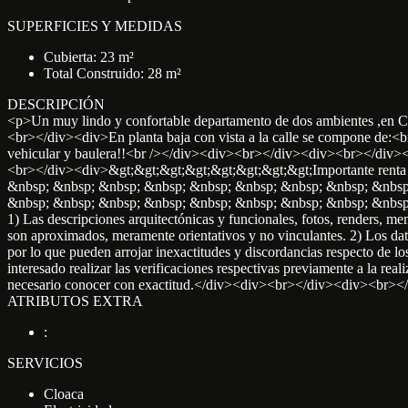
SUPERFICIES Y MEDIDAS
Cubierta: 23 m²
Total Construido: 28 m²
DESCRIPCIÓN
<p>Un muy lindo y confortable departamento de dos ambientes ,en C
<br></div><div>En planta baja con vista a la calle se compone de:<b
vehicular y baulera!!<br /></div><div><br></div><div><br></div><d
<br></div><div>&gt;&gt;&gt;&gt;&gt;&gt;&gt;&gt;Importante renta 
&nbsp; &nbsp; &nbsp; &nbsp; &nbsp; &nbsp; &nbsp; &nbsp; &nbsp
&nbsp; &nbsp; &nbsp; &nbsp; &nbsp; &nbsp; &nbsp; &nbsp; 
1) Las descripciones arquitectónicas y funcionales, fotos, renders, m
son aproximados, meramente orientativos y no vinculantes. 2) Los datos
por lo que pueden arrojar inexactitudes y discordancias respecto de lo
interesado realizar las verificaciones respectivas previamente a la rea
necesario conocer con exactitud.</div><div><br></div><div><br><
ATRIBUTOS EXTRA
:
SERVICIOS
Cloaca