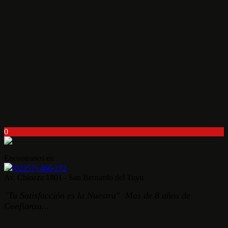
0
Encontranos en
(02257) 466-272
Av. Chiozza 1801 - San Bernardo del Tuyu
"Tu Satisfacción es la Nuestra" Mas de 8 años de
Confianza...