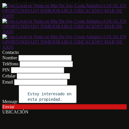
(REF. Libres del sur 6-LOCAL EN MAR DE AJO!)
Contacto
Nombre
Teléfono
PIN
Celular
Email
Mensaje
Enviar
UBICACIÓN