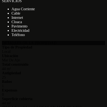
SERVICIOS
Agua Corriente
Cable
Internet
Cloaca
Pavimento
Electricidad
Teléfono
DETALLES DE LA PROPIEDAD
Tipo de Propiedad
Local
Ubicación
Mar De Ajo
Total construido
44 m²
Antigüedad
25
Baños
1
Expensas
0
Superficie cubierta
44 m²