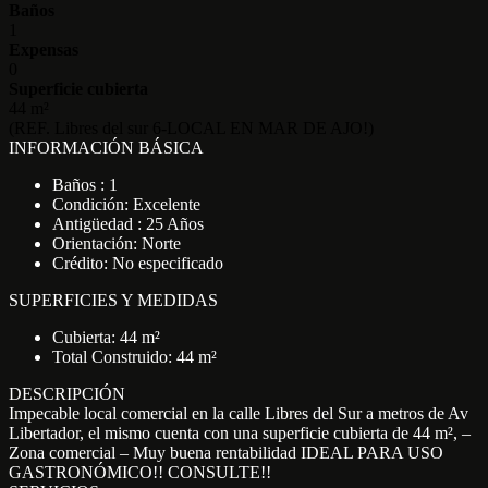
Baños
1
Expensas
0
Superficie cubierta
44 m²
(REF. Libres del sur 6-LOCAL EN MAR DE AJO!)
INFORMACIÓN BÁSICA
Baños : 1
Condición: Excelente
Antigüedad : 25 Años
Orientación: Norte
Crédito: No especificado
SUPERFICIES Y MEDIDAS
Cubierta: 44 m²
Total Construido: 44 m²
DESCRIPCIÓN
Impecable local comercial en la calle Libres del Sur a metros de Av
Libertador, el mismo cuenta con una superficie cubierta de 44 m², –
Zona comercial – Muy buena rentabilidad IDEAL PARA USO
GASTRONÓMICO!! CONSULTE!!