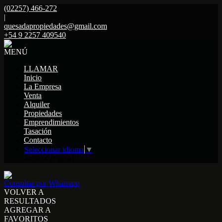
(02257) 466-272
|
quesadapropiedades@gmail.com
+54 9 2257 409540
MENÚ
LLAMAR
Inicio
La Empresa
Venta
Alquiler
Propiedades
Emprendimientos
Tasación
Contacto
Seleccionar idioma
▼
Mostrar original
Consultar por Whatsapp
VOLVER A
RESULTADOS
AGREGAR A
FAVORITOS