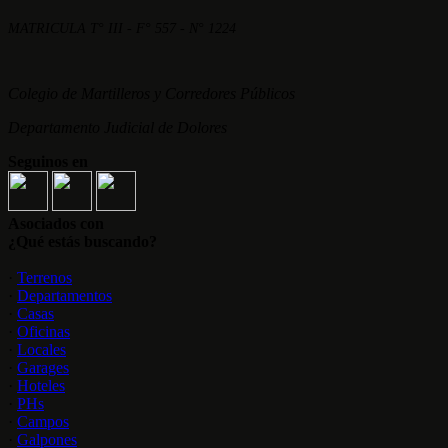
MATRICULA T° III - F° 557 - N° 1224
Colegio de Martilleros y Corredores Públicos
Departamento Judicial de Dolores
Seguinos en
Asociados con
¿Qué estás buscando?
·
Terrenos
·
Departamentos
·
Casas
·
Oficinas
·
Locales
·
Garages
·
Hoteles
·
PHs
·
Campos
·
Galpones