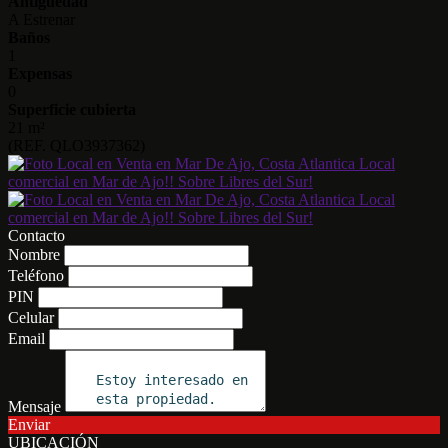
Antigüedad
A Estrenar
Baños
1
Expensas
0
Superficie cubierta
21 m²
(REF. QLO3937362)
Contacto
Nombre
Teléfono
PIN
Celular
Email
Mensaje
Enviar
UBICACIÓN