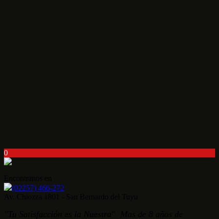
0
Encontranos en
(02257) 466-272
Av. Chiozza 1801 - San Bernardo del Tuyu
"Tu Satisfacción es la Nuestra" Mas de 8 años de