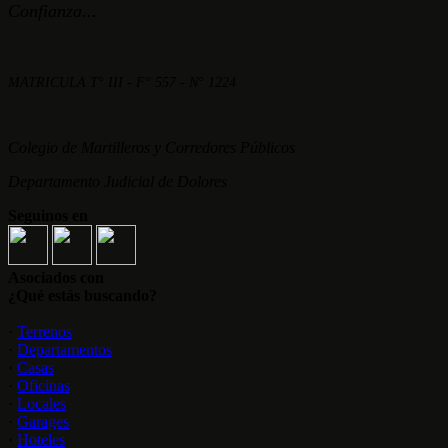
Confianza...
MATRICULA T° III - F° 557 - N° 1224
Colegio de Martilleros y Corredores Públicos
Departamento Judicial de Dolores
Seguinos en
Asociados con
¿Qué estás buscando?
·
Terrenos
·
Departamentos
·
Casas
·
Oficinas
·
Locales
·
Garages
·
Hoteles