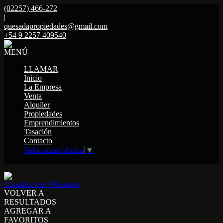
(02257) 466-272
|
quesadapropiedades@gmail.com
+54 9 2257 409540
MENÚ
LLAMAR
Inicio
La Empresa
Venta
Alquiler
Propiedades
Emprendimientos
Tasación
Contacto
Seleccionar idioma
▼
Mostrar original
Consultar por Whatsapp
VOLVER A
RESULTADOS
AGREGAR A
FAVORITOS