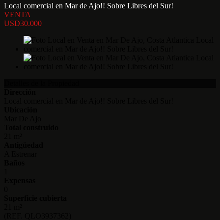
Local comercial en Mar de Ajo!! Sobre Libres del Sur!
VENTA
USD30.000
Detalles de la Propiedad
Dirección
Local comercial en Mar de Ajo!! Sobre Libres del Sur!
Ubicación
Mar De Ajo
Total construido
21 m²
Antigüedad
A Estrenar
Baños
1
Expensas
0
Superficie cubierta
21 m²
(REF. QLO3937362)