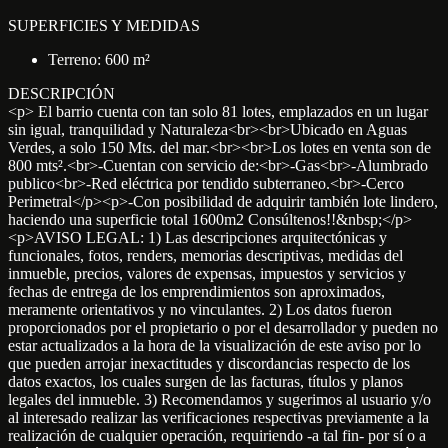
SUPERFICIES Y MEDIDAS
Terreno: 600 m²
DESCRIPCIÓN
<p> El barrio cuenta con tan solo 81 lotes, emplazados en un lugar
sin igual, tranquilidad y Naturaleza<br><br>Ubicado en Aguas
Verdes, a solo 150 Mts. del mar.<br><br>Los lotes en venta son de
800 mts².<br>-Cuentan con servicio de:<br>-Gas<br>-Alumbrado
publico<br>-Red eléctrica por tendido subterraneo.<br>-Cerco
Perimetral</p><p>-Con posibilidad de adquirir también lote lindero,
haciendo una superficie total 1600m2 Consúltenos!!&nbsp;</p>
<p>AVISO LEGAL: 1) Las descripciones arquitectónicas y
funcionales, fotos, renders, memorias descriptivas, medidas del
inmueble, precios, valores de expensas, impuestos y servicios y
fechas de entrega de los emprendimientos son aproximados,
meramente orientativos y no vinculantes. 2) Los datos fueron
proporcionados por el propietario o por el desarrollador y pueden no
estar actualizados a la hora de la visualización de este aviso por lo
que pueden arrojar inexactitudes y discordancias respecto de los
datos exactos, los cuales surgen de las facturas, títulos y planos
legales del inmueble. 3) Recomendamos y sugerimos al usuario y/o
al interesado realizar las verificaciones respectivas previamente a la
realización de cualquier operación, requiriendo -a tal fin- por sí o a