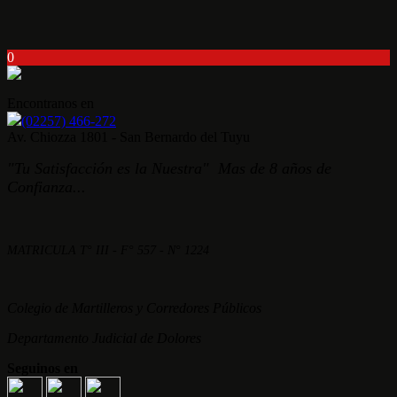
0
Encontranos en
(02257) 466-272
Av. Chiozza 1801 - San Bernardo del Tuyu
"Tu Satisfacción es la Nuestra" Mas de 8 años de
Confianza...
MATRICULA T° III - F° 557 - N° 1224
Colegio de Martilleros y Corredores Públicos
Departamento Judicial de Dolores
Seguinos en