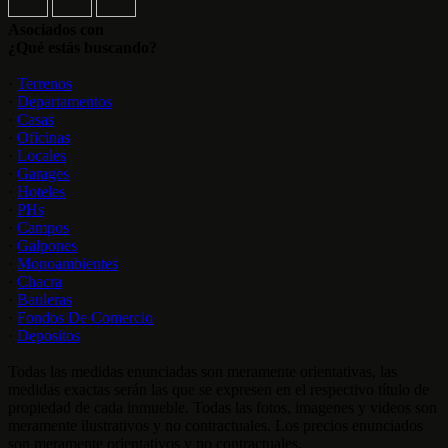
Asociados con
¿Qué estás buscando?
·
Terrenos
·
Departamentos
·
Casas
·
Oficinas
·
Locales
·
Garages
·
Hoteles
·
PHs
·
Campos
·
Galpones
·
Monoambientes
·
Chacra
·
Bauleras
·
Fondos De Comercio
·
Depositos
Todas las medidas enunciadas son meramente orientativas, las
medidas exactas serán las que se expresen en el respectivo título de
propiedad de cada inmueble. Todas las fotos, imagenes y videos son
meramente ilustrativos y no contractuales. Los precios enunciados
son meramente orientativos y no contractuales.