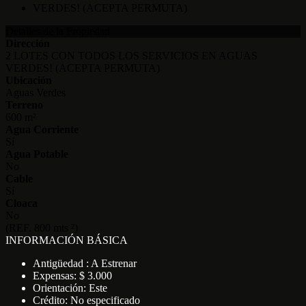
Detalles de la Propiedad
Dirección
2 LOTES CON TODOS LOS SERVICIOS EN AGUAS
VERDES! (ACEPTA PERMUTA)
Ubicación
Aguas Verdes
Terreno
600 m²
Agua Corriente
Sí
Agua Potable
No
Cable
Sí
Cloaca
No
(REF. 800 mts ²)
INFORMACIÓN BÁSICA
Antigüedad : A Estrenar
Expensas: $ 3.000
Orientación: Este
Crédito: No especificado