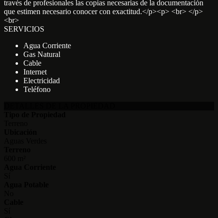
través de profesionales las copias necesarias de la documentación
que estimen necesario conocer con exactitud.</p><p> <br> </p>
<br>
SERVICIOS
Agua Corriente
Gas Natural
Cable
Internet
Electricidad
Teléfono
DETALLES DE LA PROPIEDAD
Tipo de Propiedad
Terreno
Ubicación
Aguas Verdes
Terreno
600 m²
Agua Corriente
Sí
Agua Potable
No
Cable
Sí