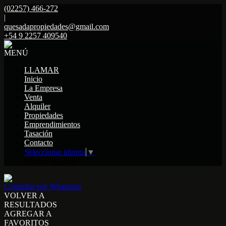
(02257) 466-272
|
quesadapropiedades@gmail.com
+54 9 2257 409540
MENÚ
LLAMAR
Inicio
La Empresa
Venta
Alquiler
Propiedades
Emprendimientos
Tasación
Contacto
Seleccionar idioma
▼
Mostrar original
Consultar por Whatsapp
VOLVER A
RESULTADOS
AGREGAR A
FAVORITOS