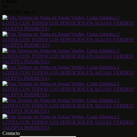
Cloaca
No
(REF. 800 mts ²)
Contacto