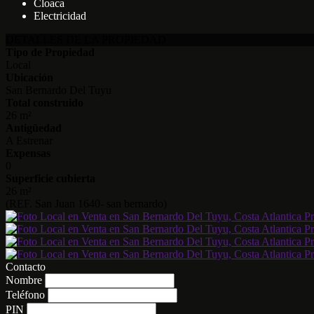
Cloaca
Electricidad
DETALLES DE LA PROPIEDAD
Tipo de Propiedad
Local
Ubicación
San Bernardo Del Tuyu
Total construido
26 m²
Antigüedad
A Estrenar
Expensas
0
Superficie cubierta
26 m²
(REF. San Juan 1640- san bernardo)
Contacto
Nombre
Teléfono
PIN