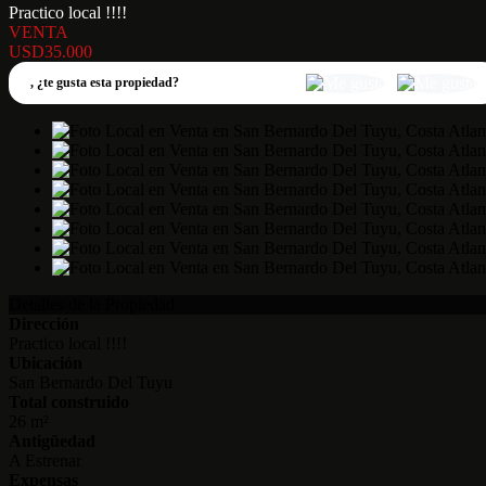
Practico local !!!!
VENTA
USD35.000
,
¿te gusta esta propiedad?
Detalles de la Propiedad
Dirección
Practico local !!!!
Ubicación
San Bernardo Del Tuyu
Total construido
26 m²
Antigüedad
A Estrenar
Expensas