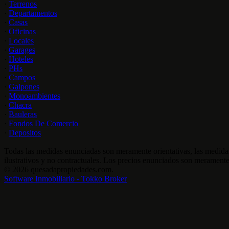
·
Terrenos
·
Departamentos
·
Casas
·
Oficinas
·
Locales
·
Garages
·
Hoteles
·
PHs
·
Campos
·
Galpones
·
Monoambientes
·
Chacra
·
Bauleras
·
Fondos De Comercio
·
Depositos
Todas las medidas enunciadas son meramente orientativas, las medidas
ilustrativos y no contractuales. Los precios enunciados son meramente 
© 2026 quesadapropiedades.com.
Software Inmobiliario - Tokko Broker