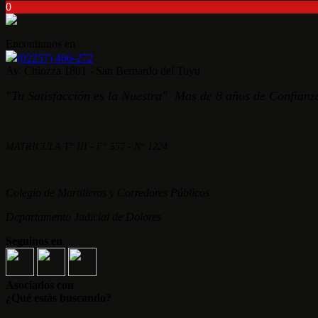
0
Encontranos en
(02257) 466-272
Av. Chiozza 1801 - San Bernardo del Tuyu
"Tu Satisfacción es la Nuestra" Mas de 8 años de Confianza
MATRICULA T° III - F° 557 - N° 1224
Colegio de Martilleros y Corredores Públicos
Departamento Judicial de Dolores
Seguinos en
Asociados con
¿Qué estás buscando?