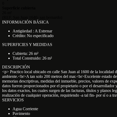
0
Superficie cubierta
26 m²
(REF. San Juan 1640- san bernardo)
INFORMACIÓN BÁSICA
Antigüedad : A Estrenar
Crédito: No especificado
SUPERFICIES Y MEDIDAS
Cubierta: 26 m²
Total Construido: 26 m²
DESCRIPCIÓN
<p> Practico local ubicado en calle San Juan al 1600 de la localida
ambiente.<br>A tan solo 200 metros del mar.<br>Excelente estado
memorias descriptivas, medidas del inmueble, precios, valores de exp
datos fueron proporcionados por el propietario o por el desarrollador y
los datos exactos, los cuales surgen de las facturas, títulos y planos 
realización de cualquier operación, requiriendo -a tal fin- por sí o a
SERVICIOS
Agua Corriente
Pavimento