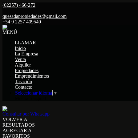
(02257) 466-272
|
quesadapropiedades@gmail.com
+54 9 2257 409540
MENÚ
LLAMAR
Inicio
La Empresa
Venta
Alquiler
Propiedades
Emprendimientos
Tasación
Contacto
Seleccionar idioma
▼
Mostrar original
Consultar por Whatsapp
VOLVER A
RESULTADOS
AGREGAR A
FAVORITOS