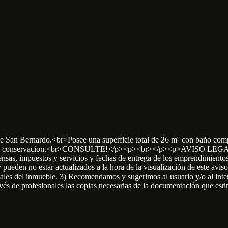
d de San Bernardo.<br>Posee una superficie total de 26 m² con baño c
 de conservacion.<br>CONSULTE!</p><p><br></p><p>AVISO LEGAL: 1) L
ensas, impuestos y servicios y fechas de entrega de los emprendimiento
 pueden no estar actualizados a la hora de la visualización de este avis
legales del inmueble. 3) Recomendamos y sugerimos al usuario y/o al inter
 través de profesionales las copias necesarias de la documentación que es