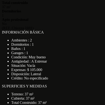
Total construido
37 m²
Dormitorios
1
Apto profesional
No
(REF. Chiozza 1691)
INFORMACIÓN BÁSICA
Ambientes : 2
Dormitorios : 1
Baños : 1
Garages : 1
Condición: Muy bueno
Antigüedad : A Estrenar
Situación: Vacía
Expensas: $ 105.000
Disposición: Lateral
Crédito: No especificado
SUPERFICIES Y MEDIDAS
Terreno: 37 m²
Cubierta: 37 m²
Total Construido: 37 m²