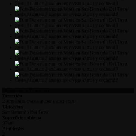
Detalles de la Propiedad
Dirección
2 ambientes c/vista al mar y cochera!!!
Ubicación
San Bernardo Del Tuyu
Superficie cubierta
37 m²
Ambientes
2