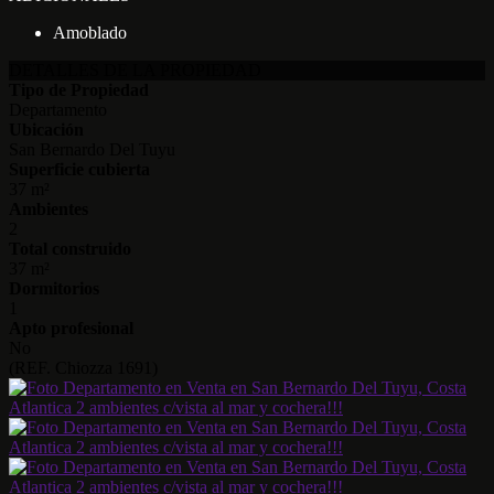
Amoblado
DETALLES DE LA PROPIEDAD
Tipo de Propiedad
Departamento
Ubicación
San Bernardo Del Tuyu
Superficie cubierta
37 m²
Ambientes
2
Total construido
37 m²
Dormitorios
1
Apto profesional
No
(REF. Chiozza 1691)