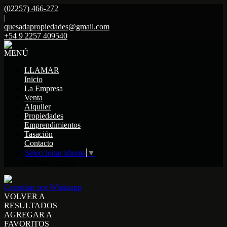
(02257) 466-272
|
quesadapropiedades@gmail.com
+54 9 2257 409540
MENÚ
LLAMAR
Inicio
La Empresa
Venta
Alquiler
Propiedades
Emprendimientos
Tasación
Contacto
Seleccionar idioma
▼
Mostrar original
Consultar por Whatsapp
VOLVER A
RESULTADOS
AGREGAR A
FAVORITOS