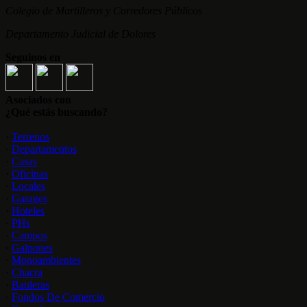
Colegio de Martilleros y Corredores Públicos
Departamento Judicial de Dolores
Seguinos en
Asociados con
¿Qué estás buscando?
·
Terrenos
·
Departamentos
·
Casas
·
Oficinas
·
Locales
·
Garages
·
Hoteles
·
PHs
·
Campos
·
Galpones
·
Monoambientes
·
Chacra
·
Bauleras
·
Fondos De Comercio