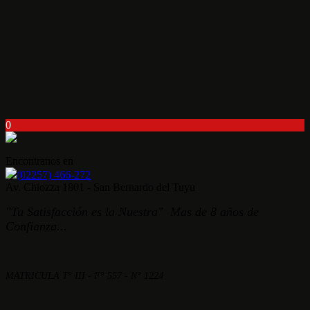
0
Encontranos en
(02257) 466-272
Av. Chiozza 1801 - San Bernardo del Tuyu
"Tu Satisfacción es la Nuestra" Mas de 8 años de
Confianza...
MATRICULA T° III - F° 557 - N° 1224