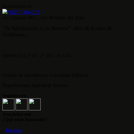
Encontranos en
(02257) 466-272
Av. Chiozza 1801 - San Bernardo del Tuyu
"Tu Satisfacción es la Nuestra" Mas de 8 años de
Confianza...
MATRICULA T° III - F° 557 - N° 1224
Colegio de Martilleros y Corredores Públicos
Departamento Judicial de Dolores
Seguinos en
Asociados con
¿Qué estás buscando?
·
Terrenos