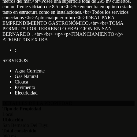
metros del mar.<br>Posee una superficie total de 295 m² cubiertos,
con un frente vidriado de 8.5 m.<br>Se encuentra en optimo estado,
tanto en estructura como en instalaciones.<br>Todos los servicios
conectados.<br>Apto cualquier rubro.<br>IDEAL PARA
EMPRENDIMIENTO GASTRONÓMICO.<br><br>TOMA
PERMUTA POR TERRENO O FRACCIÓN EN SAN
BERNARDO . <br><br> </p><p>FINANCIAMIENTO</p>
ATRIBUTOS EXTRA
:
SERVICIOS
Agua Corriente
Gas Natural
Cloaca
Pavimento
Electricidad
DETALLES DE LA PROPIEDAD
Tipo de Propiedad
Local
Ubicación
San Bernardo Del Tuyu
Total construido
380 m²