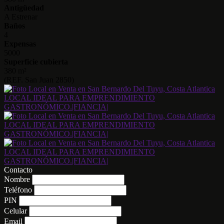
Antigüedad
A Estrenar
Baños
4
Expensas
5000
Superficie cubierta
380 m²
(REF. San Juan 2850)
Contacto
Nombre
Teléfono
PIN
Celular
Email