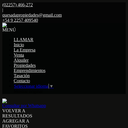
(02257) 466-272
|
quesadapropiedades@gmail.com
+54 9 2257 409540
MENÚ
LLAMAR
Inicio
La Empresa
Venta
Alquiler
Propiedades
Emprendimientos
Tasación
Contacto
Seleccionar idioma
▼
Mostrar original
Consultar por Whatsapp
VOLVER A
RESULTADOS
AGREGAR A
FAVORITOS