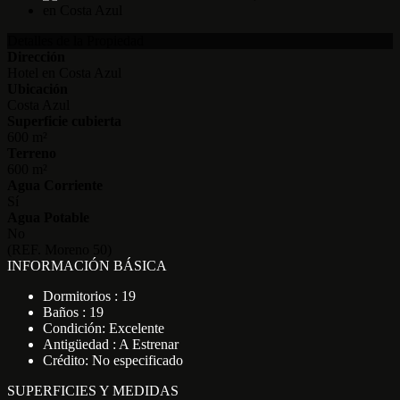
Detalles de la Propiedad
Dirección
Hotel en Costa Azul
Ubicación
Costa Azul
Superficie cubierta
600 m²
Terreno
600 m²
Agua Corriente
Sí
Agua Potable
No
(REF. Moreno 50)
INFORMACIÓN BÁSICA
Dormitorios : 19
Baños : 19
Condición: Excelente
Antigüedad : A Estrenar
Crédito: No especificado
SUPERFICIES Y MEDIDAS