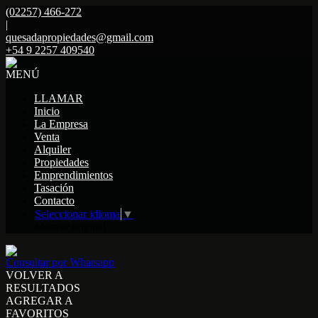
(02257) 466-272
|
quesadapropiedades@gmail.com
+54 9 2257 409540
MENÚ
LLAMAR
Inicio
La Empresa
Venta
Alquiler
Propiedades
Emprendimientos
Tasación
Contacto
Seleccionar idioma
▼
Mostrar original
Consultar por Whatsapp
VOLVER A
RESULTADOS
AGREGAR A
FAVORITOS