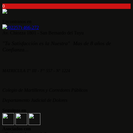
0
Encontranos en
(02257) 466-272
Av. Chiozza 1801 - San Bernardo del Tuyu
"Tu Satisfacción es la Nuestra" Mas de 8 años de
Confianza...
MATRICULA T° III - F° 557 - N° 1224
Colegio de Martilleros y Corredores Públicos
Departamento Judicial de Dolores
Seguinos en
Asociados con