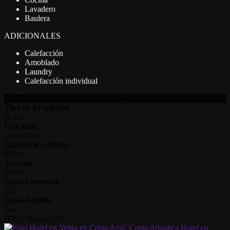
Lavadero
Baulera
ADICIONALES
Calefacción
Amoblado
Laundry
Calefacción individual
DETALLES DE LA PROPIEDAD
Tipo de Propiedad
Hotel
Ubicación
Costa Azul
Superficie cubierta
600 m²
Terreno
600 m²
Agua Corriente
Sí
Agua Potable
No
(REF. Moreno 50)