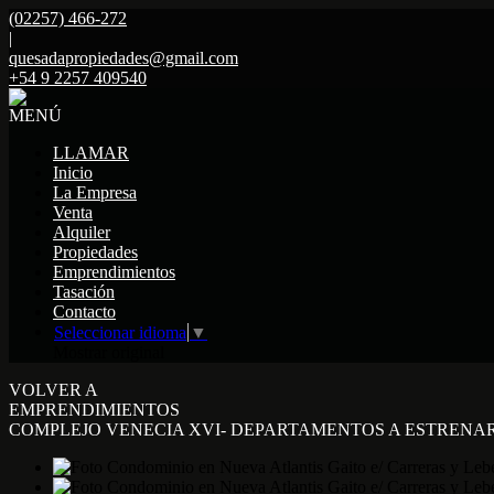
(02257) 466-272
|
quesadapropiedades@gmail.com
+54 9 2257 409540
MENÚ
LLAMAR
Inicio
La Empresa
Venta
Alquiler
Propiedades
Emprendimientos
Tasación
Contacto
Seleccionar idioma
▼
Mostrar original
VOLVER A
EMPRENDIMIENTOS
COMPLEJO VENECIA XVI- DEPARTAMENTOS A ESTRENA