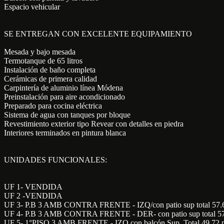
Espacio vehicular
SE ENTREGAN CON EXCELENTE EQUIPAMIENTO
Mesada y bajo mesada
Termotanque de 65 litros
Instalación de baño completa
Cerámicas de primera calidad
Carpintería de aluminio línea Módena
Preinstalación para aire acondicionado
Preparado para cocina eléctrica
Sistema de agua con tanques por bloque
Revestimiento exterior tipo Revear con detalles en piedra
Interiores terminados en pintura blanca
UNIDADES FUNCIONALES:
UF 1- VENDIDA
UF 2 -VENDIDA
UF 3- P.B 3 AMB CONTRA FRENTE - IZQ/con patio sup total 57.6
UF 4- P.B 3 AMB CONTRA FRENTE - DER- con patio sup total 57.
UF 5- 1°PISO 3 AMB FRENTE - IZQ con balcón Sup. Total 49.72 p