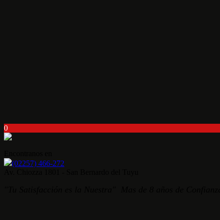
0
Encontranos en
(02257) 466-272
Av. Chiozza 1801 - San Bernardo del Tuyu
"Tu Satisfacción es la Nuestra" Mas de 8 años de Confianza