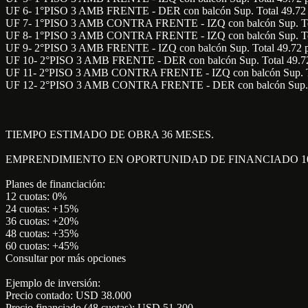
UF 6- 1°PISO 3 AMB FRENTE - DER con balcón Sup. Total 49.72 
UF 7- 1°PISO 3 AMB CONTRA FRENTE - IZQ con balcón Sup. Tota
UF 8- 1°PISO 3 AMB CONTRA FRENTE - IZQ con balcón Sup. Tota
UF 9- 2°PISO 3 AMB FRENTE - IZQ con balcón Sup. Total 49.72 p
UF 10- 2°PISO 3 AMB FRENTE - DER con balcón Sup. Total 49
UF 11- 2°PISO 3 AMB CONTRA FRENTE - IZQ con balcón Sup. Tot
UF 12- 2°PISO 3 AMB CONTRA FRENTE - DER con balcón Sup. To
TIEMPO ESTIMADO DE OBRA 36 MESES.
EMPRENDIMIENTO EN OPORTUNIDAD DE FINANCIADO 1
Planes de financiación:
12 cuotas: 0%
24 cuotas: +15%
36 cuotas: +20%
48 cuotas: +35%
60 cuotas: +45%
Consultar por más opciones
Ejemplo de inversión:
Precio contado: USD 38.000
Precio financiado (48 cuotas): USD 51.300