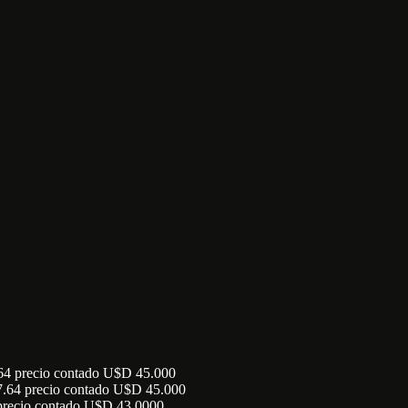
4 precio contado U$D 45.000
64 precio contado U$D 45.000
recio contado U$D 43.0000