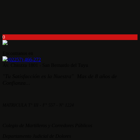
0
Encontranos en
(02257) 466-272
Av. Chiozza 1801 - San Bernardo del Tuyu
"Tu Satisfacción es la Nuestra" Mas de 8 años de
Confianza...
MATRICULA T° III - F° 557 - N° 1224
Colegio de Martilleros y Corredores Públicos
Departamento Judicial de Dolores