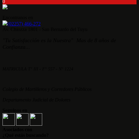
0
Encontranos en
(02257) 466-272
Av. Chiozza 1801 - San Bernardo del Tuyu
"Tu Satisfacción es la Nuestra" Mas de 8 años de
Confianza...
MATRICULA T° III - F° 557 - N° 1224
Colegio de Martilleros y Corredores Públicos
Departamento Judicial de Dolores
Seguinos en
Asociados con
¿Qué estás buscando?