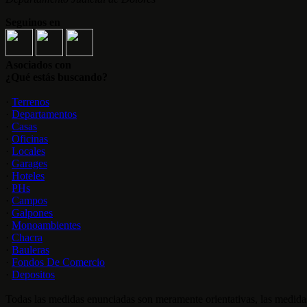
Seguinos en
Asociados con
¿Qué estás buscando?
·
Terrenos
·
Departamentos
·
Casas
·
Oficinas
·
Locales
·
Garages
·
Hoteles
·
PHs
·
Campos
·
Galpones
·
Monoambientes
·
Chacra
·
Bauleras
·
Fondos De Comercio
·
Depositos
Todas las medidas enunciadas son meramente orientativas, las medidas