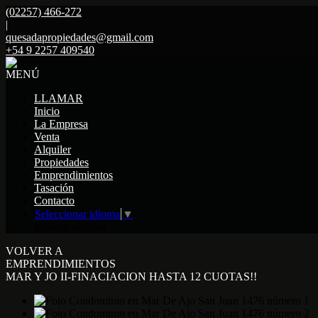
(02257) 466-272
|
quesadapropiedades@gmail.com
+54 9 2257 409540
MENÚ
LLAMAR
Inicio
La Empresa
Venta
Alquiler
Propiedades
Emprendimientos
Tasación
Contacto
Seleccionar idioma
▼
Mostrar original
VOLVER A
EMPRENDIMIENTOS
MAR Y JO II-FINACIACION HASTA 12 CUOTAS!!