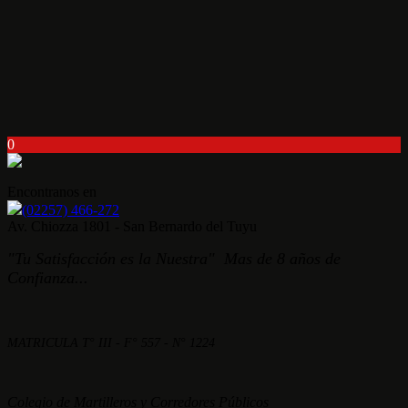
0
Encontranos en
(02257) 466-272
Av. Chiozza 1801 - San Bernardo del Tuyu
"Tu Satisfacción es la Nuestra" Mas de 8 años de
Confianza...
MATRICULA T° III - F° 557 - N° 1224
Colegio de Martilleros y Corredores Públicos