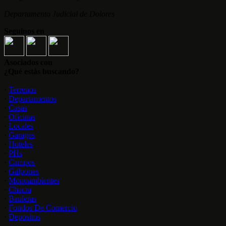
Departamento Judicial de Dolores
Seguinos en
Asociados con
¿Qué estás buscando?
·
Terrenos
·
Departamentos
·
Casas
·
Oficinas
·
Locales
·
Garages
·
Hoteles
·
PHs
·
Campos
·
Galpones
·
Monoambientes
·
Chacra
·
Bauleras
·
Fondos De Comercio
·
Depositos