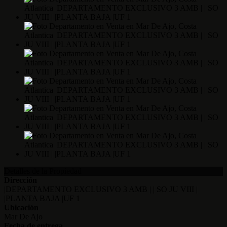
Detalles de la Propiedad
Dirección
|DEPARTAMENTO EXCLUSIVO 3 AMB | | SO JU VIII |
|PLANTA BAJA |UF 1
Ubicación
Mar De Ajo
Fecha de entrega