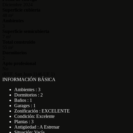
Diciembre 2024
Superficie cubierta
48 m²
Ambientes
3
Superficie semicubierta
7 m²
Total construido
55 m²
Dormitorios
2
Apto profesional
No
(REF. San Juan 1146 UF 1)
INFORMACIÓN BÁSICA
Ambientes : 3
Dormitorios : 2
Baños : 1
Garages : 1
Zonificación : EXCELENTE
Condición: Excelente
Plantas : 3
Antigüedad : A Estrenar
Situación: Vacía