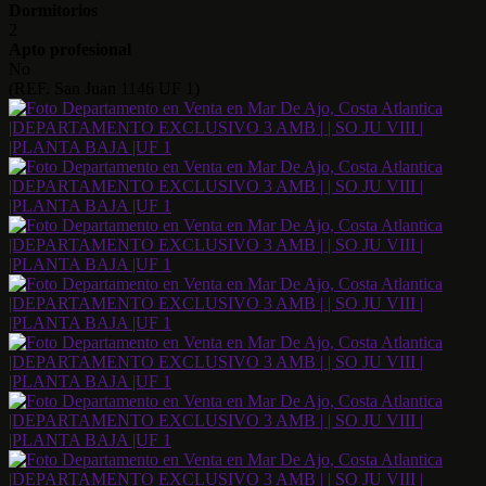
Dormitorios
2
Apto profesional
No
(REF. San Juan 1146 UF 1)