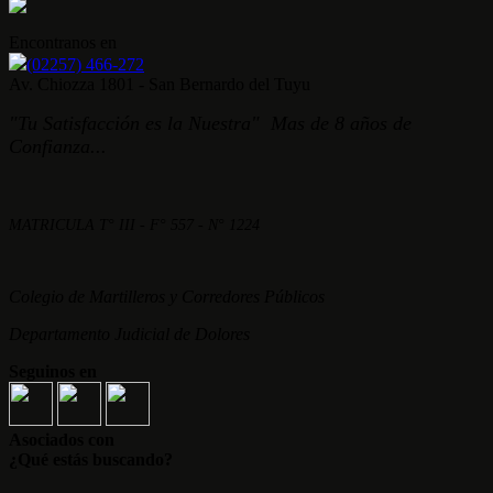
Encontranos en
(02257) 466-272
Av. Chiozza 1801 - San Bernardo del Tuyu
"Tu Satisfacción es la Nuestra" Mas de 8 años de
Confianza...
MATRICULA T° III - F° 557 - N° 1224
Colegio de Martilleros y Corredores Públicos
Departamento Judicial de Dolores
Seguinos en
Asociados con
¿Qué estás buscando?