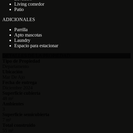
Living comedor
Patio
ADICIONALES
Parrilla
Apto mascotas
Laundry
Espacio para estacionar
DETALLES DE LA PROPIEDAD
Tipo de Propiedad
Departamento
Ubicación
Mar De Ajo
Fecha de entrega
Diciembre 2024
Superficie cubierta
48 m²
Ambientes
3
Superficie semicubierta
7 m²
Total construido
55 m²