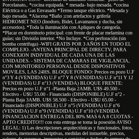
Porcelanato,. *cocina equipada. * mesada- bajo mesada. *cocina
Eléctrica o a Gas Envasado *Termo tanque eléctrico. *Mesada y
bajo mesada. *Alacena *Baño ;con artefactos y grifería
HIDROMET NEO (Inodoro, Bidet, Lavamanos y ducha, sin
accesorios). *Toda la iluminación con Apliques de categoría.
*Placar en dormitorio principal: con frente de placar melamina con
guías; sin División interior. *No Incluye. *Con perforación (sin
bomba centrifuga) -WIFI GRATIS POR 3 AÑOS EN TODO EL
COMPLEJO. -ANTENA PRINCIPAL DE DIRECTV, PARA
CONEXION INDIVIDUAL DE CADA UNA DE LAS
UNIDADES. - SISTEMA DE CAMARAS DE VIGILANCIA,
CON MONITOREO PERSONAL DESDE DISPOSITIVOS
MOVILES, LAS 24HS. BLOQUE FONDO: Precios en pozo U.F
n°3 Y 4 (VENDIDAS) U.F n°7 Y 8 (VENDIDAS) U.F n°11 Y 12
(VENDIDAS) U.F n°13 (VENDIDA) BLOQUE FRENTE:
Precios en pozo U.F n°1 -Planta Baja 2AMB. U$S 49.500 -
Efectivo - U$U 55.00 - Financiado (DISPONIBLE) U.F n°2 -
Planta Baja 3AMB. U$S 58.500 - Efectivo - U$U 65.00 -
Financiado (DISPONIBLE) U.F n°5 (VENDIDA) U.F n°6
(VENDIDA) U.F n°9 (VENDIDA) U.F n°10 (VENDIDA
FINANCIACION ENTREGA DEL 80% MAS 6 A 8 CUOTAS -
APTO CREDITO!!! con esta entrega se toma la posesión AVISO
LEGAL: 1) Las descripciones arquitectónicas y funcionales, fotos,
renders, memorias descriptivas, medidas del inmueble, precios,
valores de expensas, impuestos y servicios y fechas de entrega de