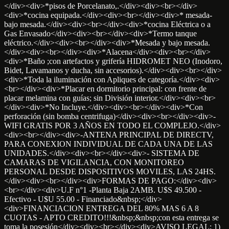
</div><div>*pisos de Porcelanato,.</div><div><br></div>
<div>*cocina equipada.</div><div><br></div><div>* mesada-
bajo mesada.</div><div><br></div><div>*cocina Eléctrica o a
Gas Envasado</div><div><br></div><div>*Termo tanque
eléctrico.</div><div><br></div><div>*Mesada y bajo mesada.
</div><div><br></div><div>*Alacena</div><div><br></div>
<div>*Baño ;con artefactos y grifería HIDROMET NEO (Inodoro,
Bidet, Lavamanos y ducha, sin accesorios).</div><div><br></div>
<div>*Toda la iluminación con Apliques de categoría.</div><div>
<br></div><div>*Placar en dormitorio principal: con frente de
placar melamina con guías; sin División interior.</div><div><br>
</div><div>*No Incluye.</div><div><br></div><div>*Con
perforación (sin bomba centrifuga)</div><div><br></div><div>-
WIFI GRATIS POR 3 AÑOS EN TODO EL COMPLEJO.</div>
<div><br></div><div>-ANTENA PRINCIPAL DE DIRECTV,
PARA CONEXION INDIVIDUAL DE CADA UNA DE LAS
UNIDADES.</div><div><br></div><div>- SISTEMA DE
CAMARAS DE VIGILANCIA, CON MONITOREO
PERSONAL DESDE DISPOSITIVOS MOVILES, LAS 24HS.
</div><div><br></div><div>FORMAS DE PAGO:</div><div>
<br></div><div>U.F n°1 -Planta Baja 2AMB. U$S 49.500 -
Efectivo - U$U 55.00 - Financiado&nbsp;</div>
<div>FINANCIACION ENTREGA DEL 80% MAS 6 A 8
CUOTAS - APTO CREDITO!!!&nbsp;&nbsp;con esta entrega se
toma la posesión</div><div><br></div><div>AVISO LEGAL: 1)