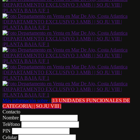
Más información sobre :
|13 UNIDADES FUNCIONALES DE
CATEGORIA| | SO.JU VIII |
Contacto
Nombre
Teléfono
PIN
Celular