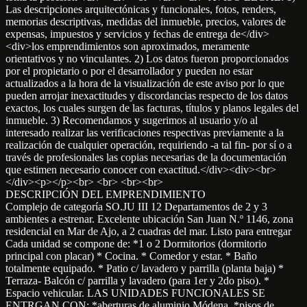
Las descripciones arquitectónicas y funcionales, fotos, renders,
memorias descriptivas, medidas del inmueble, precios, valores de
expensas, impuestos y servicios y fechas de entrega de</div>
<div>los emprendimientos son aproximados, meramente
orientativos y no vinculantes. 2) Los datos fueron proporcionados
por el propietario o por el desarrollador y pueden no estar
actualizados a la hora de la visualización de este aviso por lo que
pueden arrojar inexactitudes y discordancias respecto de los datos
exactos, los cuales surgen de las facturas, títulos y planos legales del
inmueble. 3) Recomendamos y sugerimos al usuario y/o al
interesado realizar las verificaciones respectivas previamente a la
realización de cualquier operación, requiriendo -a tal fin- por sí o a
través de profesionales las copias necesarias de la documentación
que estimen necesario conocer con exactitud.</div><div><br>
</div><p></p><br> <br> <br><br>
DESCRIPCIÓN DEL EMPRENDIMIENTO
Complejo de categoría SO.JU III 12 Departamentos de 2 y 3
ambientes a estrenar. Excelente ubicación San Juan N.º 1146, zona
residencial en Mar de Ajo, a 2 cuadras del mar. Listo para entregar
Cada unidad se compone de: *1 o 2 Dormitorios (dormitorio
principal con placar) * Cocina. * Comedor y estar. * Baño
totalmente equipado. * Patio c/ lavadero y parrilla (planta baja) *
Terraza- Balcón c/ parrilla y lavadero (para 1er y 2do piso). *
Espacio vehicular. LAS UNIDADES FUNCIONALES SE
ENTRGAN CON: *aberturas de aluminio Módena. *pisos de