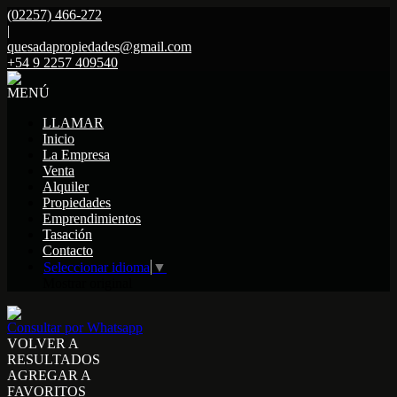
(02257) 466-272
|
quesadapropiedades@gmail.com
+54 9 2257 409540
MENÚ
LLAMAR
Inicio
La Empresa
Venta
Alquiler
Propiedades
Emprendimientos
Tasación
Contacto
Seleccionar idioma
▼
Mostrar original
Consultar por Whatsapp
VOLVER A
RESULTADOS
AGREGAR A
FAVORITOS