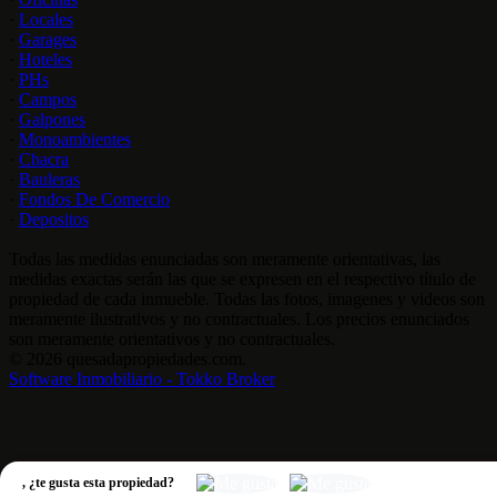
·
Locales
·
Garages
·
Hoteles
·
PHs
·
Campos
·
Galpones
·
Monoambientes
·
Chacra
·
Bauleras
·
Fondos De Comercio
·
Depositos
Todas las medidas enunciadas son meramente orientativas, las
medidas exactas serán las que se expresen en el respectivo título de
propiedad de cada inmueble. Todas las fotos, imagenes y videos son
meramente ilustrativos y no contractuales. Los precios enunciados
son meramente orientativos y no contractuales.
© 2026 quesadapropiedades.com.
Software Inmobiliario - Tokko Broker
,
¿te gusta esta propiedad?