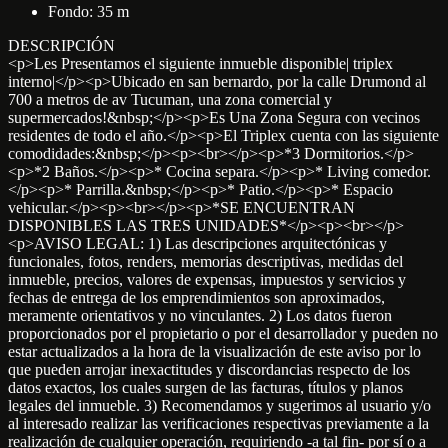
Fondo: 35 m
DESCRIPCIÓN
<p>Les Presentamos el siguiente inmueble disponible| triplex
interno|</p><p>Ubicado en san bernardo, por la calle Drumond al
700 a metros de av Tucuman, una zona comercial y
supermercados!&nbsp;</p><p>Es Una Zona Segura con vecinos
residentes de todo el año.</p><p>El Triplex cuenta con las siguiente
comodidades:&nbsp;</p><p><br></p><p>*3 Dormitorios.</p>
<p>*2 Baños.</p><p>* Cocina separa.</p><p>* Living comedor.
</p><p>* Parrilla.&nbsp;</p><p>* Patio.</p><p>* Espacio
vehicular.</p><p><br></p><p>*SE ENCUENTRAN
DISPONIBLES LAS TRES UNIDADES*</p><p><br></p>
<p>AVISO LEGAL: 1) Las descripciones arquitectónicas y
funcionales, fotos, renders, memorias descriptivas, medidas del
inmueble, precios, valores de expensas, impuestos y servicios y
fechas de entrega de los emprendimientos son aproximados,
meramente orientativos y no vinculantes. 2) Los datos fueron
proporcionados por el propietario o por el desarrollador y pueden no
estar actualizados a la hora de la visualización de este aviso por lo
que pueden arrojar inexactitudes y discordancias respecto de los
datos exactos, los cuales surgen de las facturas, títulos y planos
legales del inmueble. 3) Recomendamos y sugerimos al usuario y/o
al interesado realizar las verificaciones respectivas previamente a la
realización de cualquier operación, requiriendo -a tal fin- por sí o a