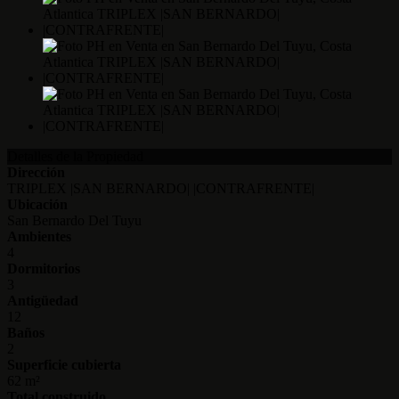
Detalles de la Propiedad
Dirección
TRIPLEX |SAN BERNARDO| |CONTRAFRENTE|
Ubicación
San Bernardo Del Tuyu
Ambientes
4
Dormitorios
3
Antigüedad
12
Baños
2
Superficie cubierta
62 m²
Total construido