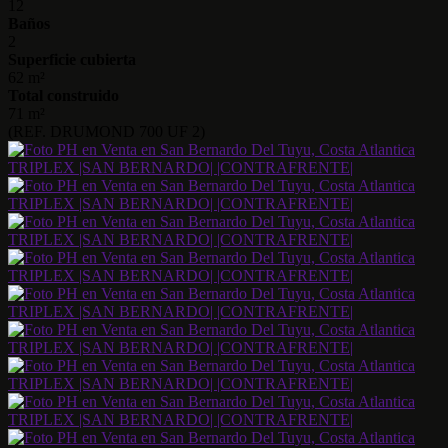
12
Baños
2
Superficie cubierta
62 m²
Total construido
71 m²
(REF. DRUMOND 700 UF 2)