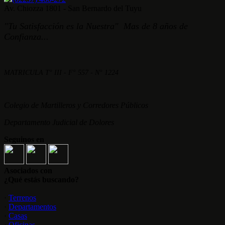
Av. Chiozza 1801 - San Bernardo del Tuyu
"Tu Satisfacción es la Nuestra" Mas de 8 años de
Confianza...
MATRICULA T° III - F° 557 - N° 1224
Colegio de Martilleros y Corredores Públicos
Departamento Judicial de Dolores
Seguinos en
Asociados con
¿Qué estás buscando?
·
Terrenos
·
Departamentos
·
Casas
·
Oficinas