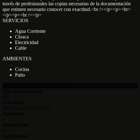
través de profesionales las copias necesarias de la documentación
que estimen necesario conocer con exactitud.<br /></p><p><br>
</p><p><br /></p>
SERVICIOS
Agua Corriente
Cloaca
Electricidad
Cable
AMBIENTES
Cocina
Patio
DETALLES DE LA PROPIEDAD
Tipo de Propiedad
PH
Ubicación
San Bernardo Del Tuyu
Ambientes
4
Dormitorios
3
Antigüedad