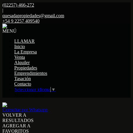
(02257) 466-272
|
quesadapropiedades@gmail.com
+54 9 2257 409540
MENÚ
LLAMAR
Inicio
La Empresa
Venta
Alquiler
Propiedades
Emprendimientos
Tasación
Contacto
Seleccionar idioma
▼
Mostrar original
Consultar por Whatsapp
VOLVER A
RESULTADOS
AGREGAR A
FAVORITOS