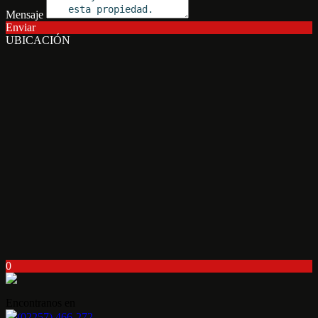
Mensaje
Enviar
UBICACIÓN
0
Encontranos en
(02257) 466-272