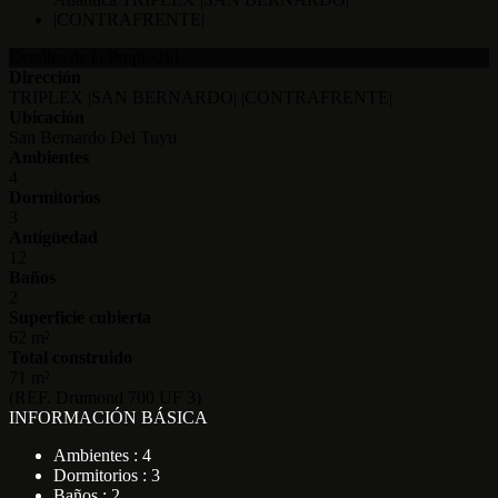
Detalles de la Propiedad
Dirección
TRIPLEX |SAN BERNARDO| |CONTRAFRENTE|
Ubicación
San Bernardo Del Tuyu
Ambientes
4
Dormitorios
3
Antigüedad
12
Baños
2
Superficie cubierta
62 m²
Total construido
71 m²
(REF. Drumond 700 UF 3)
INFORMACIÓN BÁSICA
Ambientes : 4
Dormitorios : 3
Baños : 2