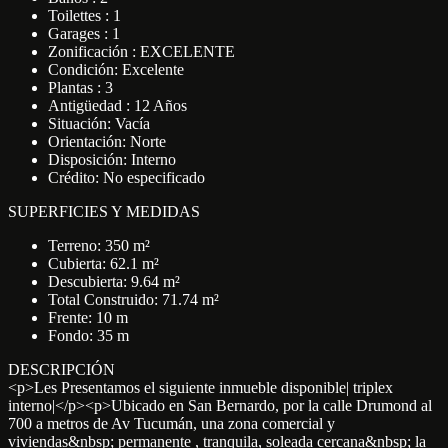
Toilettes : 1
Garages : 1
Zonificación : EXCELENTE
Condición: Excelente
Plantas : 3
Antigüedad : 12 Años
Situación: Vacía
Orientación: Norte
Disposición: Interno
Crédito: No especificado
SUPERFICIES Y MEDIDAS
Terreno: 350 m²
Cubierta: 62.1 m²
Descubierta: 9.64 m²
Total Construido: 71.74 m²
Frente: 10 m
Fondo: 35 m
DESCRIPCIÓN
<p>Les Presentamos el siguiente inmueble disponible| triplex
interno|</p><p>Ubicado en San Bernardo, por la calle Drumond al
700 a metros de Av Tucumán, una zona comercial y
viviendas&nbsp; permanente , tranquila, soleada cercana&nbsp; la