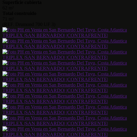
Superficie cubierta
62 m²
Total construido
71 m²
(REF. Drumond 700 UF 3)