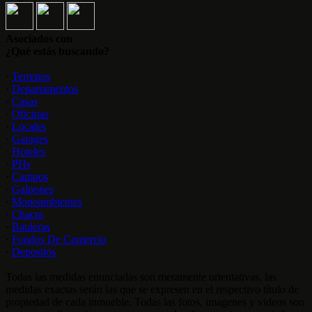
Asociados con
¿Qué estás buscando?
·
Terrenos
·
Departamentos
·
Casas
·
Oficinas
·
Locales
·
Garages
·
Hoteles
·
PHs
·
Campos
·
Galpones
·
Monoambientes
·
Chacra
·
Bauleras
·
Fondos De Comercio
·
Depositos
Todas las medidas enunciadas son meramente orientativas, las
medidas exactas serán las que se expresen en el respectivo título de
propiedad de cada inmueble. Todas las fotos, imagenes y videos son