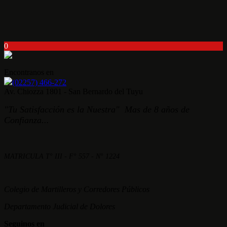
0
Encontranos en
(02257) 466-272
Av. Chiozza 1801 - San Bernardo del Tuyu
"Tu Satisfacción es la Nuestra" Mas de 8 años de
Confianza...
MATRICULA T° III - F° 557 - N° 1224
Colegio de Martilleros y Corredores Públicos
Departamento Judicial de Dolores
Seguinos en