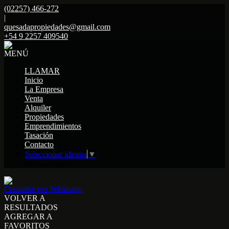
(02257) 466-272
|
quesadapropiedades@gmail.com
+54 9 2257 409540
MENÚ
LLAMAR
Inicio
La Empresa
Venta
Alquiler
Propiedades
Emprendimientos
Tasación
Contacto
Seleccionar idioma
▼
Mostrar original
Consultar por Whatsapp
VOLVER A
RESULTADOS
AGREGAR A
FAVORITOS