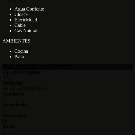
Agua Corriente
Cloaca
Electricidad
Cable
Gas Natural
AMBIENTES
Cocina
Patio
DETALLES DE LA PROPIEDAD
Tipo de Propiedad
PH
Ubicación
San Bernardo Del Tuyu
Ambientes
4
Dormitorios
3
Antigüedad
12
Baños
2