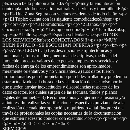
plaza seca bello pulmón arboladA</p><p>muy bueno ubicación
contempla todo lo necesario , naturaleza servicios y tranquilidad</p>
<p>Es Una Zona Segura con vecinos residentes de todo el año.</p>
<p>El Triplex cuenta con las siguiente comodidades:&nbsp;</p>
<p><br></p><p>*3 Dormitorios.</p><p>*2 Baños.</p><p>*
Cocina separa.</p><p>* Living comedor.</p><p>* Parrilla.&nbsp;
</p><p>* Patio.</p><p>* Espacio vehicular.</p><p>TODOS
LOS SERVICIOS&nbsp; CONECTADOS!!!</p><p>*MUY
BUEN ESTADO - SE ESCUCHAN OFERTAS</p><p><br></p>
<p>AVISO LEGAL: 1) Las descripciones arquitectónicas y
funcionales, fotos, renders, memorias descriptivas, medidas del
inmueble, precios, valores de expensas, impuestos y servicios y
fechas de entrega de los emprendimientos son aproximados,
meramente orientativos y no vinculantes. 2) Los datos fueron
proporcionados por el propietario o por el desarrollador y pueden no
estar actualizados a la hora de la visualización de este aviso por lo
que pueden arrojar inexactitudes y discordancias respecto de los
datos exactos, los cuales surgen de las facturas, títulos y planos
legales del inmueble. 3) Recomendamos y sugerimos al usuario y/o
al interesado realizar las verificaciones respectivas previamente a la
realización de cualquier operación, requiriendo -a tal fin- por sí o a
través de profesionales las copias necesarias de la documentación
que estimen necesario conocer con exactitud.<br></p><p><br></p>
<p><br></p><br> <br> <br /><br />
SERVICIOS