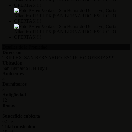
Detalles de la Propiedad
Dirección
TRIPLEX |SAN BERNARDO| ESCUCHO OFERTAS!!!!
Ubicación
San Bernardo Del Tuyu
Ambientes
4
Dormitorios
3
Antigüedad
12
Baños
2
Superficie cubierta
62 m²
Total construido
85 m²