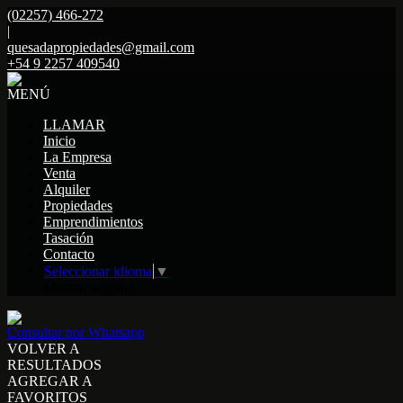
(02257) 466-272
|
quesadapropiedades@gmail.com
+54 9 2257 409540
MENÚ
LLAMAR
Inicio
La Empresa
Venta
Alquiler
Propiedades
Emprendimientos
Tasación
Contacto
Seleccionar idioma
▼
Mostrar original
Consultar por Whatsapp
VOLVER A
RESULTADOS
AGREGAR A
FAVORITOS