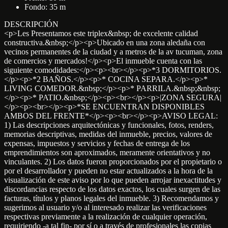
Fondo: 35 m
DESCRIPCIÓN
<p>Les Presentamos este triplex&nbsp; de excelente calidad
constructiva.&nbsp;</p><p>Ubicado en una zona aledaña con
vecinos permanentes de la ciudad y a metros de la av tucuman, zona
de comercios y mercados!</p><p>El inmueble cuenta con las
siguiente comodidades:</p><p><br></p><p>*3 DORMITORIOS.
</p><p>*2 BAÑOS.</p><p>* COCINA SEPARA.</p><p>*
LIVING COMEDOR.&nbsp;</p><p>* PARRILA.&nbsp;&nbsp;
</p><p>* PATIO.&nbsp;</p><p><br></p><p>|ZONA SEGURA|
</p><p><br></p><p>*SE ENCUENTRAN DISPONIBLES
AMBOS DEL FRENTE*</p><p><br></p><p>AVISO LEGAL:
1) Las descripciones arquitectónicas y funcionales, fotos, renders,
memorias descriptivas, medidas del inmueble, precios, valores de
expensas, impuestos y servicios y fechas de entrega de los
emprendimientos son aproximados, meramente orientativos y no
vinculantes. 2) Los datos fueron proporcionados por el propietario o
por el desarrollador y pueden no estar actualizados a la hora de la
visualización de este aviso por lo que pueden arrojar inexactitudes y
discordancias respecto de los datos exactos, los cuales surgen de las
facturas, títulos y planos legales del inmueble. 3) Recomendamos y
sugerimos al usuario y/o al interesado realizar las verificaciones
respectivas previamente a la realización de cualquier operación,
requiriendo -a tal fin- por sí o a través de profesionales las copias