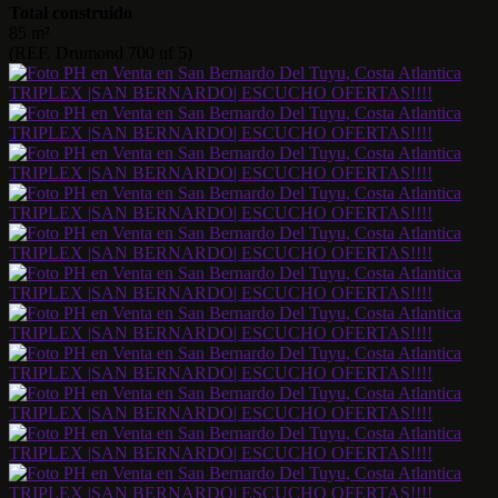
Total construido
85 m²
(REF. Drumond 700 uf 5)