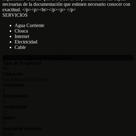
necesarias de la documentación que estimen necesario conocer con
exactitud. </p><p><br></p><p> </p>
SERVICIOS
Agua Corriente
Cloaca
Internet
Electricidad
Cable
DETALLES DE LA PROPIEDAD
Tipo de Propiedad
PH
Ubicación
San Bernardo Del Tuyu
Ambientes
4
Dormitorios
3
Antigüedad
12
Baños
2
Superficie cubierta
62 m²