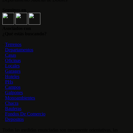
Seguinos en
Asociados con
¿Qué estás buscando?
·
Terrenos
·
Departamentos
·
Casas
·
Oficinas
·
Locales
·
Garages
·
Hoteles
·
PHs
·
Campos
·
Galpones
·
Monoambientes
·
Chacra
·
Bauleras
·
Fondos De Comercio
·
Depositos
Todas las medidas enunciadas son meramente orientativas, las