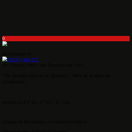
0
Encontranos en
(02257) 466-272
Av. Chiozza 1801 - San Bernardo del Tuyu
"Tu Satisfacción es la Nuestra" Mas de 8 años de
Confianza...
MATRICULA T° III - F° 557 - N° 1224
Colegio de Martilleros y Corredores Públicos
Departamento Judicial de Dolores