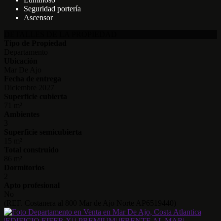
Seguridad portería
Ascensor
DETALLES DE LA PROPIEDAD
Tipo de Propiedad
Departamento
Ubicación
Mar De Ajo
Fecha de entrega
Diciembre 2027
Superficie cubierta
71 m²
Ambientes
3
Superficie semicubierta
15 m²
Total construido
86 m²
Dormitorios
2
Apto profesional
No
(REF. Costanera al 800 Mar de Ajo Norte AP6519440)