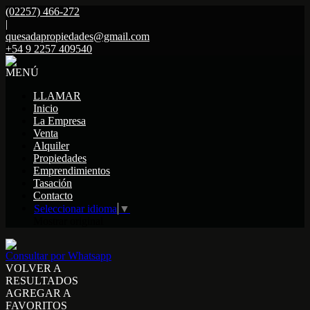
(02257) 466-272
|
quesadapropiedades@gmail.com
+54 9 2257 409540
MENÚ
LLAMAR
Inicio
La Empresa
Venta
Alquiler
Propiedades
Emprendimientos
Tasación
Contacto
Seleccionar idioma
▼
Mostrar original
Consultar por Whatsapp
VOLVER A
RESULTADOS
AGREGAR A
FAVORITOS