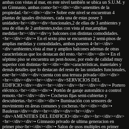
ambas con vistas al mar, en este nivel también se ubica un S.U.M. y
un Gimnasio, ambas como<br></div><div>amenities de la
propiedad.<br></div><div>• Sobre este nivel se encuentran 4
plantas de iguales divisiones, cada una de estas posee 3
unidades<br></div><div>funcionales,2 de ellas de 3 ambientes y
una de ellas de 2 ambientes,todas con vista al mar,amplias
medidas<br></div><div>y balcones con distintas comodidades.
<br></div><div>• En el sexto piso se encuentran 2 semi-pisos de
amplias medidas y comodidades, ambos poseen 4<br></div>
<div>ambientes,vista al mar y amplios balcones ademas de otras
características que los destacan del resto.<br></div><div>• En el
séptimo piso se encuentra un pent-house, por ende de calidad muy
superior con distintas<br></div><div>características, materiales y
demás detalles que lo destacan del resto de las unidades funcionales,
este<br></div><div>cuenta con una terraza privada</div><div>
<br></div><div><br></div><div>SERVICIOS DEL
EDIFICIO</div><div><br></div><div><br></div><div>• Portero
eléctrico.<br></div><div>• Portón de garaje automático a control
remoto.<br></div><div>• Cocheras fijas semi-cubiertas y
descubiertas.<br></div><div>• Iluminación con sensores de
movimiento en áreas comunes y cocheras.<br></div><div>•
Bauleras</div><div><br></div><div><br></div>
<div>AMENITIES DEL EDIFICIO</div><div><br></div><div>
<br></div><div>• Gimnasio privado de ultima generacion en
primer piso<br></div><div>• Salon de usos multiples en primer