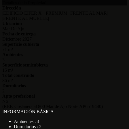
Detalles de la Propiedad
Dirección
|EDIFICIO EIFER X| | PREMIUM| |FRENTE AL MAR|
|FRENTE AL MUELLE|
Ubicación
Mar De Ajo
Fecha de entrega
Diciembre 2027
Superficie cubierta
71 m²
Ambientes
3
Superficie semicubierta
15 m²
Total construido
86 m²
Dormitorios
2
Apto profesional
No
(REF. Costanera al 800 Mar de Ajo Norte AP6519440)
INFORMACIÓN BÁSICA
Ambientes : 3
Dormitorios : 2