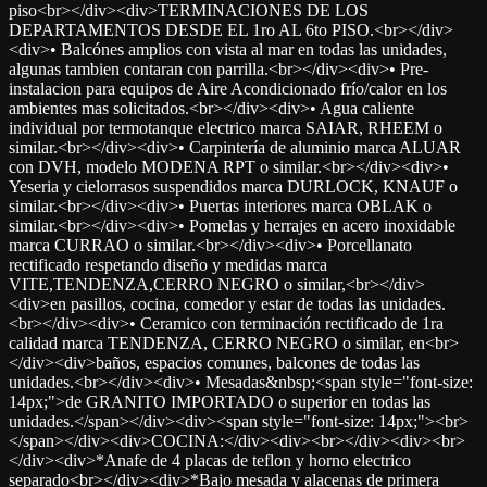
piso<br></div><div>TERMINACIONES DE LOS
DEPARTAMENTOS DESDE EL 1ro AL 6to PISO.<br></div>
<div>• Balcónes amplios con vista al mar en todas las unidades,
algunas tambien contaran con parrilla.<br></div><div>• Pre-
instalacion para equipos de Aire Acondicionado frío/calor en los
ambientes mas solicitados.<br></div><div>• Agua caliente
individual por termotanque electrico marca SAIAR, RHEEM o
similar.<br></div><div>• Carpintería de aluminio marca ALUAR
con DVH, modelo MODENA RPT o similar.<br></div><div>•
Yeseria y cielorrasos suspendidos marca DURLOCK, KNAUF o
similar.<br></div><div>• Puertas interiores marca OBLAK o
similar.<br></div><div>• Pomelas y herrajes en acero inoxidable
marca CURRAO o similar.<br></div><div>• Porcellanato
rectificado respetando diseño y medidas marca
VITE,TENDENZA,CERRO NEGRO o similar,<br></div>
<div>en pasillos, cocina, comedor y estar de todas las unidades.
<br></div><div>• Ceramico con terminación rectificado de 1ra
calidad marca TENDENZA, CERRO NEGRO o similar, en<br>
</div><div>baños, espacios comunes, balcones de todas las
unidades.<br></div><div>• Mesadas&nbsp;<span style="font-size:
14px;">de GRANITO IMPORTADO o superior en todas las
unidades.</span></div><div><span style="font-size: 14px;"><br>
</span></div><div>COCINA:</div><div><br></div><div><br>
</div><div>*Anafe de 4 placas de teflon y horno electrico
separado<br></div><div>*Bajo mesada y alacenas de primera