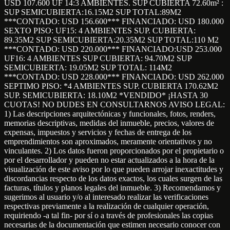
USD 107.600 UF 14:3 AMBIENTES. SUP CUBIERTA 72.60m² :
SUP SEMICUBIERTA:16.15M2 SUP TOTAL:89M2
***CONTADO: USD 156.600*** FINANCIADO: USD 180.000
SEXTO PISO: UF15: 4 AMBIENTES SUP. CUBIERTA:
89.35M2 SUP SEMICUBIERTA:20.35M2 SUP TOTAL:110 M2
***CONTADO: USD 220.000*** FINANCIADO:USD 253.000
UF16: 4 AMBIENTES SUP CUBIERTA: 94.70M2 SUP
SEMICUBIERTA: 19.05M2 SUP TOTAL: 114M2
***CONTADO: USD 228.000*** FINANCIADO: USD 262.000
SEPTIMO PISO: *4 AMBIENTES SUP. CUBIERTA 170.62M2
SUP. SEMICUBIERTA: 18.10M2 *VENDIDO* ¡HASTA 30
CUOTAS! NO DUDES EN CONSULTARNOS AVISO LEGAL:
1) Las descripciones arquitectónicas y funcionales, fotos, renders,
memorias descriptivas, medidas del inmueble, precios, valores de
expensas, impuestos y servicios y fechas de entrega de los
emprendimientos son aproximados, meramente orientativos y no
vinculantes. 2) Los datos fueron proporcionados por el propietario o
por el desarrollador y pueden no estar actualizados a la hora de la
visualización de este aviso por lo que pueden arrojar inexactitudes y
discordancias respecto de los datos exactos, los cuales surgen de las
facturas, títulos y planos legales del inmueble. 3) Recomendamos y
sugerimos al usuario y/o al interesado realizar las verificaciones
respectivas previamente a la realización de cualquier operación,
requiriendo -a tal fin- por sí o a través de profesionales las copias
necesarias de la documentación que estimen necesario conocer con