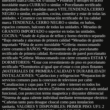
interiores marca OBLAK o similar. • Pomelas y herrajes en acero
inoxidable marca CURRAO o similar. • Porcellanato rectificado
respetando diseño y medidas marca VITE,TENDENZA,CERRO
NEGRO o similar, en pasillos, cocina, comedor y estar de todas las
unidades. • Ceramico con terminación rectificado de 1ra calidad
marca TENDENZA, CERRO NEGRO o similar, en baños,
espacios comunes, balcones de todas las unidades. • Mesadas de
GRANITO IMPORTADO o superior en todas las unidades.
COCINA: *Anafe de 4 placas de teflon y horno electrico separado
*Bajo mesada y alacenas de primera calidad *Mesadas de granito
importado *Pileta de acero inoxidable *Griferia: monocomando
cierre ceramico BAÑOS: *Revestimiento de piso porcelanatto
rectificado de primera calidad. Revestimiento de pared porcelanatto
rectificado *Griferia: Monocomando con cierre ceramico ESTAR Y
DORMITORIOS: *Estar con revestimiento de piso en porcelanato
rectificado *Dormitorios al igual que el estar o con pisos flotantes
¡MATERIALES DE PRIMERA CALIDAD Y DURABILIDAD!
INSTALACIONES: *Calefaccion y refrigeracion *Preparacion de
servicios comunes para la conexion de television por cable
*Canalizacion y cajas para T.V por cable e internet en todos los
ambientes *Instalacion electrica:Tableros seccionales en cada unidad
funcional, con proteccion termo magnetica y disyuntor diferencial
*Sistema de agua caliente individual mediante termotanque electrico
*Cañerias tanto para desague cloacal como para instalacion
sanitaria. VALORES Y DISPONIBLES: PRIMER PISO: UF1: 2