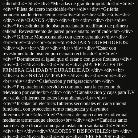
calidad<br></div><div>*Mesadas de granito importado<br></div>
<div>*Pileta de acero inoxidable<br></div><div>*Griferia:
monocomando cierre ceramico</div><div><br></div><div><br>
</div><div>BAÑOS:</div><div><br></div><div><br></div>
<div>*Revestimiento de piso porcelanatto rectificado de primera
calidad. Revestimiento de pared porcelanatto rectificado<br></div>
<div>*Griferia: Monocomando con cierre ceramico</div><div>
<br></div><div><br></div><div>ESTAR Y DORMITORIOS:
</div><div><br></div><div><br></div><div>*Estar con
revestimiento de piso en porcelanato rectificado<br></div>
<div>*Dormitorios al igual que el estar o con pisos flotantes</div>
<div><br></div><div><br></div><div>¡MATERIALES DE
PRIMERA CALIDAD Y DURABILIDAD!</div><div><br>
</div><div>INSTALACIONES:</div><div><br></div><div>
<br></div><div>*Calefaccion y refrigeracion<br></div>
<div>*Preparacion de servicios comunes para la conexion de
television por cable<br></div><div>*Canalizacion y cajas para T.V
por cable e internet en todos los ambientes<br></div>
<div>*Instalacion electrica:Tableros seccionales en cada unidad
funcional, con proteccion termo magnetica y disyuntor
diferencial<br></div><div>*Sistema de agua caliente individual
mediante termotanque electrico<br></div><div>*Cañerias tanto
para desague cloacal como para instalacion sanitaria.<br></div>
<div><br></div><div>VALORES Y DISPONIBLES:<br></div>
<div><br></div><div><br></div><div>TERCER PISO:<br>