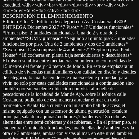
exactitud.</div><div><br></div></div><div><br></div><div>
<br></div><div><br></div> <br><br>
DESCRIPCIÓN DEL EMPRENDIMIENTO
Edificio Eifer X ¡Edificio de categoria en Av. Costanera al 800!
ENTREGA Diciembre 2027 *7 Pisos* *17 Unidades funcionales*
*Primer piso: 2 unidades funcionales. Una de 2 y otra de 3
ambientes**SUM y gimnasio* *Segundo al quinto piso: 3 unidades
funcionales por piso. Una de 2 ambientes y dos de 3 ambientes*
*Sexto piso: Dos semipisos de 4 ambientes* *Septimo piso: Pent-
House* *18 cocheras en planta baja semicubiertas y descubiertas*
El mismo se ubica entre medianeras,en un terreno con medidas de
15 metros del frente y 40 metros de fondo. En este se emplazara un
edificio de viviendas multifamiliares con calidad en diseño y detalles
de categoria, lo cual hacen de este una excelente propiedad para
vivir, no solo por estas cualidades mencionadas a continuación,sino
también por su excelente ubicación con vista al muelle de
pescadores de la localidad de Mar de Ajo, sobre la icónica calle
Costanera, pudiendo de esta manera apreciar el mar en todo
momento. • Planta Baja cuenta con un amplio hall de acceso,el
mismo equipado con un ascensor de ultima generación, escalera
principal, sala de maquinas/medidores,5 bauleras y 18 cocheras
alternadas entre semi-cubiertas y descubiertas. • En el primer piso, se
encuentran 2 unidades funcionales, una de ellas de 2 ambientes y la
otra de 3 ambientes, ambas con vistas al mar, en este nivel también
se ubica un S.U.M. y un Gimnasio, ambas como amenities de la