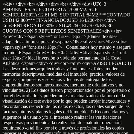
</div><div><br></div><div><br></div><div>UF6: 3
AMBIENTES. SUP CUBIERTA: 70.80M2. SUP
SEMICUBIERTA:12.61 M2. SUP TOTAL:84M2 ***CONTADO:
USD142.800*** FINANCIADO:USD 164.200<br></div>
<div>ENTREGA DE 30% USD 49.260, EL 70 % EN 30
CUOTAS CON 5 REFUERZOS SEMESTRALES<div><br>
</div><div><span style="font-size: 18px;">¡Planes flexibles
adaptados a tu presupuesto!</span></div><div><br></div><div>
<span style="font-size: 18px;">_ Consultanos hoy mismo y asegurá
tu unidad</span></div><div><br></div><div><span style="font-
size: 18px;">Ideal inversión o vivienda permanente en la Costa
Atlántica.</span></div><div><br></div><div>AVISO LEGAL: 1)
Las descripciones arquitectónicas y funcionales, fotos, renders,
memorias descriptivas, medidas del inmueble, precios, valores de
expensas, impuestos y servicios y fechas de entrega de los
emprendimientos son aproximados, meramente orientativos y no
vinculantes. 2) Los datos fueron proporcionados por el propietario o
por el desarrollador y pueden no estar actualizados a la hora de la
visualización de este aviso por lo que pueden arrojar inexactitudes y
discordancias respecto de los datos exactos, los cuales surgen de las
facturas, títulos y planos legales del inmueble. 3) Recomendamos y
sugerimos al usuario y/o al interesado realizar las verificaciones
respectivas previamente a la realización de cualquier operación,
requiriendo -a tal fin- por sí o a través de profesionales las copias
necesarias de la documentación que estimen necesario conocer con