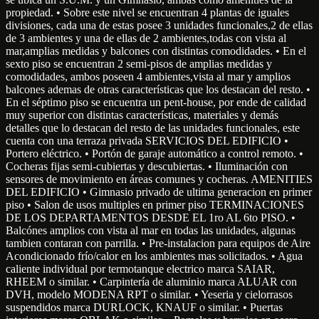
propiedad. • Sobre este nivel se encuentran 4 plantas de iguales
divisiones, cada una de estas posee 3 unidades funcionales,2 de ellas
de 3 ambientes y una de ellas de 2 ambientes,todas con vista al
mar,amplias medidas y balcones con distintas comodidades. • En el
sexto piso se encuentran 2 semi-pisos de amplias medidas y
comodidades, ambos poseen 4 ambientes,vista al mar y amplios
balcones ademas de otras características que los destacan del resto. •
En el séptimo piso se encuentra un pent-house, por ende de calidad
muy superior con distintas características, materiales y demás
detalles que lo destacan del resto de las unidades funcionales, este
cuenta con una terraza privada SERVICIOS DEL EDIFICIO •
Portero eléctrico. • Portón de garaje automático a control remoto. •
Cocheras fijas semi-cubiertas y descubiertas. • Iluminación con
sensores de movimiento en áreas comunes y cocheras. AMENITIES
DEL EDIFICIO • Gimnasio privado de ultima generacion en primer
piso • Salon de usos multiples en primer piso TERMINACIONES
DE LOS DEPARTAMENTOS DESDE EL 1ro AL 6to PISO. •
Balcónes amplios con vista al mar en todas las unidades, algunas
tambien contaran con parrilla. • Pre-instalacion para equipos de Aire
Acondicionado frío/calor en los ambientes mas solicitados. • Agua
caliente individual por termotanque electrico marca SAIAR,
RHEEM o similar. • Carpintería de aluminio marca ALUAR con
DVH, modelo MODENA RPT o similar. • Yeseria y cielorrasos
suspendidos marca DURLOCK, KNAUF o similar. • Puertas