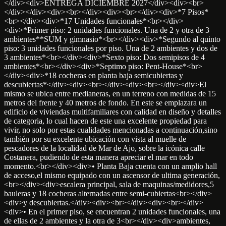
</div><div>ENTREGA DICIEMBRE 2027</div><div><br>
</div></div><div><br></div><div><br></div><div>*7 Pisos*
<br></div><div>*17 Unidades funcionales*<br></div>
<div>*Primer piso: 2 unidades funcionales. Una de 2 y otra de 3
ambientes**SUM y gimnasio*<br></div><div>*Segundo al quinto
piso: 3 unidades funcionales por piso. Una de 2 ambientes y dos de
3 ambientes*<br></div><div>*Sexto piso: Dos semipisos de 4
ambientes*<br></div><div>*Septimo piso: Pent-House*<br>
</div><div>*18 cocheras en planta baja semicubiertas y
descubiertas*</div><div><br></div><div><br></div><div>El
mismo se ubica entre medianeras, en un terreno con medidas de 15
metros del frente y 40 metros de fondo. En este se emplazara un
edificio de viviendas multifamiliares con calidad en diseño y detalles
de categoria, lo cual hacen de este una excelente propiedad para
vivir, no solo por estas cualidades mencionadas a continuación,sino
también por su excelente ubicación con vista al muelle de
pescadores de la localidad de Mar de Ajo, sobre la icónica calle
Costanera, pudiendo de esta manera apreciar el mar en todo
momento.<br></div><div>• Planta Baja cuenta con un amplio hall
de acceso,el mismo equipado con un ascensor de ultima generación,
<br></div><div>escalera principal, sala de maquinas/medidores,5
bauleras y 18 cocheras alternadas entre semi-cubiertas<br></div>
<div>y descubiertas.</div><div><br></div><div><br></div>
<div>• En el primer piso, se encuentran 2 unidades funcionales, una
de ellas de 2 ambientes y la otra de 3<br></div><div>ambientes,