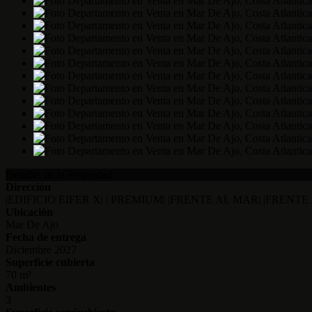
Detalles de la Propiedad
Dirección
|EDIFICIO EIFER X| | PREMIUM| |FRENTE AL MAR| |FREN
Ubicación
Mar De Ajo
Fecha de entrega
Diciembre 2027
Superficie cubierta
70 m²
Ambientes
3