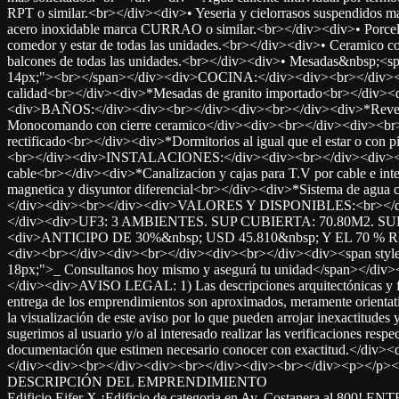
RPT o similar.<br></div><div>• Yeseria y cielorrasos suspendido
acero inoxidable marca CURRAO o similar.<br></div><div>• Porce
comedor y estar de todas las unidades.<br></div><div>• Ceramico
balcones de todas las unidades.<br></div><div>• Mesadas&nbsp;<s
14px;"><br></span></div><div>COCINA:</div><div><br></div><div>
calidad<br></div><div>*Mesadas de granito importado<br></div><d
<div>BAÑOS:</div><div><br></div><div><br></div><div>*Revestimient
Monocomando con cierre ceramico</div><div><br></div><div><br
rectificado<br></div><div>*Dormitorios al igual que el esta
<br></div><div>INSTALACIONES:</div><div><br></div><div><br></d
cable<br></div><div>*Canalizacion y cajas para T.V por cable e inte
magnetica y disyuntor diferencial<br></div><div>*Sistema de agua ca
</div><div><br></div><div>VALORES Y DISPONIBLES:<br></di
</div><div>UF3: 3 AMBIENTES. SUP CUBIERTA: 70.80M2. S
<div>ANTICIPO DE 30%&nbsp; USD 45.810&nbsp; Y EL 70 %
<div><br></div><div><br></div><div><br></div><div><span style="f
18px;">_ Consultanos hoy mismo y asegurá tu unidad</span></div><d
</div><div>AVISO LEGAL: 1) Las descripciones arquitectónicas y func
entrega de los emprendimientos son aproximados, meramente orientativo
la visualización de este aviso por lo que pueden arrojar inexactitudes
sugerimos al usuario y/o al interesado realizar las verificaciones respe
documentación que estimen necesario conocer con exactitud.</d
</div><div><br></div><div><br></div><div><br></div><p></p><
DESCRIPCIÓN DEL EMPRENDIMIENTO
Edificio Eifer X ¡Edificio de categoria en Av. Costanera al 800! 