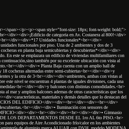
br></span></p><p><span style="font-size: 18px; font-weight: bold;">
iv><div>¡Edificio de categoria en Av. Costanera al 800!</div>
></div><div>*17 Unidades funcionales*<br></div>
nidades funcionales por piso. Una de 2 ambientes y dos de 3
cheras en planta baja semicubiertas y descubiertas*</div><div>
. En este se emplazara un edificio de viviendas multifamiliares con
a continuación,sino también por su excelente ubicación con vista al
ento.<br></div><div>• Planta Baja cuenta con un amplio hall de
y 18 cocheras alternadas entre semi-cubiertas<br></div><div>y
entes y la otra de 3<br></div><div>ambientes, ambas con vistas al
este nivel se encuentran 4 plantas de iguales divisiones, cada una
ias medidas<br></div><div>y balcones con distintas comodidades.<br>
 al mar y amplios balcones ademas de otras características que los
<div>características, materiales y demás detalles que lo destacan del
SERVICIOS DEL EDIFICIO</div><div><br></div><div><br></div>
 descubiertas.<br></div><div>• Iluminación con sensores de
DIFICIO</div><div><br></div><div><br></div><div>• Gimnasio
ACIONES DE LOS DEPARTAMENTOS DESDE EL 1ro AL 6to PISO.<br>
on para equipos de Aire Acondicionado frío/calor en los ambientes
iv>• Carpintería de aluminio marca ALUAR con DVH, modelo MODENA