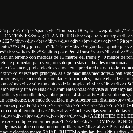
r X</span></p><p><span style="font-size: 18px; font-weight: bold;"><
LICACION ES&nbsp; EL ANTICIPO<br></span> <br> </p><div><br></d
7</div><div><br></div></div><div><br></div><div>*7 Pisos*<br
bientes**SUM y gimnasio*<br></div><div>*Segundo al quinto piso: 3 u
es*<br></div><div>*Septimo piso: Pent-House*<br></div><div>*18 co
 un terreno con medidas de 15 metros del frente y 40 metros de fondo
xcelente propiedad para vivir, no solo por estas cualidades mencionadas 
 calle Costanera, pudiendo de esta manera apreciar el mar en todo mom
/div><div>escalera principal, sala de maquinas/medidores,5 bauleras 
r piso, se encuentran 2 unidades funcionales, una de ellas de 2 ambi
como<br></div><div>amenities de la propiedad.<br></div><div>• Sobre 
 ambientes y una de ellas de 2 ambientes,todas con vista al mar,ampl
 medidas y comodidades, ambos poseen 4<br></div><div>ambientes,vista
un pent-house, por ende de calidad muy superior con distintas<br></div>
on una terraza privada</div><div><br></div><div><br></div><div>
co a control remoto.<br></div><div>• Cocheras fijas semi-cubiertas y
leras</div><div><br></div><div><br></div><div>AMENITIES DEL E
 Salon de usos multiples en primer piso<br></div><div>TERMIN
, algunas tambien contaran con parrilla.<br></div><div>• Pre-instalaci
termotanque electrico marca SAIAR, RHEEM o similar.<br></div><d