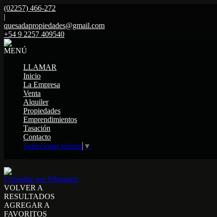
(02257) 466-272
|
quesadapropiedades@gmail.com
+54 9 2257 409540
MENÚ
LLAMAR
Inicio
La Empresa
Venta
Alquiler
Propiedades
Emprendimientos
Tasación
Contacto
Seleccionar idioma
▼
Mostrar original
Consultar por Whatsapp
VOLVER A
RESULTADOS
AGREGAR A
FAVORITOS