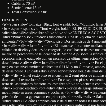
Cubierta: 70 m²
Semicubierta: 13 m²
Total Construido: 83 m²
DESCRIPCIÓN
<p><span style="font-size: 18px; font-weight: bold;">Edificio Eife
<br></span><span style="font-weight: bold;">EL PRECIO DE PUB
<div><br></div><div><br></div><div><div>ENTREGA AGOSTO 202
<div>*Primer piso: 2 unidades funcionales. Una de 2 y otra de 3 am
ambientes*<br></div><div>*Sexto piso: Dos semipisos de 4 ambient
<br></div><div><br></div><div>El mismo se ubica entre medianeras,en
calidad en diseño y detalles de categoria, lo cual hacen de este una e
muelle de pescadores de la localidad de Mar de Ajo, sobre la icónica
acceso,el mismo equipado con un ascensor de ultima generación,<br><
descubiertas.</div><div><br></div><div><br></div><div>• En el prime
mar, en este nivel también se ubica un S.U.M. y un Gimnasio, ambas 
de estas posee 3 unidades<br></div><div>funcionales,2 de ellas de 3
</div><div>• En el sexto piso se encuentran 2 semi-pisos de amplias
destacan del resto.<br></div><div>• En el séptimo piso se encuentra 
resto de las unidades funcionales, este<br></div><div>cuenta c
<div>• Portero eléctrico.<br></div><div>• Portón de garaje automáti
movimiento en áreas comunes y cocheras.<br></div><div>• Bau
privado de ultima generacion en primer piso<br></div><div>•
</div><div>• Balcónes amplios con vista al mar en todas las unidades
mas solicitados.<br></div><div>• Agua caliente individual por 