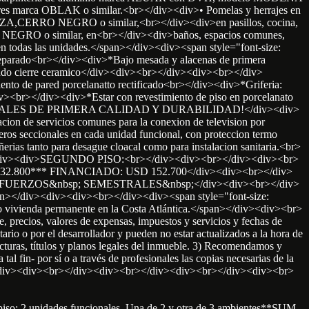
res marca OBLAK o similar.<br></div><div>• Pomelas y herrajes en
ENZA,CERRO NEGRO o similar,<br></div><div>en pasillos, cocina,
O NEGRO o similar, en<br></div><div>baños, espacios comunes,
odas las unidades.</span></div><div><span style="font-size:
parado<br></div><div>*Bajo mesada y alacenas de primera
ndo cierre ceramico</div><div><br></div><div><br></div>
to de pared porcelanatto rectificado<br></div><div>*Griferia:
></div><div>*Estar con revestimiento de piso en porcelanato
iv>¡MATERIALES DE PRIMERA CALIDAD Y DURABILIDAD!</div><div>
de servicios comunes para la conexion de television por
eros seccionales en cada unidad funcional, con proteccion termo
ias tanto para desague cloacal como para instalacion sanitaria.<br>
div><div>SEGUNDO PISO:<br></div><div><br></div><div><br>
.800*** FINANCIADO: USD 152.700</div><div><br></div>
EFUERZOS&nbsp; SEMESTRALES&nbsp;</div><div><br></div>
pan></div><div><div><br></div><div><span style="font-size:
 vivienda permanente en la Costa Atlántica.</span></div><div><br>
 precios, valores de expensas, impuestos y servicios y fechas de
rio o por el desarrollador y pueden no estar actualizados a la hora de
facturas, títulos y planos legales del inmueble. 3) Recomendamos y
tal fin- por sí o a través de profesionales las copias necesarias de la
</div><div><br></div><div><br></div><div><br></div><div><br>
piso: 2 unidades funcionales. Una de 2 y otra de 3 ambientes**SUM