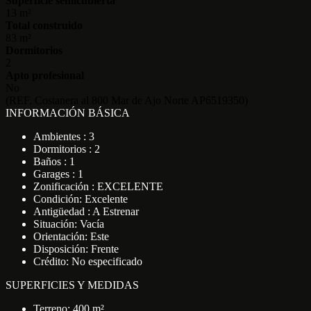
Superficie semicubierta
13 m²
Total construido
83 m²
Dormitorios
2
Apto profesional
No
(REF. Costanera al 800 Mar de Ajo Norte AP6519350)
INFORMACIÓN BÁSICA
Ambientes : 3
Dormitorios : 2
Baños : 1
Garages : 1
Zonificación : EXCELENTE
Condición: Excelente
Antigüedad : A Estrenar
Situación: Vacía
Orientación: Este
Disposición: Frente
Crédito: No especificado
SUPERFICIES Y MEDIDAS
Terreno: 400 m²