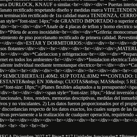
s marca DURLOCK, KNAUF o similar.<br></div><div>• Puertas interio
llanato rectificado respetando diseño y medidas marca VITE,TEND
 con terminación rectificado de 1ra calidad marca TENDENZA, CERR
pan style="font-size: 14px;">de GRANITO IMPORTADO o superior en t
<br></div><div>*Anafe de 4 placas de teflon y horno electrico se
iv>*Pileta de acero inoxidable<br></div><div>*Griferia: monocoma
o de piso porcelanatto rectificado de primera calidad. Revestimien
></div><div>ESTAR Y DORMITORIOS:</div><div><br></div><div><br
r o con pisos flotantes</div><div><br></div><div><br></div><d
iv><div>*Calefaccion y refrigeracion<br></div><div>*Preparacion 
rnet en todos los ambientes<br></div><div>*Instalacion electrica:Tabl
liente individual mediante termotanque electrico<br></div><div>*Cañer
v><div><br></div><div><br></div><div><br></div><div><br></
UP SEMICUBIERTA:11.40M2. SUP TOTAL:83M2 ***CONTADO: 132
 RESTANTE&nbsp; EN 30&nbsp; CUOTAS&nbsp; MAS&nbsp; 5 R
ont-size: 18px;">¡Planes flexibles adaptados a tu presupuesto!</s
iv><br></div><div><span style="font-size: 18px;">Ideal inversión o
ionales, fotos, renders, memorias descriptivas, medidas del inmueble,
s y no vinculantes. 2) Los datos fueron proporcionados por el propieta
 y discordancias respecto de los datos exactos, los cuales surgen de las 
ctivas previamente a la realización de cualquier operación, requiriendo -a 
iv><div><br></div></div><div><br></div><div><br></div><div><br>
br> <br> <br> <br><br>
ENTREGA Diciembre 2027 *7 Pisos* *17 Unidades funcionales* *Primer 