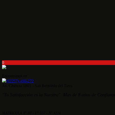
0
Encontranos en
(02257) 466-272
Av. Chiozza 1801 - San Bernardo del Tuyu
"Tu Satisfacción es la Nuestra" Mas de 8 años de Confianza
MATRICULA T° III - F° 557 - N° 1224