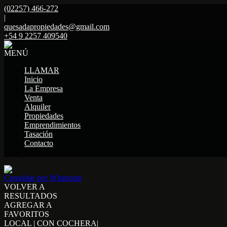
(02257) 466-272
|
quesadapropiedades@gmail.com
+54 9 2257 409540
MENÚ
LLAMAR
Inicio
La Empresa
Venta
Alquiler
Propiedades
Emprendimientos
Tasación
Contacto
Mostrar original
Consultar por Whatsapp
VOLVER A
RESULTADOS
AGREGAR A
FAVORITOS
LOCAL | CON COCHERA|