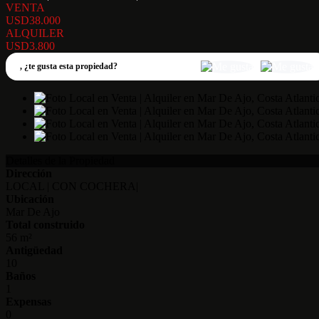
VENTA
USD38.000
ALQUILER
USD3.800
,
¿te gusta esta propiedad?
Detalles de la Propiedad
Dirección
LOCAL | CON COCHERA|
Ubicación
Mar De Ajo
Total construido
56 m²
Antigüedad
10
Baños
1
Expensas
0