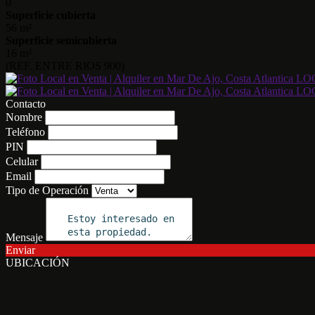
0
Superficie cubierta
56 m²
Superficie semicubierta
16 m²
(REF. ENTRE RIOS 900)
Contacto
Nombre
Teléfono
PIN
Celular
Email
Tipo de Operación
Mensaje
Enviar
UBICACIÓN