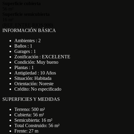
Superficie cubierta
56 m²
Superficie semicubierta
16 m²
(REF. ENTRE RIOS 900)
INFORMACIÓN BÁSICA
Ambientes : 2
Baños : 1
Garages : 1
Zonificación : EXCELENTE
Condición: Muy bueno
Plantas : 1
Antigüedad : 10 Años
Situación: Habitada
Orientación: Noreste
Crédito: No especificado
SUPERFICIES Y MEDIDAS
Terreno: 500 m²
Cubierta: 56 m²
Semicubierta: 16 m²
Total Construido: 56 m²
Frente: 27 m