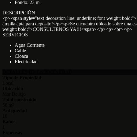
Fondo: 23 m
DESCRIPCIÓN
<p><span style="text-decoration-line: underline; font-weight: b
amplia apta para deposito!</p><p>Se encuentra ubicado sobre una esqu
weight: bold;">CONSULTENOS YA!!!</span></p><p><br></p>
SERVICIOS
Agua Corriente
Cable
Cloaca
Electricidad
DETALLES DE LA PROPIEDAD
Tipo de Propiedad
Local
Ubicación
Mar De Ajo
Total construido
56 m²
Antigüedad
10
Baños
1
Expensas