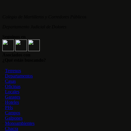
Colegio de Martilleros y Corredores Públicos
Departamento Judicial de Dolores
Seguinos en
Asociados con
¿Qué estás buscando?
·
Terrenos
·
Departamentos
·
Casas
·
Oficinas
·
Locales
·
Garages
·
Hoteles
·
PHs
·
Campos
·
Galpones
·
Monoambientes
·
Chacra