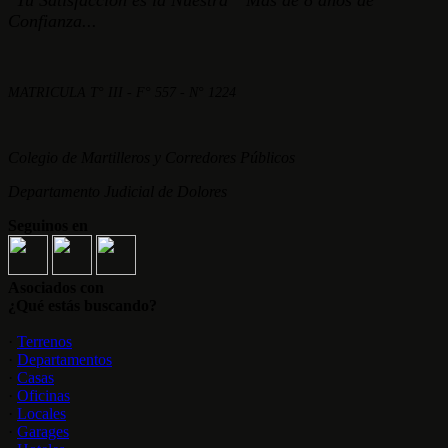
"Tu Satisfacción es la Nuestra" Mas de 8 años de
Confianza...
MATRICULA T° III - F° 557 - N° 1224
Colegio de Martilleros y Corredores Públicos
Departamento Judicial de Dolores
Seguinos en
Asociados con
¿Qué estás buscando?
·
Terrenos
·
Departamentos
·
Casas
·
Oficinas
·
Locales
·
Garages