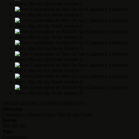
DETALLES DEL EMPRENDIMIENTO
Dirección
Catamarca y Buenos Aires, Mar de Ajo Norte
Barrio
Mar De Ajo
Tipo
Condominio