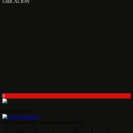
UBICACIÓN
0
Encontranos en
(02257) 466-272
Av. Chiozza 1801 - San Bernardo del Tuyu