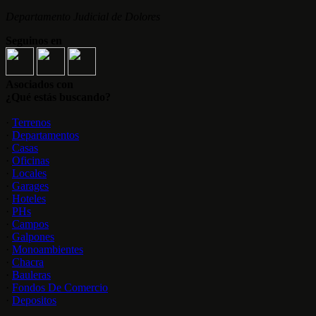
Departamento Judicial de Dolores
Seguinos en
Asociados con
¿Qué estás buscando?
·
Terrenos
·
Departamentos
·
Casas
·
Oficinas
·
Locales
·
Garages
·
Hoteles
·
PHs
·
Campos
·
Galpones
·
Monoambientes
·
Chacra
·
Bauleras
·
Fondos De Comercio
·
Depositos