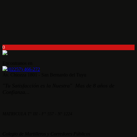
0
Encontranos en
(02257) 466-272
Av. Chiozza 1801 - San Bernardo del Tuyu
"Tu Satisfacción es la Nuestra" Mas de 8 años de
Confianza...
MATRICULA T° III - F° 557 - N° 1224
Colegio de Martilleros y Corredores Públicos