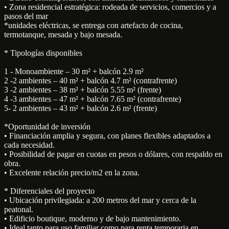
• Zona residencial estratégica: rodeada de servicios, comercios y a
pasos del mar
*unidades eléctricas, se entrega con artefacto de cocina,
termotanque, mesada y bajo mesada.
* Tipologías disponibles
1 - Monoambiente – 30 m² + balcón 2.9 m²
2 -2 ambientes – 40 m² + balcón 4.7 m² (contrafrente)
3 -2 ambientes – 38 m² + balcón 5.55 m² (frente)
4 -3 ambientes – 47 m² + balcón 7.65 m² (contrafrente)
5- 2 ambientes – 43 m² + balcón 2.6 m² (frente)
*Oportunidad de inversión
• Financiación amplia y segura, con planes flexibles adaptados a
cada necesidad.
• Posibilidad de pagar en cuotas en pesos o dólares, con respaldo en
obra.
• Excelente relación precio/m2 en la zona.
* Diferenciales del proyecto
• Ubicación privilegiada: a 200 metros del mar y cerca de la
peatonal.
• Edificio boutique, moderno y de bajo mantenimiento.
• Ideal tanto para uso familiar como para renta temporaria en