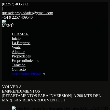
(02257) 466-272
|
quesadapropiedades@gmail.com
+54 9 2257 409540
MENÚ
LLAMAR
Inicio
La Empresa
Venta
Alquiler
Propiedades
Emprendimientos
Tasación
Contacto
Seleccionar idioma
▼
Mostrar original
VOLVER A
EMPRENDIMIENTOS
|DEPARTAMENTOS PARA INVERSION| |A 200 MTS DEL
MAR| |SAN BERNARDO| VENTUS I