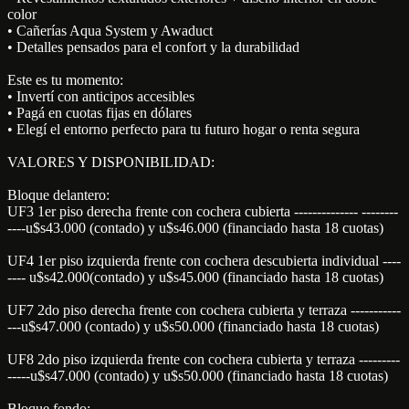
color
• Cañerías Aqua System y Awaduct
• Detalles pensados para el confort y la durabilidad
Este es tu momento:
• Invertí con anticipos accesibles
• Pagá en cuotas fijas en dólares
• Elegí el entorno perfecto para tu futuro hogar o renta segura
VALORES Y DISPONIBILIDAD:
Bloque delantero:
UF3 1er piso derecha frente con cochera cubierta -------------- --------
----u$s43.000 (contado) y u$s46.000 (financiado hasta 18 cuotas)
UF4 1er piso izquierda frente con cochera descubierta individual ----
---- u$s42.000(contado) y u$s45.000 (financiado hasta 18 cuotas)
UF7 2do piso derecha frente con cochera cubierta y terraza -----------
---u$s47.000 (contado) y u$s50.000 (financiado hasta 18 cuotas)
UF8 2do piso izquierda frente con cochera cubierta y terraza ---------
-----u$s47.000 (contado) y u$s50.000 (financiado hasta 18 cuotas)
Bloque fondo: