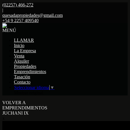
(02257) 466-272
|
quesadapropiedades@gmail.com
+54 9 2257 409540
MENÚ
LLAMAR
Inicio
La Empresa
Venta
Alquiler
Propiedades
Emprendimientos
Tasación
Contacto
Seleccionar idioma
▼
Mostrar original
VOLVER A
EMPRENDIMIENTOS
JUCHANI IX
x