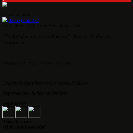
Encontranos en
(02257) 466-272
Av. Chiozza 1801 - San Bernardo del Tuyu
"Tu Satisfacción es la Nuestra" Mas de 8 años de
Confianza...
MATRICULA T° III - F° 557 - N° 1224
Colegio de Martilleros y Corredores Públicos
Departamento Judicial de Dolores
Seguinos en
Asociados con
¿Qué estás buscando?