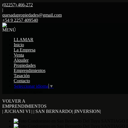
(02257) 466-272
|
quesadapropiedades@gmail.com
+54 9 2257 409540
MENÚ
LLAMAR
Inicio
La Empresa
Venta
Alquiler
Propiedades
Emprendimientos
Tasación
Contacto
Seleccionar idioma
▼
Mostrar original
VOLVER A
EMPRENDIMIENTOS
| JUCHANI VI | | SAN BERNARDO| |INVERSION|