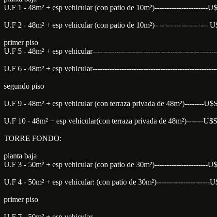
U.F 1 - 48m² + esp vehicular (con patio de 10m²)---------------------
U.F 2 - 48m² + esp vehicular (con patio de 10m²)---------------------
primer piso
U.F 5 - 48m² + esp vehicular--------------------------------------------
U.F 6 - 48m² + esp vehicular--------------------------------------------
segundo piso
U.F 9 - 48m² + esp vehicular (con terraza privada de 48m²)--------U
U.F 10 - 48m² + esp vehicular(con terraza privada de 48m²)-------U$
TORRE FONDO:
planta baja
U.F 3 - 50m² + esp vehicular (con patio de 30m²)---------------------
U.F 4 - 50m² + esp vehicular: (con patio de 30m²)--------------------
primer piso
U.F 7 - 50m² + esp vehicular -------------------------------------------