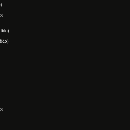
o)
o)
ndido)
dido)
o)