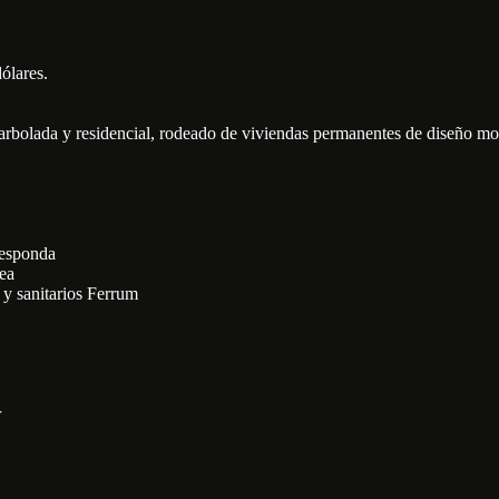
ólares.
bolada y residencial, rodeado de viviendas permanentes de diseño mode
responda
nea
 y sanitarios Ferrum
r