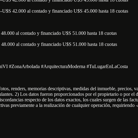
---------U$S 42.000 al contado y financiado U$S 45.000 hasta 18 cuotas
S 48.000 al contado y financiado U$S 51.000 hasta 18 cuotas
S 48.000 al contado y financiado U$S 51.000 hasta 18 cuotas
aniVI #ZonaArbolada #ArquitecturaModerna #TuLugarEnLaCosta
os, renders, memorias descriptivas, medidas del inmueble, precios, val
tes. 2) Los datos fueron proporcionados por el propietario o por el de
discordancias respecto de los datos exactos, los cuales surgen de las fa
ctivas previamente a la realización de cualquier operación, requiriendo -a 