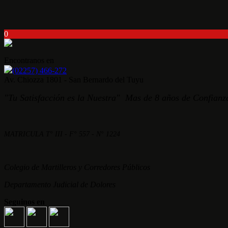
0
Encontranos en
(02257) 466-272
Av. Chiozza 1801 - San Bernardo del Tuyu
"Tu Satisfacción es la Nuestra" Mas de 8 años de Confianza
MATRICULA T° III - F° 557 - N° 1224
Colegio de Martilleros y Corredores Públicos
Departamento Judicial de Dolores
Seguinos en