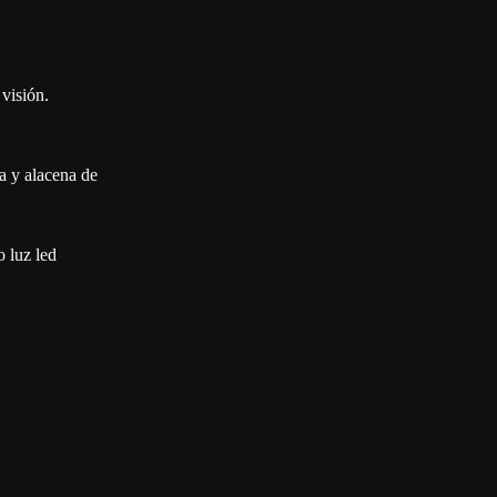
visión.
a y alacena de
o luz led