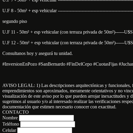
U.F 8 - 50m² + esp vehicular -------------------------------------------
segundo piso
U.F 11 - 50m² + esp vehicular (con terraza privada de 50m²)------U$
U.F 12 - 50m² + esp vehicular (con terraza privada de 50m²)------U$
Consultanos hoy y asegurá tu unidad.
#InversionEnPozo #SanBernardo #FinDelCepo #CuotasFijas #Juch
AVISO LEGAL: 1) Las descripciones arquitectónicas y funcionales, fot
emprendimientos son aproximados, meramente orientativos y no vinculan
visualización de este aviso por lo que pueden arrojar inexactitudes y 
sugerimos al usuario y/o al interesado realizar las verificaciones respe
documentación que estimen necesario conocer con exactitud.
CONTACTO
Nombre
Teléfono
Celular