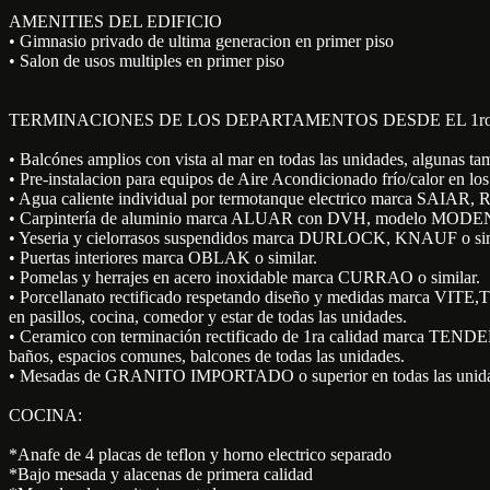
AMENITIES DEL EDIFICIO
• Gimnasio privado de ultima generacion en primer piso
• Salon de usos multiples en primer piso
TERMINACIONES DE LOS DEPARTAMENTOS DESDE EL 1ro A
• Balcónes amplios con vista al mar en todas las unidades, algunas tam
• Pre-instalacion para equipos de Aire Acondicionado frío/calor en los
• Agua caliente individual por termotanque electrico marca SAIAR,
• Carpintería de aluminio marca ALUAR con DVH, modelo MODEN
• Yeseria y cielorrasos suspendidos marca DURLOCK, KNAUF o sim
• Puertas interiores marca OBLAK o similar.
• Pomelas y herrajes en acero inoxidable marca CURRAO o similar.
• Porcellanato rectificado respetando diseño y medidas marca 
en pasillos, cocina, comedor y estar de todas las unidades.
• Ceramico con terminación rectificado de 1ra calidad marca T
baños, espacios comunes, balcones de todas las unidades.
• Mesadas de GRANITO IMPORTADO o superior en todas las unida
COCINA:
*Anafe de 4 placas de teflon y horno electrico separado
*Bajo mesada y alacenas de primera calidad