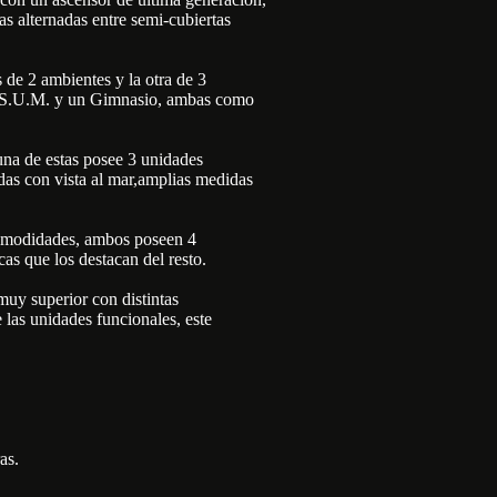
as alternadas entre semi-cubiertas
s de 2 ambientes y la otra de 3
un S.U.M. y un Gimnasio, ambas como
 una de estas posee 3 unidades
odas con vista al mar,amplias medidas
comodidades, ambos poseen 4
cas que los destacan del resto.
muy superior con distintas
e las unidades funcionales, este
as.