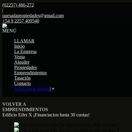
(02257) 466-272
|
quesadapropiedades@gmail.com
+54 9 2257 409540
MENÚ
LLAMAR
Inicio
La Empresa
Venta
Alquiler
Propiedades
Emprendimientos
Tasación
Contacto
Seleccionar idioma
▼
Mostrar original
VOLVER A
EMPRENDIMIENTOS
Edificio Eifer X ¡Financiacion hasta 30 cuotas!