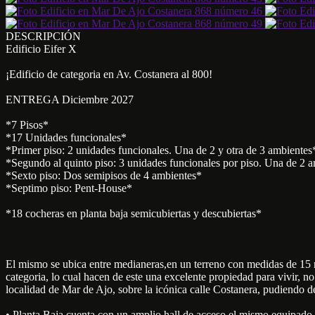
DESCRIPCIÓN
Edificio Eifer X
¡Edificio de categoria en Av. Costanera al 800!
ENTREGA Diciembre 2027
*7 Pisos*
*17 Unidades funcionales*
*Primer piso: 2 unidades funcionales. Una de 2 y otra de 3 ambien
*Segundo al quinto piso: 3 unidades funcionales por piso. Una de 2 
*Sexto piso: Dos semipisos de 4 ambientes*
*Septimo piso: Pent-House*
*18 cocheras en planta baja semicubiertas y descubiertas*
El mismo se ubica entre medianeras,en un terreno con medidas de 15 me
categoria, lo cual hacen de este una excelente propiedad para vivir, n
localidad de Mar de Ajo, sobre la icónica calle Costanera, pudiendo 
• Planta Baja cuenta con un amplio hall de acceso,el mismo equipado